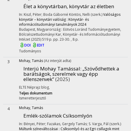
Élet a könyvtárban, könyvtár az életben
In: Kiszl, Péter; Boda Gáborné Köntös, Nelli (szerk.)
Valóságos
könyvtár – könyvtári valóság : Könyvtár- és
információtudományi tanulmányok 2024
Budapest, Magyarország :
Eötvös Loránd Tudományegyetem,
Bölcsészettudományi Kar, Könyvtár- és Információtudományi
Intézet
(2025)
519 p.
pp. 23-30. , 8 p.
DOI
EDIT
Tudományos
Mohay, Tamás
(Az interjút adta)
3
Interjú Mohay Tamással
: „Szövődhettek a
barátságok, szerelmek vagy épp
ellenszenvek”
(2025)
ELTE Néprajz blog
,
Teljes dokumentum
Ismeretterjesztő
Mohay, Tamás
4
Emlék-szólamok Csíksomlyón
In: Bényei, Péter; Fazakas, Gergely Tamás; S. Varga, Pál (szerk.)
Múltunk színeváltozásai : Csíksomlyó és az Egri csillagok mint