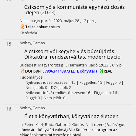
Csíksomlyó a kommunista egyházüldözés
idején
(2023)
Nullahategy portál, 2023. május 28.
,
12 perc
,
Teljes dokumentum
Közérdekű
Mohay, Tamás
15
A csíksomlyói kegyhely és búcsújárás
:
Diktatúra, rendszerváltás, modernizáció
Budapest, Magyarország :
L'Harmattan Kiadó
(2023)
,
619 p.
DOI
ISBN:
9789634149873
ELTE Könyvtára
REAL
Tudományos
Nyilvános idéző összesen: 15
| Független: 15 | Függő: 0 |
Nem jelölt: 0 | DOI jelölt: 2
Nyilvános idéző+említés összesen: 16
| Független: 16 |
Függő: 0 | Nem jelölt: 0
Mohay, Tamás
16
Élet a könyvtárban, könyvtár az életben
In: Péter, Kiszl; Boda Gáborné Köntös, Nelli (szerk.)
Valóságos
könyvtár – könyvtári valóság VI. : Konferenciaprogram az
előadások tartalmi összefoglalóival