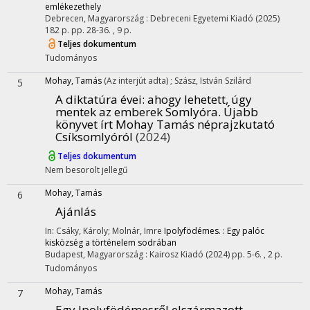
emlékezethely
Debrecen, Magyarország :
Debreceni Egyetemi Kiadó
(2025)
182 p.
pp. 28-36. , 9 p.
Teljes dokumentum
Tudományos
Mohay, Tamás
(Az interjút adta)
;
Szász, István Szilárd
5
A diktatúra évei
: ahogy lehetett, úgy
mentek az emberek Somlyóra. Újabb
könyvet írt Mohay Tamás néprajzkutató
Csíksomlyóról
(2024)
Teljes dokumentum
Nem besorolt jellegű
Mohay, Tamás
6
Ajánlás
In: Csáky, Károly; Molnár, Imre
Ipolyfödémes. : Egy palóc
kisközség a történelem sodrában
Budapest, Magyarország :
Kairosz Kiadó
(2024)
pp. 5-6. , 2 p.
Tudományos
Mohay, Tamás
7
Egy Ipolyfödémesről elszármazott