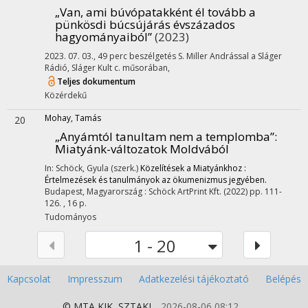
„Van, ami búvópatakként él tovább a
pünkösdi búcsújárás évszázados
hagyományaiból”
(2023)
2023. 07. 03.
,
49 perc beszélgetés S. Miller Andrással a Sláger
Rádió, Sláger Kult c. műsorában
,
Teljes dokumentum
Közérdekű
Mohay, Tamás
20
„Anyámtól tanultam nem a templomba”
:
Miatyánk-változatok Moldvából
In: Schöck, Gyula (szerk.)
Közelítések a Miatyánkhoz :
Értelmezések és tanulmányok az ökumenizmus jegyében.
Budapest, Magyarország :
Schöck ArtPrint Kft.
(2022)
pp. 111-
126. , 16 p.
Tudományos
1 - 20
Kapcsolat
Impresszum
Adatkezelési tájékoztató
Belépés
© MTA
KIK
,
SZTAKI
2026-08-06 08:12