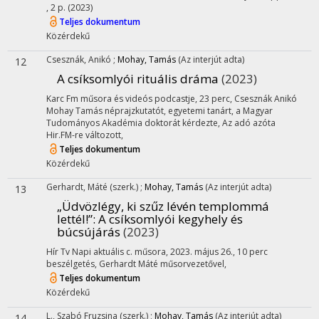
, 2 p.
(2023)
Teljes dokumentum
Közérdekű
Csesznák, Anikó
;
Mohay, Tamás
(Az interjút adta)
12
A csíksomlyói rituális dráma
(2023)
Karc Fm műsora és videós podcastje
,
23 perc
,
Csesznák Anikó
Mohay Tamás néprajzkutatót, egyetemi tanárt, a Magyar
Tudományos Akadémia doktorát kérdezte
,
Az adó azóta
Hir.FM-re változott
,
Teljes dokumentum
Közérdekű
Gerhardt, Máté
(szerk.)
;
Mohay, Tamás
(Az interjút adta)
13
„Üdvözlégy, ki szűz lévén templommá
lettél!”
: A csíksomlyói kegyhely és
búcsújárás
(2023)
Hír Tv Napi aktuális c. műsora
,
2023. május 26.
,
10 perc
beszélgetés
,
Gerhardt Máté műsorvezetővel
,
Teljes dokumentum
Közérdekű
L., Szabó Fruzsina
(szerk.)
;
Mohay, Tamás
(Az interjút adta)
14