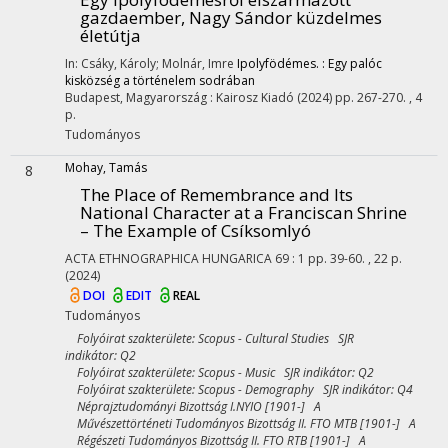
gazdaember, Nagy Sándor küzdelmes
életútja
In: Csáky, Károly; Molnár, Imre
Ipolyfödémes. : Egy palóc
kisközség a történelem sodrában
Budapest, Magyarország :
Kairosz Kiadó
(2024)
pp. 267-270. , 4
p.
Tudományos
Mohay, Tamás
8
The Place of Remembrance and Its
National Character at a Franciscan Shrine
– The Example of Csíksomlyó
ACTA ETHNOGRAPHICA HUNGARICA
69
:
1
pp. 39-60. , 22 p.
(2024)
DOI
EDIT
REAL
Tudományos
Folyóirat szakterülete: Scopus - Cultural Studies SJR
indikátor: Q2
Folyóirat szakterülete: Scopus - Music SJR indikátor: Q2
Folyóirat szakterülete: Scopus - Demography SJR indikátor: Q4
Néprajztudományi Bizottság I.NYIO [1901-] A
Művészettörténeti Tudományos Bizottság II. FTO MTB [1901-] A
Régészeti Tudományos Bizottság II. FTO RTB [1901-] A