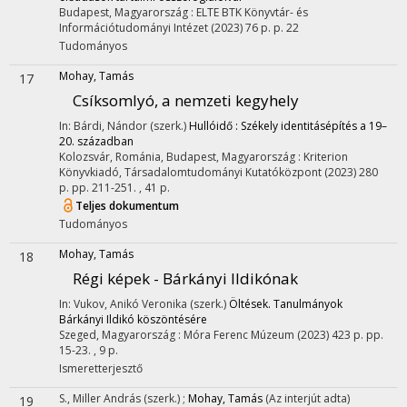
Budapest, Magyarország :
ELTE BTK Könyvtár- és
Információtudományi Intézet
(2023)
76 p.
p. 22
Tudományos
Mohay, Tamás
17
Csíksomlyó, a nemzeti kegyhely
In: Bárdi, Nándor (szerk.)
Hullóidő : Székely identitásépítés a 19–
20. században
Kolozsvár, Románia,
Budapest, Magyarország :
Kriterion
Könyvkiadó
,
Társadalomtudományi Kutatóközpont
(2023)
280
p.
pp. 211-251. , 41 p.
Teljes dokumentum
Tudományos
Mohay, Tamás
18
Régi képek - Bárkányi Ildikónak
In: Vukov, Anikó Veronika (szerk.)
Öltések. Tanulmányok
Bárkányi Ildikó köszöntésére
Szeged, Magyarország :
Móra Ferenc Múzeum
(2023)
423 p.
pp.
15-23. , 9 p.
Ismeretterjesztő
S., Miller András
(szerk.)
;
Mohay, Tamás
(Az interjút adta)
19