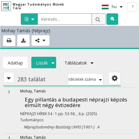
Magyar Tudományos Művek
hu
?
Tára
Mohay Tamás
(Néprajz)
Adatlap
Listák
Táblázatok
283 találat
Idézetek száma
Mohay, Tamás
1
Egy pillantás a budapesti néprajzi képzés
elmúlt négy évtizedére
NÉPRAJZI HÍREK
54
:
1
pp. 53-58. , 6 p.
(2025)
Tudományos
Néprajztudományi Bizottság I.NYIO [1901-] A
Mohay, Tamás
2