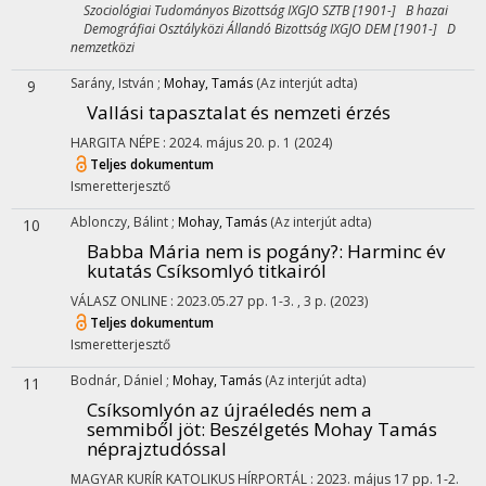
Szociológiai Tudományos Bizottság IXGJO SZTB [1901-] B hazai
Demográfiai Osztályközi Állandó Bizottság IXGJO DEM [1901-] D
nemzetközi
Sarány, István
;
Mohay, Tamás
(Az interjút adta)
9
Vallási tapasztalat és nemzeti érzés
HARGITA NÉPE
:
2024. május 20.
p. 1
(2024)
Teljes dokumentum
Ismeretterjesztő
Ablonczy, Bálint
;
Mohay, Tamás
(Az interjút adta)
10
Babba Mária nem is pogány?
: Harminc év
kutatás Csíksomlyó titkairól
VÁLASZ ONLINE
:
2023.05.27
pp. 1-3. , 3 p.
(2023)
Teljes dokumentum
Ismeretterjesztő
Bodnár, Dániel
;
Mohay, Tamás
(Az interjút adta)
11
Csíksomlyón az újraéledés nem a
semmiből jöt
: Beszélgetés Mohay Tamás
néprajztudóssal
MAGYAR KURÍR KATOLIKUS HÍRPORTÁL
:
2023. május 17
pp. 1-2.