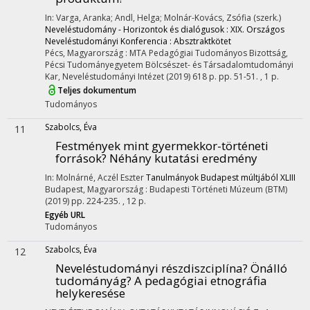
In: Varga, Aranka; Andl, Helga; Molnár-Kovács, Zsófia (szerk.)
Neveléstudomány - Horizontok és dialógusok : XIX. Országos
Neveléstudományi Konferencia : Absztraktkötet
Pécs, Magyarország :
MTA Pedagógiai Tudományos Bizottság
,
Pécsi Tudományegyetem Bölcsészet- és Társadalomtudományi
Kar, Neveléstudományi Intézet
(2019)
618 p.
pp. 51-51. , 1 p.
Teljes dokumentum
Tudományos
Szabolcs, Éva
11
Festmények mint gyermekkor-történeti
források? Néhány kutatási eredmény
In: Molnárné, Aczél Eszter
Tanulmányok Budapest múltjából XLIII
Budapest, Magyarország :
Budapesti Történeti Múzeum (BTM)
(2019)
pp. 224-235. , 12 p.
Egyéb URL
Tudományos
Szabolcs, Éva
12
Neveléstudományi részdiszciplína? Önálló
tudományág? A pedagógiai etnográfia
helykeresése