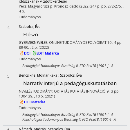
időszakának vitatott kérdései
Pécs, Magyarország :
Kronosz Kiadó
(2022)
347 p.
pp. 272-275. ,
4 p.
Tudományos
Szabolcs, Éva
4
Előszó
GYERMEKNEVELÉS: ONLINE TUDOMÁNYOS FOLYÓIRAT
10
:
4
pp.
89-90. , 2 p.
(2022)
DOI
EDIT
Matarka
Tudományos
Pedagógiai Tudományos Bizottság II. FTO PedTB [1901-] A
Bencsikné, Molnár Réka
;
Szabolcs, Éva
5
Narratív interjú a pedagóguskutatásban
NEVELÉSTUDOMÁNY: OKTATÁS KUTATÁS INNOVÁCIÓ
9
:
3
pp.
130-139. , 10 p.
(2021)
DOI
Matarka
Tudományos
Pedagógiai Tudományos Bizottság II. FTO PedTB [1901-] A
Pszichológiai Tudományos Bizottság II. FTO PsziTB [1901-] A
Németh, András
;
Szabolcs, Éva
6