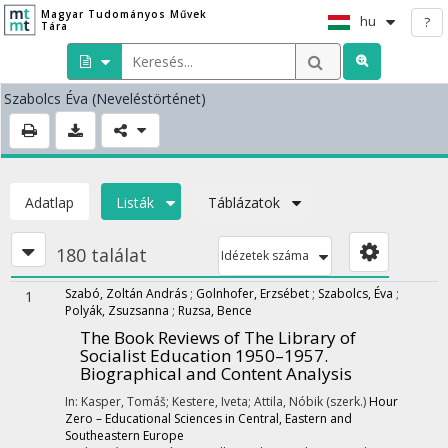
Magyar Tudományos Művek
hu
?
Tára
Szabolcs Éva
(Neveléstörténet)
Adatlap
Listák
Táblázatok
180 találat
Idézetek száma
Szabó, Zoltán András
;
Golnhofer, Erzsébet
;
Szabolcs, Éva
;
1
Polyák, Zsuzsanna
;
Ruzsa, Bence
The Book Reviews of The Library of
Socialist Education 1950–1957.
Biographical and Content Analysis
In: Kasper, Tomáš; Kestere, Iveta; Attila, Nóbik (szerk.)
Hour
Zero – Educational Sciences in Central, Eastern and
Southeastern Europe