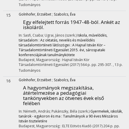
Tudományos
Golnhofer, Erzsébet
;
Szabolcs, Éva
15
Egy elfelejtett forrás 1947-48-ból. Ankét az
iskoláról.
In: Sasfi, Csaba; Ugrai, János (szerk.)
Iskola, művelődés,
társadalom : Az oktatás, nevelés és művelődés
társadalomtörténeti látószögei : A Hajnal István Kör –
Társadalomtörténeti Egyesület 2015. évi, sárospataki
konferenciájának tanulmánykötete
Budapest, Magyarország :
Hajnal István Kör
Társadalomtörténeti Egyesület
(2017)
564 p.
pp. 295-307. , 13 p.
Tudományos
Golnhofer, Erzsébet
;
Szabolcs, Éva
16
A hagyományok megszakítása,
átértelmezése a pedagógiai
tankönyvekben az ötvenes évek első
felében
In: Németh, András; Pukánszky, Béla (szerk.)
Gyermekek, iskolák,
tanárok - egykoron és ma : Tanulmányok a 90 éves Mészáros
István tiszteletére
Budapest, Magyarország :
ELTE Eötvös Kiadó
(2017)
204 p.
pp.