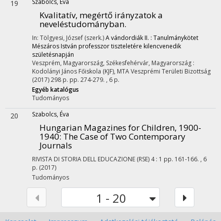
Szabolcs, Éva
19
Kvalitatív, megértő irányzatok a
neveléstudományban.
In: Tölgyesi, József (szerk.)
A vándordiák II. : Tanulmánykötet
Mészáros István professzor tiszteletére kilencvenedik
születésnapján
Veszprém, Magyarország,
Székesfehérvár, Magyarország :
Kodolányi János Főiskola (KJF)
,
MTA Veszprémi Területi Bizottság
(2017)
298 p.
pp. 274-279. , 6 p.
Egyéb katalógus
Tudományos
Szabolcs, Éva
20
Hungarian Magazines for Children, 1900-
1940
: The Case of Two Contemporary
Journals
RIVISTA DI STORIA DELL EDUCAZIONE (RSE)
4
:
1
pp. 161-166. , 6
p.
(2017)
Tudományos
1 - 20