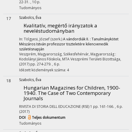
22-31. , 10 p.
Tudományos
Szabolcs, Éva
17
Kvalitatív, megértő irányzatok a
neveléstudományban
In: Tölgyesi, József (szerk.)
A vándordiák II. : Tanulmánykötet
Mészáros István professzor tiszteletére kilencvenedik
születésnapján
Veszprém, Magyarország,
Székesfehérvár, Magyarország :
Kodolányi János Főiskola
,
MTA Veszprémi Területi Bizottsága
,
(2017)
pp. 274-279. , 6 p.
Idézett közlemények száma: 4
Szabolcs, Éva
18
Hungarian Magazines for Children, 1900-
1940. The Case of Two Contemporary
Journals
RIVISTA DI STORIA DELL EDUCAZIONE (RSE)
1
pp. 161-166. , 6 p.
(2017)
DOI
Teljes dokumentum
Tudományos