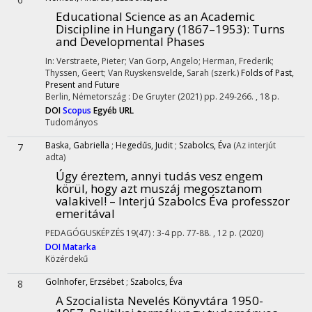
Educational Science as an Academic
Discipline in Hungary (1867–1953): Turns
and Developmental Phases
In: Verstraete, Pieter; Van Gorp, Angelo; Herman, Frederik;
Thyssen, Geert; Van Ruyskensvelde, Sarah (szerk.)
Folds of Past,
Present and Future
Berlin, Németország :
De Gruyter
(2021)
pp. 249-266. , 18 p.
DOI
Scopus
Egyéb URL
Tudományos
Baska, Gabriella
;
Hegedűs, Judit
;
Szabolcs, Éva
(Az interjút
7
adta)
Úgy éreztem, annyi tudás vesz engem
körül, hogy azt muszáj megosztanom
valakivel! – Interjú Szabolcs Éva professzor
emeritával
PEDAGÓGUSKÉPZÉS
19(47)
:
3-4
pp. 77-88. , 12 p.
(2020)
DOI
Matarka
Közérdekű
Golnhofer, Erzsébet
;
Szabolcs, Éva
8
A Szocialista Nevelés Könyvtára 1950-