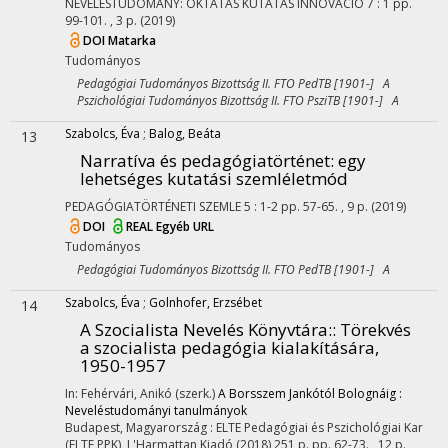
NEVELÉSTUDOMÁNY: OKTATÁS KUTATÁS INNOVÁCIÓ
7
:
1
pp.
99-101. , 3 p.
(2019)
DOI
Matarka
Tudományos
Pedagógiai Tudományos Bizottság II. FTO PedTB [1901-] A
Pszichológiai Tudományos Bizottság II. FTO PsziTB [1901-] A
Szabolcs, Éva
;
Balog, Beáta
13
Narratíva és pedagógiatörténet: egy
lehetséges kutatási szemléletmód
PEDAGÓGIATÖRTÉNETI SZEMLE
5
:
1-2
pp. 57-65. , 9 p.
(2019)
DOI
REAL
Egyéb URL
Tudományos
Pedagógiai Tudományos Bizottság II. FTO PedTB [1901-] A
Szabolcs, Éva
;
Golnhofer, Erzsébet
14
A Szocialista Nevelés Könyvtára:
: Törekvés
a szocialista pedagógia kialakítására,
1950-1957
In: Fehérvári, Anikó (szerk.)
A Borsszem Jankótól Bolognáig :
Neveléstudományi tanulmányok
Budapest, Magyarország :
ELTE Pedagógiai és Pszichológiai Kar
(ELTE PPK)
,
L'Harmattan Kiadó
(2018)
251 p.
pp. 62-73. , 12 p.