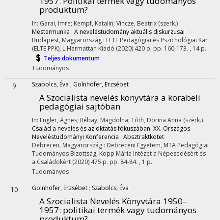
1957. Politikai termék vagy tudományos
produktum?
In: Garai, Imre; Kempf, Katalin; Vincze, Beatrix (szerk.)
Mestermunka : A neveléstudomány aktuális diskurzusai
Budapest, Magyarország :
ELTE Pedagógiai és Pszichológiai Kar
(ELTE PPK)
,
L'Harmattan Kiadó
(2020)
420 p.
pp. 160-173. , 14 p.
Teljes dokumentum
Tudományos
Szabolcs, Éva
;
Golnhofer, Erzsébet
9
A Szocialista nevelés könyvtára a korabeli
pedagógiai sajtóban
In: Engler, Ágnes; Rébay, Magdolna; Tóth, Dorina Anna (szerk.)
Család a nevelés és az oktatás fókuszában: XX. Országos
Neveléstudományi Konferencia : Absztraktkötet
Debrecen, Magyarország :
Debreceni Egyetem
,
MTA Pedagógiai
Tudományos Bizottság
,
Kopp Mária Intézet a Népesedésért és
a Családokért
(2020)
475 p.
pp. 84-84. , 1 p.
Tudományos
Golnhofer, Erzsébet
;
Szabolcs, Éva
10
A Szocialista Nevelés Könyvtára 1950–
1957: politikai termék vagy tudományos
produktum?