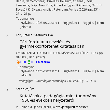
Berlin, Németország,
Bruxelles, Belgium,
Chennai, India,
Lausanne, Svájc,
New York, Amerikai Egyesült Államok,
Oxford,
Egyesült Királyság / Anglia :
Peter Lang Verlag
(2026)
pp. 251-
271. , 21 p.
Tudományos
Nyilvános idéző összesen: 1
| Független: 1 | Függő: 0 | Nem
jelölt: 0
Kéri, Katalin
;
Szabolcs, Éva
2
Téri fordulat a nevelés- és
gyermekkortörténet kutatásában
GYERMEKNEVELÉS: ONLINE TUDOMÁNYOS FOLYÓIRAT
10
:
4
pp.
91-100. , 10 p.
(2022)
DOI
EDIT
Matarka
Tudományos
Nyilvános idéző összesen: 1
| Független: 1 | Függő: 0 | Nem
jelölt: 0
Pedagógiai Tudományos Bizottság II. FTO PedTB [1901-] A
Szabolcs, Éva
3
Kutatások a pedagógia mint tudomány
1950-es évekbeli helyzetéről
In: Rainer M., János (szerk.)
A szovjet típusú rendszer