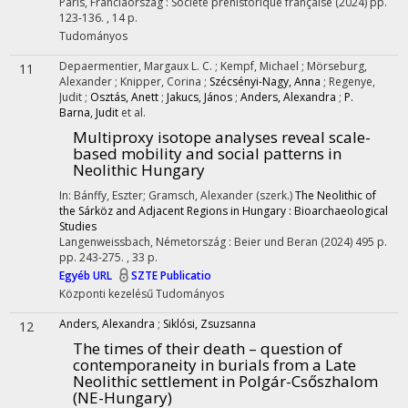
Paris, Franciaország :
Société préhistorique française
(2024)
pp.
123-136. , 14 p.
Tudományos
Depaermentier, Margaux L. C.
;
Kempf, Michael
;
Mörseburg,
11
Alexander
;
Knipper, Corina
;
Szécsényi-Nagy, Anna
;
Regenye,
Judit
;
Osztás, Anett
;
Jakucs, János
;
Anders, Alexandra
;
P.
Barna, Judit
et al.
Multiproxy isotope analyses reveal scale-
based mobility and social patterns in
Neolithic Hungary
In: Bánffy, Eszter; Gramsch, Alexander (szerk.)
The Neolithic of
the Sárköz and Adjacent Regions in Hungary : Bioarchaeological
Studies
Langenweissbach, Németország :
Beier und Beran
(2024)
495 p.
pp. 243-275. , 33 p.
Egyéb URL
SZTE Publicatio
Központi kezelésű
Tudományos
Anders, Alexandra
;
Siklósi, Zsuzsanna
12
The times of their death – question of
contemporaneity in burials from a Late
Neolithic settlement in Polgár-Csőszhalom
(NE-Hungary)