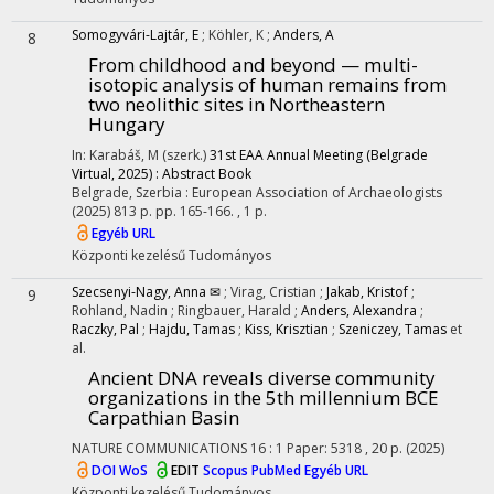
Somogyvári-Lajtár, E
;
Köhler, K
;
Anders, A
8
From childhood and beyond — multi-
isotopic analysis of human remains from
two neolithic sites in Northeastern
Hungary
In: Karabáš, M (szerk.)
31st EAA Annual Meeting (Belgrade
Virtual, 2025) : Abstract Book
Belgrade, Szerbia :
European Association of Archaeologists
(2025)
813 p.
pp. 165-166. , 1 p.
Egyéb URL
Központi kezelésű
Tudományos
Szecsenyi-Nagy, Anna ✉
;
Virag, Cristian
;
Jakab, Kristof
;
9
Rohland, Nadin
;
Ringbauer, Harald
;
Anders, Alexandra
;
Raczky, Pal
;
Hajdu, Tamas
;
Kiss, Krisztian
;
Szeniczey, Tamas
et
al.
Ancient DNA reveals diverse community
organizations in the 5th millennium BCE
Carpathian Basin
NATURE COMMUNICATIONS
16
:
1
Paper: 5318 , 20 p.
(2025)
DOI
WoS
EDIT
Scopus
PubMed
Egyéb URL
Központi kezelésű
Tudományos