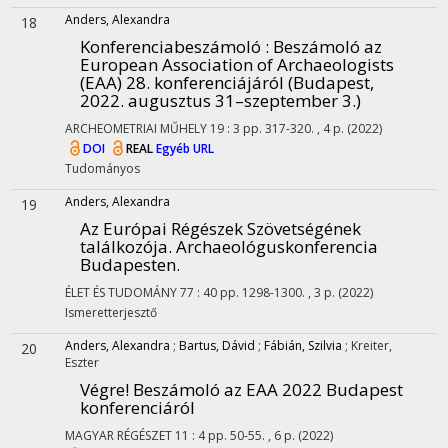
Anders, Alexandra
18
Konferenciabeszámoló : Beszámoló az
European Association of Archaeologists
(EAA) 28. konferenciájáról (Budapest,
2022. augusztus 31–szeptember 3.)
ARCHEOMETRIAI MŰHELY
19
:
3
pp. 317-320. , 4 p.
(2022)
DOI
REAL
Egyéb URL
Tudományos
Anders, Alexandra
19
Az Európai Régészek Szövetségének
találkozója. Archaeológuskonferencia
Budapesten.
ÉLET ÉS TUDOMÁNY
77
:
40
pp. 1298-1300. , 3 p.
(2022)
Ismeretterjesztő
Anders, Alexandra
;
Bartus, Dávid
;
Fábián, Szilvia
;
Kreiter,
20
Eszter
Végre! Beszámoló az EAA 2022 Budapest
konferenciáról
MAGYAR RÉGÉSZET
11
:
4
pp. 50-55. , 6 p.
(2022)