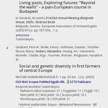
Living pasts, Exploring futures
: “Beyond
the walls” – a pan-European course in
Budapest
In: Karabáš, M (szerk.)
31st EAA Annual Meeting (Belgrade
Virtual, 2025) : Abstract Book
Belgrade, Szerbia :
European Association of Archaeologists
(2025)
813 p.
pp. 557-558. , 1 p.
autopszia
Tudományos
Gelabert, Pere ✉
;
Bickle, Penny
;
Hofmann, Daniela
;
Teschler-
4
Nicola, Maria
;
Anders, Alexandra
;
Huang, Xin
;
Hämmerle,
Michelle
;
Olalde, Iñigo
;
Fournier, Romain
;
Ringbauer, Harald
et
al.
Social and genetic diversity in first farmers
of central Europe
NATURE HUMAN BEHAVIOUR
9
:
1
pp. 53-64. , 12 p.
(2025)
DOI
WoS
Scopus
PubMed
Egyéb URL
SZTE Publicatio
Központi kezelésű
Tudományos
Nyilvános idéző összesen: 21
| Független: 11 | Függő: 10 |
Nem jelölt: 0 | WoS jelölt: 18 | Scopus jelölt: 16 |
WoS/Scopus jelölt: 18 | DOI jelölt: 21
Folyóirat szakterülete: Scopus - Behavioral Neuroscience SJR