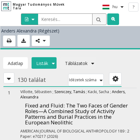
Magyar Tudományos Művek
hu
?
Tára
Anders Alexandra
(Régészet)
Adatlap
Listák
Táblázatok
130 találat
Idézetek száma
Villotte, Sébastien
;
Szeniczey, Tamás
;
Kacki, Sacha
;
Anders,
1
Alexandra
Fixed and Fluid: The Two Faces of Gender
Roles—A Combined Study of Activity
Patterns and Burial Practices in the
European Neolithic
AMERICAN JOURNAL OF BIOLOGICAL ANTHROPOLOGY
189
:
2
Paper: e70217
(2026)