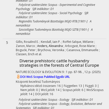
indikátor: D1
Folyóirat szakterülete: Scopus - Experimental and Cognitive
Psychology SJR indikátor: D1
Folyóirat szakterülete: Scopus - Social Psychology SJR
indikátor: D1
Regionális Tudományok Bizottsága IXGJO RTB [1901-] A
nemzetközi
Szociológiai Tudományos Bizottság IXGJO SZTB [1901-] A
nemzetközi
Gillis, Rosalind E.
;
Kendall, Iain P.
;
Roffet-Salque, Mélanie
;
5
Zanon, Marco
;
Anders, Alexandra
;
Arbogast, Rose-Marie
;
Bogucki, Peter
;
Brychova, Veronika
;
Casanova, Emmanuelle
;
Classen, Erich
et al.
Diverse prehistoric cattle husbandry
strategies in the forests of Central Europe
NATURE ECOLOGY & EVOLUTION
9
:
1
pp. 87-98. , 12 p.
(2025)
DOI
WoS
Scopus
PubMed
Egyéb URL
Központi kezelésű
Tudományos
Nyilvános idéző összesen: 16
| Független: 13 | Függő: 3 |
Nem jelölt: 0 | WoS jelölt: 14 | Scopus jelölt: 6 | WoS/Scopus
jelölt: 14 | DOI jelölt: 16
Folyóirat szakterülete: Scopus - Ecology SJR indikátor: D1
Folyóirat szakterülete: Scopus - Ecology, Evolution, Behavior and
Systematics SJR indikátor: D1