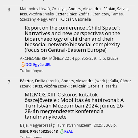
Mateovics-László, Orsolya
;
Anders, Alexandra
;
Fábián, Szilvia
;
6
Kiss, Viktória
;
Melis, Eszter
;
Rácz, Zsófia
;
Szeniczey, Tamás
;
Szécsényi-Nagy, Anna
;
Kulcsár, Gabriella
Report on the conference „Child Space”
:
Narratives and new perspectives on the
bioarchaeology of children and their
biosocial network/biosocial complexity
(focus on Central-Eastern Europe)
ARCHEOMETRIAI MŰHELY
22
:
4
pp. 355-359. , 5 p.
(2025)
DOI
Egyéb URL
Tudományos
Pásztor, Emília
(szerk.)
;
Anders, Alexandra
(szerk.)
;
Kalla, Gábor
7
(szerk.)
;
Kiss, Viktória
(szerk.)
;
Kulcsár, Gabriella
(szerk.)
MΩMOΣ XIII. Öskoros kutatók
összejövetele : Mobilitás és határvonal
: A
Türr István Múzeumban 2024. június 26-
28-án megrendezett konferencia
tanulmánykötete
Baja, Magyarország :
Türr István Múzeum
(2025)
,
368 p.
ISBN:
9786158256018
REAL
Tudományos