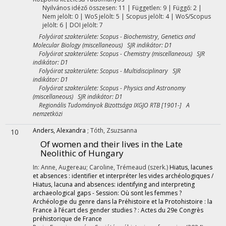
Nyilvános idéző összesen: 11
| Független: 9 | Függő: 2 |
Nem jelölt: 0 | WoS jelölt: 5 | Scopus jelölt: 4 | WoS/Scopus
jelölt: 6 | DOI jelölt: 7
Folyóirat szakterülete: Scopus - Biochemistry, Genetics and
Molecular Biology (miscellaneous) SJR indikátor: D1
Folyóirat szakterülete: Scopus - Chemistry (miscellaneous) SJR
indikátor: D1
Folyóirat szakterülete: Scopus - Multidisciplinary SJR
indikátor: D1
Folyóirat szakterülete: Scopus - Physics and Astronomy
(miscellaneous) SJR indikátor: D1
Regionális Tudományok Bizottsága IXGJO RTB [1901-] A
nemzetközi
Anders, Alexandra
;
Tóth, Zsuzsanna
10
Of women and their lives in the Late
Neolithic of Hungary
In: Anne, Augereau; Caroline, Trémeaud (szerk.)
Hiatus, lacunes
et absences : identifier et interpréter les vides archéologiques /
Hiatus, lacuna and absences: identifying and interpreting
archaeological gaps - Session: Où sont les femmes ?
Archéologie du genre dans la Préhistoire et la Protohistoire : la
France à l’écart des gender studies ? : Actes du 29e Congrès
préhistorique de France