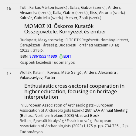
Tóth, Farkas Márton
(szerk.)
;
Szilas, Gábor
(szerk.)
;
Anders,
16
Alexandra
(szerk.)
;
Kalla, Gábor
(szerk.)
;
Kiss, Viktória
(szerk.)
;
Kulcsár, Gabriella
(szerk.)
;
Mester, Zsolt
(szerk.)
MΩMOΣ XI. Őskoros Kutatók
Összejövetele
: Környezet és ember
Budapest, Magyarország :
ELTE BTK Régészettudományi Intézet
,
Ősrégészeti Társaság
,
Budapesti Történeti Múzeum (BTM)
(2023)
,
318 p.
ISBN:
9786155341939
EDIT
Központi kezelésű
Tudományos
Wollák, Katalin
;
Kovács, Máté Gergő
;
Anders, Alexandra
;
17
Vukoszávlyev, Zorán
Enthusiastic cross-sectoral cooperation in
higher education, focusing on heritage
interpretation
In: European Association of Archaeologists - European
Association of Archaeologists (szerk.)
29th EAA Annual Meeting
(Belfast, Northern Ireland 2023) Abstract Book
Belfast, Egyesült Királyság / Észak-Írország :
European
Association of Archaeologists
(2023)
1,175 p.
pp. 734-735. , 2 p.
Tudományos