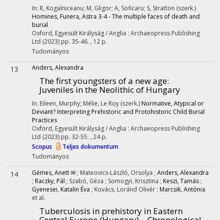
In: R, Kogalniceanu; M, Gligor; A, Soficaru; S, Stratton (szerk.)
Homines, Funera, Astra 3-4 - The multiple faces of death and
burial
Oxford, Egyesült Királyság / Anglia :
Archaeopress Publishing
Ltd
(2023)
pp. 35-46. , 12 p.
Tudományos
Anders, Alexandra
13
The first youngsters of a new age
:
Juveniles in the Neolithic of Hungary
In: Eileen, Murphy; Mélie, Le Roy (szerk.)
Normative, Atypical or
Deviant? Interpreting Prehistoric and Protohistoric Child Burial
Practices
Oxford, Egyesült Királyság / Anglia :
Archaeopress Publishing
Ltd
(2023)
pp. 32-55. , 24 p.
Scopus
Teljes dokumentum
Tudományos
Gémes, Anett ✉
;
Mateovics-László, Orsolya
;
Anders, Alexandra
14
;
Raczky, Pál
;
Szabó, Géza
;
Somogyi, Krisztina
;
Keszi, Tamás
;
Gyenesei, Katalin Éva
;
Kovács, Loránd Olivér
;
Marcsik, Antónia
et al.
Tuberculosis in prehistory in Eastern
Central Europe (Hungary) – Chronological