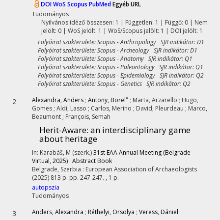
DOI
WoS
Scopus
PubMed
Egyéb URL
Tudományos
Nyilvános idéző összesen: 1
| Független: 1 | Függő: 0 | Nem
jelölt: 0 | WoS jelölt: 1 | WoS/Scopus jelölt: 1 | DOI jelölt: 1
Folyóirat szakterülete: Scopus - Anthropology SJR indikátor: D1
Folyóirat szakterülete: Scopus - Archeology SJR indikátor: D1
Folyóirat szakterülete: Scopus - Anatomy SJR indikátor: Q1
Folyóirat szakterülete: Scopus - Paleontology SJR indikátor: Q1
Folyóirat szakterülete: Scopus - Epidemiology SJR indikátor: Q2
Folyóirat szakterülete: Scopus - Genetics SJR indikátor: Q2
*
Alexandra, Anders
;
Antony, Borel
;
Marta, Arzarello
;
Hugo,
2
Gomes
;
Aldi, Lasso
;
Carlos, Merino
;
David, Pleurdeau
;
Marco,
Beaumont
;
François, Semah
Herit-Aware: an interdisciplinary game
about heritage
In: Karabáš, M (szerk.)
31st EAA Annual Meeting (Belgrade
Virtual, 2025) : Abstract Book
Belgrade, Szerbia :
European Association of Archaeologists
(2025)
813 p.
pp. 247-247. , 1 p.
autopszia
Tudományos
Anders, Alexandra
;
Réthelyi, Orsolya
;
Veress, Dániel
3