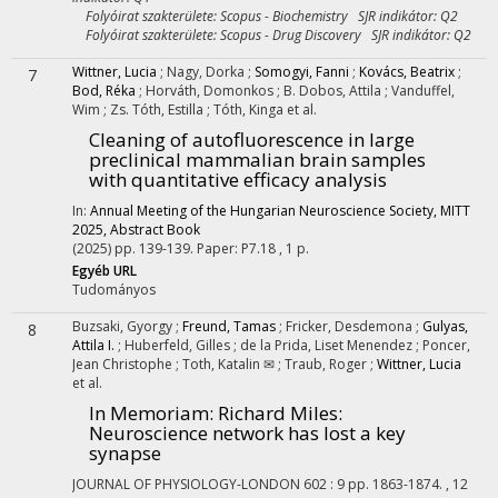
Folyóirat szakterülete: Scopus - Biochemistry SJR indikátor: Q2
Folyóirat szakterülete: Scopus - Drug Discovery SJR indikátor: Q2
Wittner, Lucia
;
Nagy, Dorka
;
Somogyi, Fanni
;
Kovács, Beatrix
;
7
Bod, Réka
;
Horváth, Domonkos
;
B. Dobos, Attila
;
Vanduffel,
Wim
;
Zs. Tóth, Estilla
;
Tóth, Kinga
et al.
Cleaning of autofluorescence in large
preclinical mammalian brain samples
with quantitative efficacy analysis
In:
Annual Meeting of the Hungarian Neuroscience Society, MITT
2025, Abstract Book
(2025)
pp. 139-139. Paper: P7.18 , 1 p.
Egyéb URL
Tudományos
Buzsaki, Gyorgy
;
Freund, Tamas
;
Fricker, Desdemona
;
Gulyas,
8
Attila I.
;
Huberfeld, Gilles
;
de la Prida, Liset Menendez
;
Poncer,
Jean Christophe
;
Toth, Katalin ✉
;
Traub, Roger
;
Wittner, Lucia
et al.
In Memoriam: Richard Miles:
Neuroscience network has lost a key
synapse
JOURNAL OF PHYSIOLOGY-LONDON
602
:
9
pp. 1863-1874. , 12