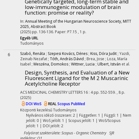
Genetically targeted, long-term stable and
low-immunogenic modulation of brain
function: promise or reality?
In:
Annual Meeting of the Hungarian Neuroscience Society, MITT
2025, Abstract Book
(2025)
pp. 136-136. Paper: P7.15 , 1 p.
Egyéb URL
Tudományos
Szabó, Renáta
;
Szepesi Kovács, Dénes
;
Kiss, Dóra Judit
;
Yazdi,
6
Zeinab Nezafat
;
Tóth, András Dávid
;
Brea, Jose
;
Loza, María
Isabel
;
Meszéna, Domokos
;
Wittner, Lucia
;
Ulbert, István
et al.
Design, Synthesis, and Evaluation of a New
Fluorescent Ligand for the M 2 Muscarinic
Acetylcholine Receptor
ACS MEDICINAL CHEMISTRY LETTERS
16
:
4
pp. 552-559. , 8 p.
(2025)
DOI
WoS
REAL
Scopus
PubMed
Központi kezelésű
Tudományos
Nyilvános idéző összesen: 2
| Független: 1 | Függő: 1 | Nem
jelölt: 0 | WoS jelölt: 1 | Scopus jelölt: 1 | WoS/Scopus
jelölt: 1 | DOI jelölt: 2
Folyóirat szakterülete: Scopus - Organic Chemistry SJR
indikátor: Q1