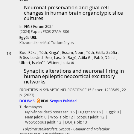
Neuronal preservation and glial cell
changes in human brain organotypic slice
cultures
In:
FENS Forum 2024
(2024)
Paper: PS03-27AM-306
Egyéb URL
Központi kezelésű
Tudományos
*
Bod, Réka
;
Tóth, Kinga
;
Essam, Nour
;
Tóth, Estilla Zsófia
;
13
Erõss, Loránd
;
Entz, László
;
Bagó, Attila G.
;
Fabó, Dániel
;
**
Ulbert, István
;
Wittner, Lucia ✉
Synaptic alterations and neuronal firing in
human epileptic neocortical excitatory
networks
FRONTIERS IN SYNAPTIC NEUROSCIENCE
15
Paper: 1233569 , 22
p.
(2023)
DOI
WoS
REAL
Scopus
PubMed
Tudományos
Nyilvános idéző összesen: 16
| Független: 16 | Függő: 0 |
Nem jelölt: 0 | WoS jelölt: 12 | Scopus jelölt: 12 |
WoS/Scopus jelölt: 12 | DOI jelölt: 13
Folyóirat szakterülete: Scopus - Cellular and Molecular