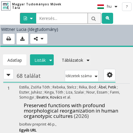
Magyar Tudományos Művek
hu
?
Tára
Wittner Lucia
(Idegtudomány)
Adatlap
Listák
Táblázatok
68 találat
Idézetek száma
Estilla, Zsófia Tóth
;
Rebeka, Stelcz
;
Réka, Bod
;
Ábel, Petik
;
1
Eszter, Juhász
;
Kinga, Tóth
;
Liza, Szalai
;
Nour, Essam
;
Fanni,
Somogyi
;
Beatrix, Kovács
et al.
Preserved functions with profound
morphological reorganization in human
organotypic cultures
(2026)
bioRxiv preprint 46 p.
,
Egyéb URL