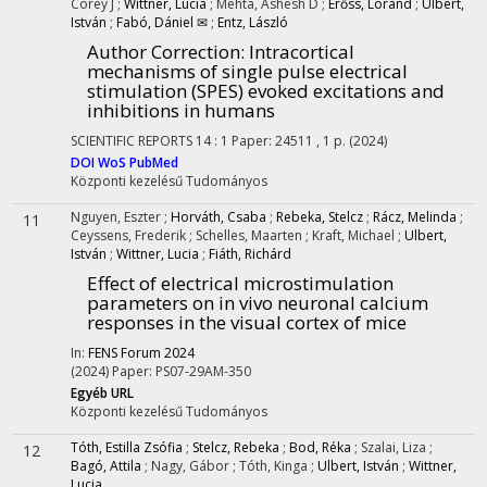
Corey J
;
Wittner, Lucia
;
Mehta, Ashesh D
;
Erőss, Loránd
;
Ulbert,
István
;
Fabó, Dániel ✉
;
Entz, László
Author Correction
: Intracortical
mechanisms of single pulse electrical
stimulation (SPES) evoked excitations and
inhibitions in humans
SCIENTIFIC REPORTS
14
:
1
Paper: 24511 , 1 p.
(2024)
DOI
WoS
PubMed
Központi kezelésű
Tudományos
Nguyen, Eszter
;
Horváth, Csaba
;
Rebeka, Stelcz
;
Rácz, Melinda
;
11
Ceyssens, Frederik
;
Schelles, Maarten
;
Kraft, Michael
;
Ulbert,
István
;
Wittner, Lucia
;
Fiáth, Richárd
Effect of electrical microstimulation
parameters on in vivo neuronal calcium
responses in the visual cortex of mice
In:
FENS Forum 2024
(2024)
Paper: PS07-29AM-350
Egyéb URL
Központi kezelésű
Tudományos
Tóth, Estilla Zsófia
;
Stelcz, Rebeka
;
Bod, Réka
;
Szalai, Liza
;
12
Bagó, Attila
;
Nagy, Gábor
;
Tóth, Kinga
;
Ulbert, István
;
Wittner,
Lucia