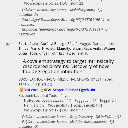
WoS/Scopus jelölt: 22 | DOI jelölt: 22
Folyóirat szakterülete: Scopus - Multidisciplinary SJR
indikátor: D1
Szociológiai Tudományos Bizottság IXGJO SZTB [1901-] A
nemzetközi
Regionális Tudományok Bizottsága IXGJO RTB [1901-] B
nemzetközi
*
Petri, László
;
Ábrányi-Balogh, Péter
;
Vagrys, Darius
;
Imre,
20
Tímea
;
Varró, Nikolett
;
Mándity, István
;
Rácz, Anita
;
Wittner,
Lucia
;
Tóth, Kinga
;
Tóth, Estilla Zsófia
et al.
A covalent strategy to target intrinsically
disordered proteins: Discovery of novel
tau aggregation inhibitors
EUROPEAN JOURNAL OF MEDICINAL CHEMISTRY
231
Paper:
114163 , 13 p.
(2022)
DOI
WoS
REAL
Scopus
PubMed
Egyéb URL
Központi kezelésű
Tudományos
Nyilvános idéző összesen: 17
| Független: 17 | Függő: 0 |
Nem jelölt: 0 | WoS jelölt: 17 | Scopus jelölt: 14 |
WoS/Scopus jelölt: 17 | DOI jelölt: 17
Folyóirat szakterülete: Scopus - Drug Discovery SJR indikátor: Q1
Folyóirat szakterülete: Scopus - Medicine (miscellaneous) SJR
indikátor: Q1