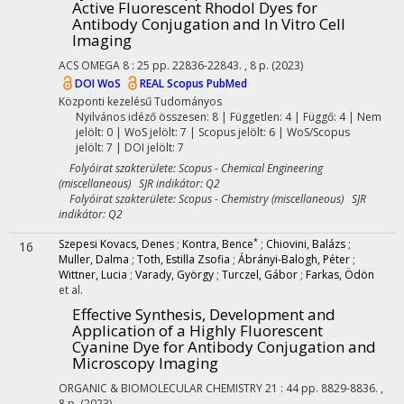
Active Fluorescent Rhodol Dyes for
Antibody Conjugation and In Vitro Cell
Imaging
ACS OMEGA
8
:
25
pp. 22836-22843. , 8 p.
(2023)
DOI
WoS
REAL
Scopus
PubMed
Központi kezelésű
Tudományos
Nyilvános idéző összesen: 8
| Független: 4 | Függő: 4 | Nem
jelölt: 0 | WoS jelölt: 7 | Scopus jelölt: 6 | WoS/Scopus
jelölt: 7 | DOI jelölt: 7
Folyóirat szakterülete: Scopus - Chemical Engineering
(miscellaneous) SJR indikátor: Q2
Folyóirat szakterülete: Scopus - Chemistry (miscellaneous) SJR
indikátor: Q2
*
Szepesi Kovacs, Denes
;
Kontra, Bence
;
Chiovini, Balázs
;
16
Muller, Dalma
;
Toth, Estilla Zsofia
;
Ábrányi-Balogh, Péter
;
Wittner, Lucia
;
Varady, György
;
Turczel, Gábor
;
Farkas, Ödön
et al.
Effective Synthesis, Development and
Application of a Highly Fluorescent
Cyanine Dye for Antibody Conjugation and
Microscopy Imaging
ORGANIC & BIOMOLECULAR CHEMISTRY
21
:
44
pp. 8829-8836. ,
8 p.
(2023)