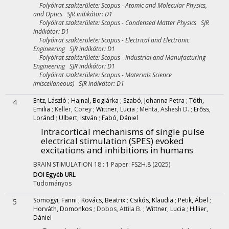
Folyóirat szakterülete: Scopus - Atomic and Molecular Physics,
and Optics SJR indikátor: D1
Folyóirat szakterülete: Scopus - Condensed Matter Physics SJR
indikátor: D1
Folyóirat szakterülete: Scopus - Electrical and Electronic
Engineering SJR indikátor: D1
Folyóirat szakterülete: Scopus - Industrial and Manufacturing
Engineering SJR indikátor: D1
Folyóirat szakterülete: Scopus - Materials Science
(miscellaneous) SJR indikátor: D1
Entz, László
;
Hajnal, Boglárka
;
Szabó, Johanna Petra
;
Tóth,
4
Emilia
;
Keller, Corey
;
Wittner, Lucia
;
Mehta, Ashesh D.
;
Erőss,
Loránd
;
Ulbert, István
;
Fabó, Dániel
Intracortical mechanisms of single pulse
electrical stimulation (SPES) evoked
excitations and inhibitions in humans
BRAIN STIMULATION
18
:
1
Paper: FS2H.8
(2025)
DOI
Egyéb URL
Tudományos
Somogyi, Fanni
;
Kovács, Beatrix
;
Csikós, Klaudia
;
Petik, Ábel
;
5
Horváth, Domonkos
;
Dobos, Attila B.
;
Wittner, Lucia
;
Hillier,
Dániel