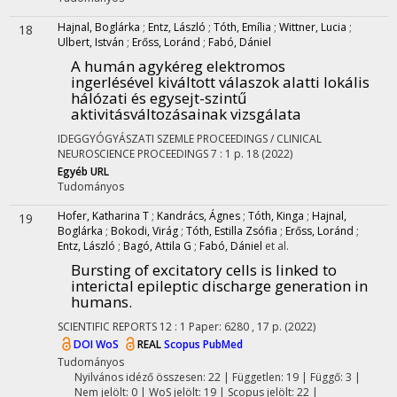
Hajnal, Boglárka
;
Entz, László
;
Tóth, Emília
;
Wittner, Lucia
;
18
Ulbert, István
;
Erőss, Loránd
;
Fabó, Dániel
A humán agykéreg elektromos
ingerlésével kiváltott válaszok alatti lokális
hálózati és egysejt-szintű
aktivitásváltozásainak vizsgálata
IDEGGYÓGYÁSZATI SZEMLE PROCEEDINGS / CLINICAL
NEUROSCIENCE PROCEEDINGS
7
:
1
p. 18
(2022)
Egyéb URL
Tudományos
Hofer, Katharina T
;
Kandrács, Ágnes
;
Tóth, Kinga
;
Hajnal,
19
Boglárka
;
Bokodi, Virág
;
Tóth, Estilla Zsófia
;
Erőss, Loránd
;
Entz, László
;
Bagó, Attila G
;
Fabó, Dániel
et al.
Bursting of excitatory cells is linked to
interictal epileptic discharge generation in
humans.
SCIENTIFIC REPORTS
12
:
1
Paper: 6280 , 17 p.
(2022)
DOI
WoS
REAL
Scopus
PubMed
Tudományos
Nyilvános idéző összesen: 22
| Független: 19 | Függő: 3 |
Nem jelölt: 0 | WoS jelölt: 19 | Scopus jelölt: 22 |