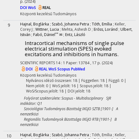
p.
(2024)
DOI
WoS
REAL
Központi kezelésű
Tudományos
Hajnal, Boglárka
;
Szabó, Johanna Petra
;
Tóth, Emília
;
Keller,
9
Corey J
;
Wittner, Lucia
;
Mehta, Ashesh D
;
Erőss, Loránd
;
Ulbert,
**
István
;
Fabó, Dániel
✉
;
Entz, László
Intracortical mechanisms of single pulse
electrical stimulation (SPES) evoked
excitations and inhibitions in humans.
SCIENTIFIC REPORTS
14
:
1
Paper: 13784 , 17 p.
(2024)
DOI
REAL
WoS
Scopus
PubMed
Központi kezelésű
Tudományos
Nyilvános idéző összesen: 18
| Független: 18 | Függő: 0 |
Nem jelölt: 0 | WoS jelölt: 16 | Scopus jelölt: 18 |
WoS/Scopus jelölt: 18 | DOI jelölt: 18
Folyóirat szakterülete: Scopus - Multidisciplinary SJR
indikátor: Q1
Szociológiai Tudományos Bizottság IXGJO SZTB [1901-] A
nemzetközi
Regionális Tudományok Bizottsága IXGJO RTB [1901-] B
nemzetközi
Hajnal, Boglárka
;
Szabó, Johanna Petra
;
Tóth, Emília
;
Keller,
10