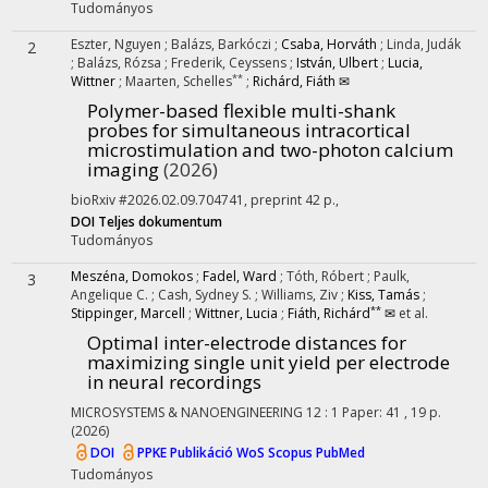
Tudományos
Eszter, Nguyen
;
Balázs, Barkóczi
;
Csaba, Horváth
;
Linda, Judák
2
;
Balázs, Rózsa
;
Frederik, Ceyssens
;
István, Ulbert
;
Lucia,
**
Wittner
;
Maarten, Schelles
;
Richárd, Fiáth ✉
Polymer-based flexible multi-shank
probes for simultaneous intracortical
microstimulation and two-photon calcium
imaging
(2026)
bioRxiv #2026.02.09.704741
,
preprint 42 p.
,
DOI
Teljes dokumentum
Tudományos
Meszéna, Domokos
;
Fadel, Ward
;
Tóth, Róbert
;
Paulk,
3
Angelique C.
;
Cash, Sydney S.
;
Williams, Ziv
;
Kiss, Tamás
;
**
Stippinger, Marcell
;
Wittner, Lucia
;
Fiáth, Richárd
✉
et al.
Optimal inter-electrode distances for
maximizing single unit yield per electrode
in neural recordings
MICROSYSTEMS & NANOENGINEERING
12
:
1
Paper: 41 , 19 p.
(2026)
DOI
PPKE Publikáció
WoS
Scopus
PubMed
Tudományos