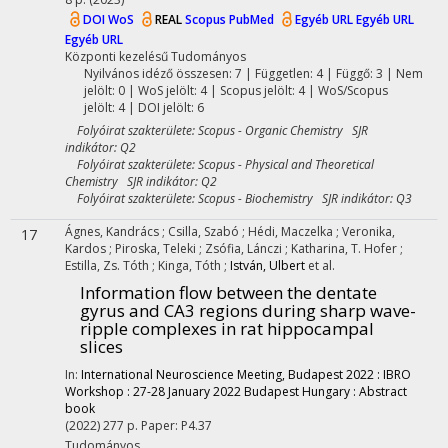
DOI
WoS
REAL
Scopus
PubMed
Egyéb URL
Egyéb URL
Egyéb URL
Központi kezelésű
Tudományos
Nyilvános idéző összesen: 7
| Független: 4 | Függő: 3 | Nem
jelölt: 0 | WoS jelölt: 4 | Scopus jelölt: 4 | WoS/Scopus
jelölt: 4 | DOI jelölt: 6
Folyóirat szakterülete: Scopus - Organic Chemistry SJR
indikátor: Q2
Folyóirat szakterülete: Scopus - Physical and Theoretical
Chemistry SJR indikátor: Q2
Folyóirat szakterülete: Scopus - Biochemistry SJR indikátor: Q3
Ágnes, Kandrács
;
Csilla, Szabó
;
Hédi, Maczelka
;
Veronika,
17
Kardos
;
Piroska, Teleki
;
Zsófia, Lánczi
;
Katharina, T. Hofer
;
Estilla, Zs. Tóth
;
Kinga, Tóth
;
István, Ulbert
et al.
Information flow between the dentate
gyrus and CA3 regions during sharp wave-
ripple complexes in rat hippocampal
slices
In:
International Neuroscience Meeting, Budapest 2022 : IBRO
Workshop : 27-28 January 2022 Budapest Hungary : Abstract
book
(2022)
277 p.
Paper: P4.37
Tudományos