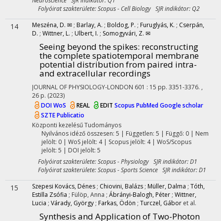
Neuroscience SJR indikátor: Q1
Folyóirat szakterülete: Scopus - Cell Biology SJR indikátor: Q2
Meszéna, D. ✉
;
Barlay, A.
;
Boldog, P.
;
Furuglyás, K.
;
Cserpán,
14
D.
;
Wittner, L.
;
Ulbert, I.
;
Somogyvári, Z. ✉
Seeing beyond the spikes: reconstructing
the complete spatiotemporal membrane
potential distribution from paired intra-
and extracellular recordings
JOURNAL OF PHYSIOLOGY-LONDON
601
:
15
pp. 3351-3376. ,
26 p.
(2023)
DOI
WoS
REAL
EDIT
Scopus
PubMed
Google scholar
SZTE Publicatio
Központi kezelésű
Tudományos
Nyilvános idéző összesen: 5
| Független: 5 | Függő: 0 | Nem
jelölt: 0 | WoS jelölt: 4 | Scopus jelölt: 4 | WoS/Scopus
jelölt: 5 | DOI jelölt: 5
Folyóirat szakterülete: Scopus - Physiology SJR indikátor: D1
Folyóirat szakterülete: Scopus - Sports Science SJR indikátor: D1
Szepesi Kovács, Dénes
;
Chiovini, Balázs
;
Müller, Dalma
;
Tóth,
15
Estilla Zsófia
;
Fülöp, Anna
;
Ábrányi-Balogh, Péter
;
Wittner,
Lucia
;
Várady, György
;
Farkas, Ödön
;
Turczel, Gábor
et al.
Synthesis and Application of Two-Photon