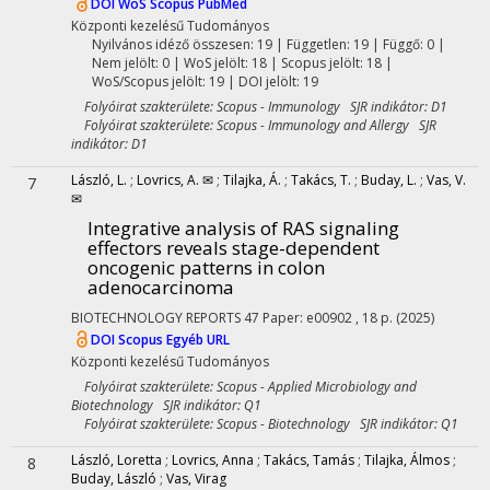
DOI
WoS
Scopus
PubMed
Központi kezelésű
Tudományos
Nyilvános idéző összesen: 19
| Független: 19 | Függő: 0 |
Nem jelölt: 0 | WoS jelölt: 18 | Scopus jelölt: 18 |
WoS/Scopus jelölt: 19 | DOI jelölt: 19
Folyóirat szakterülete: Scopus - Immunology SJR indikátor: D1
Folyóirat szakterülete: Scopus - Immunology and Allergy SJR
indikátor: D1
László, L.
;
Lovrics, A. ✉
;
Tilajka, Á.
;
Takács, T.
;
Buday, L.
;
Vas, V.
7
✉
Integrative analysis of RAS signaling
effectors reveals stage-dependent
oncogenic patterns in colon
adenocarcinoma
BIOTECHNOLOGY REPORTS
47
Paper: e00902 , 18 p.
(2025)
DOI
Scopus
Egyéb URL
Központi kezelésű
Tudományos
Folyóirat szakterülete: Scopus - Applied Microbiology and
Biotechnology SJR indikátor: Q1
Folyóirat szakterülete: Scopus - Biotechnology SJR indikátor: Q1
László, Loretta
;
Lovrics, Anna
;
Takács, Tamás
;
Tilajka, Álmos
;
8
Buday, László
;
Vas, Virag