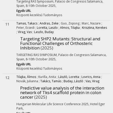
Targeting RAS Symposium
,
Palacio de Congresos Salamanca,
Spain
,
8-10th October 2025
,
Egyéb URL
Központi kezelésű
Tudományos
Tamas, Takacs
;
Andras, Zeke
;
Guo, Ziqiong
;
Marc, Nazare
;
11
Peter, Ecsedi
;
Loretta, Laszlo
;
Almos, Tilajka
;
Krisztina, Kerekes
;
Virag, Vas
;
Laszlo, Buday
Targeting SHP2 Mutants: Structural and
Functional Challenges of Orthosteric
Inhibition
(2025)
TARGETING RAS SYMPOSIUM
,
Palacio de Congresos Salamanca,
Spain
,
8-10th October 2025
,
Egyéb URL
Központi kezelésű
Tudományos
Tilajka, Álmos
;
Kurilla, Anita
;
László, Loretta
;
Lovrics, Anna
;
12
Novák, Julianna
;
Takács, Tamás
;
Buday, László
;
Vas, Virag
Predictive value analysis of the interaction
network of Tks4 scaffold protein in colon
cancer
(2025)
Hungarian Molecular Life Science Conference 2025
,
Hotel Eger
Park
,