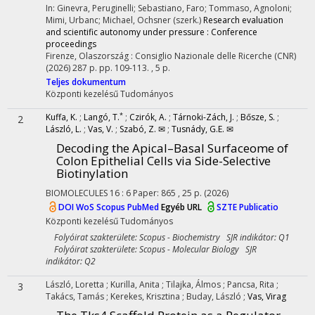
In: Ginevra, Peruginelli; Sebastiano, Faro; Tommaso, Agnoloni;
Mimi, Urbanc; Michael, Ochsner (szerk.)
Research evaluation
and scientific autonomy under pressure : Conference
proceedings
Firenze, Olaszország :
Consiglio Nazionale delle Ricerche (CNR)
(2026)
287 p.
pp. 109-113. , 5 p.
Teljes dokumentum
Központi kezelésű
Tudományos
*
Kuffa, K.
;
Langó, T.
;
Czirók, A.
;
Tárnoki-Zách, J.
;
Bősze, S.
;
2
László, L.
;
Vas, V.
;
Szabó, Z. ✉
;
Tusnády, G.E. ✉
Decoding the Apical–Basal Surfaceome of
Colon Epithelial Cells via Side-Selective
Biotinylation
BIOMOLECULES
16
:
6
Paper: 865 , 25 p.
(2026)
DOI
WoS
Scopus
PubMed
Egyéb URL
SZTE Publicatio
Központi kezelésű
Tudományos
Folyóirat szakterülete: Scopus - Biochemistry SJR indikátor: Q1
Folyóirat szakterülete: Scopus - Molecular Biology SJR
indikátor: Q2
László, Loretta
;
Kurilla, Anita
;
Tilajka, Álmos
;
Pancsa, Rita
;
3
Takács, Tamás
;
Kerekes, Krisztina
;
Buday, László
;
Vas, Virag