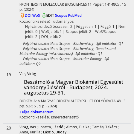
FRONTIERS IN MOLECULAR BIOSCIENCES
11
Paper: 1414805 , 15
p.
(2024)
DOI
WoS
EDIT
Scopus
PubMed
Központi kezelésű
Tudományos
Nyilvános idéző összesen: 2
| Független: 1 | Függő: 1 | Nem
jelölt: 0 | WoS jelölt: 1 | Scopus jelölt: 2 | WoS/Scopus
jelölt: 2 | DOI jelölt: 2
Folyóirat szakterülete: Scopus - Biochemistry SJR indikátor: Q1
Folyóirat szakterülete: Scopus - Biochemistry, Genetics and
Molecular Biology (miscellaneous) SJR indikátor: Q1
Folyóirat szakterülete: Scopus - Molecular Biology SJR
indikátor: Q2
Vas, Virág
19
Beszámoló a Magyar Biokémiai Egyesület
vándorgyűléséről - Budapest, 2024.
augusztus 29-31.
BIOKÉMIA: A MAGYAR BIOKÉMIAI EGYESÜLET FOLYÓIRATA
48
:
3
pp. 52-56. , 5 p.
(2024)
Teljes dokumentum
Központi kezelésű
Ismeretterjesztő
Virag, Vas
;
Loretta, László
;
Álmos, Tilajka
;
Tamás, Takács
;
20
Anita, Kurilla
;
László, Buday