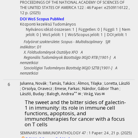
PROCEEDINGS OF THE NATIONAL ACADEMY OF SCIENCES OF
THE UNITED STATES OF AMERICA
122
:
46
Paper: e2509116122 ,
12 p.
(2025)
DOI
WoS
Scopus
PubMed
Központi kezelésű
Tudományos
Nyilvános idéző összesen: 1
| Független: 0 | Függő: 1 | Nem
jelölt: 0 | WoS jelölt: 1 | WoS/Scopus jelölt: 1 | DOI jelölt: 1
Folyóirat szakterülete: Scopus - Multidisciplinary SJR
indikátor: D1
X. Földtudományok Osztálya XFO A
Regionális Tudományok Bizottsága IXGJO RTB [1901-] A
nemzetközi
Szociológiai Tudományos Bizottság IXGJO SZTB [1901-] A
nemzetközi
Julianna, Novák
;
Tamás, Takács
;
Álmos, Tilajka
;
Loretta, László
6
;
Orsolya, Oravecz
;
Emese, Farkas
;
Nándor, Gábor Than
;
**
László, Buday
;
Balogh, Andrea
✉
;
Virág, Vas ✉
The sweet and the bitter sides of galectin-
1 in immunity: its role in immune cell
functions, apoptosis, and
immunotherapies for cancer with a focus
on T cells
SEMINARS IN IMMUNOPATHOLOGY
47
:
1
Paper: 24 , 21 p.
(2025)