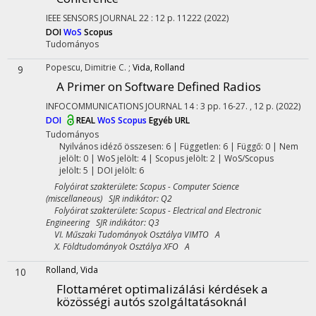
IEEE SENSORS JOURNAL
22
:
12
p. 11222
(2022)
DOI
WoS
Scopus
Tudományos
Popescu, Dimitrie C.
;
Vida, Rolland
9
A Primer on Software Defined Radios
INFOCOMMUNICATIONS JOURNAL
14
:
3
pp. 16-27. , 12 p.
(2022)
DOI
REAL
WoS
Scopus
Egyéb URL
Tudományos
Nyilvános idéző összesen: 6
| Független: 6 | Függő: 0 | Nem
jelölt: 0 | WoS jelölt: 4 | Scopus jelölt: 2 | WoS/Scopus
jelölt: 5 | DOI jelölt: 6
Folyóirat szakterülete: Scopus - Computer Science
(miscellaneous) SJR indikátor: Q2
Folyóirat szakterülete: Scopus - Electrical and Electronic
Engineering SJR indikátor: Q3
VI. Műszaki Tudományok Osztálya VIMTO A
X. Földtudományok Osztálya XFO A
Rolland, Vida
10
Flottaméret optimalizálási kérdések a
közösségi autós szolgáltatásoknál