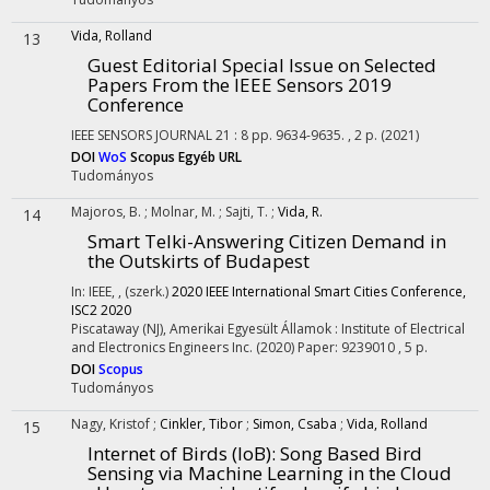
Vida, Rolland
13
Guest Editorial Special Issue on Selected
Papers From the IEEE Sensors 2019
Conference
IEEE SENSORS JOURNAL
21
:
8
pp. 9634-9635. , 2 p.
(2021)
DOI
WoS
Scopus
Egyéb URL
Tudományos
Majoros, B.
;
Molnar, M.
;
Sajti, T.
;
Vida, R.
14
Smart Telki-Answering Citizen Demand in
the Outskirts of Budapest
In: IEEE, , (szerk.)
2020 IEEE International Smart Cities Conference,
ISC2 2020
Piscataway (NJ), Amerikai Egyesült Államok :
Institute of Electrical
and Electronics Engineers Inc.
(2020)
Paper: 9239010 , 5 p.
DOI
Scopus
Tudományos
Nagy, Kristof
;
Cinkler, Tibor
;
Simon, Csaba
;
Vida, Rolland
15
Internet of Birds (IoB): Song Based Bird
Sensing via Machine Learning in the Cloud