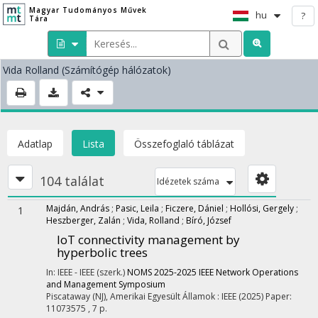
Magyar Tudományos Művek
hu
?
Tára
Vida Rolland
(Számítógép hálózatok)
Adatlap
Lista
Összefoglaló táblázat
104 találat
Idézetek száma
Majdán, András
;
Pasic, Leila
;
Ficzere, Dániel
;
Hollósi, Gergely
;
1
Heszberger, Zalán
;
Vida, Rolland
;
Bíró, József
IoT connectivity management by
hyperbolic trees
In: IEEE - IEEE (szerk.)
NOMS 2025-2025 IEEE Network Operations
and Management Symposium
Piscataway (NJ), Amerikai Egyesült Államok :
IEEE
(2025)
Paper:
11073575 , 7 p.