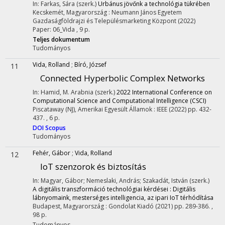
In: Farkas, Sára (szerk.)
Urbánus jövőnk a technológia tükrében
Kecskemét, Magyarország :
Neumann János Egyetem
Gazdaságföldrajzi és Településmarketing Központ
(2022)
Paper: 06_Vida , 9 p.
Teljes dokumentum
Tudományos
Vida, Rolland
;
Bíró, József
11
Connected Hyperbolic Complex Networks
In: Hamid, M. Arabnia (szerk.)
2022 International Conference on
Computational Science and Computational Intelligence (CSCI)
Piscataway (NJ), Amerikai Egyesült Államok :
IEEE
(2022)
pp. 432-
437. , 6 p.
DOI
Scopus
Tudományos
Fehér, Gábor
;
Vida, Rolland
12
IoT szenzorok és biztosítás
In: Magyar, Gábor; Nemeslaki, András; Szakadát, István (szerk.)
A digitális transzformáció technológiai kérdései : Digitális
lábnyomaink, mesterséges intelligencia, az ipari IoT térhódítása
Budapest, Magyarország :
Gondolat Kiadó
(2021)
pp. 289-386. ,
98 p.
Tudományos