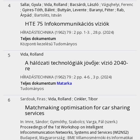
Sallai, Gyula
;
Vida, Rolland
;
Bacsárdi, László
;
Vágujhelyi, Ferenc
4
;
Gyires-Tóth, Bálint
;
Buttyán, Levente
;
Baranyi, Péter
;
Rab,
Árpád
;
Bartolits, István
HTE 75 Infokommunikációs víziók
HÍRADÁSTECHNIKA (1962)
79
:
2
pp. 1-3. , 28 p.
(2024)
Teljes dokumentum
Központi kezelésű
Tudományos
Vida, Rolland
5
A hálózati technológiák jövője: vízió 2040-
re
HÍRADÁSTECHNIKA (1962)
79
:
2
pp. 4-6. , 3 p.
(2024)
Teljes dokumentum
Matarka
Tudományos
Sardouk, Firas
;
Vida, Rolland
;
Cinkler, Tibor
6
Matchmaking optimisation for car sharing
services
In: Imre, Sándor; Gyimóthy, Szabolcs; Varga, Pál (szerk.)
Proceedings of the 1st Workshop on Intelligent
Infocommunication Networks, Systems and Services (WI2NS2)
Budapest, Magyarország :
BME Villamosmérnöki és Informatikai