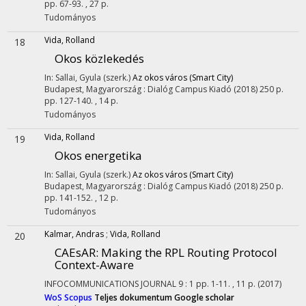
pp. 67-93. , 27 p.
Tudományos
Vida, Rolland
18
Okos közlekedés
In: Sallai, Gyula (szerk.)
Az okos város (Smart City)
Budapest, Magyarország :
Dialóg Campus Kiadó
(2018)
250 p.
pp. 127-140. , 14 p.
Tudományos
Vida, Rolland
19
Okos energetika
In: Sallai, Gyula (szerk.)
Az okos város (Smart City)
Budapest, Magyarország :
Dialóg Campus Kiadó
(2018)
250 p.
pp. 141-152. , 12 p.
Tudományos
Kalmar, Andras
;
Vida, Rolland
20
CAEsAR: Making the RPL Routing Protocol
Context-Aware
INFOCOMMUNICATIONS JOURNAL
9
:
1
pp. 1-11. , 11 p.
(2017)
WoS
Scopus
Teljes dokumentum
Google scholar