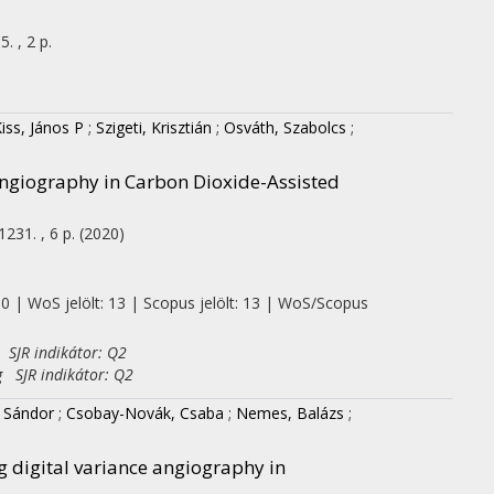
. , 2 p.
iss, János P
;
Szigeti, Krisztián
;
Osváth, Szabolcs
;
Angiography in Carbon Dioxide-Assisted
1231. , 6 p.
(2020)
 0 | WoS jelölt: 13 | Scopus jelölt: 13 | WoS/Scopus
 SJR indikátor: Q2
g SJR indikátor: Q2
, Sándor
;
Csobay-Novák, Csaba
;
Nemes, Balázs
;
g digital variance angiography in