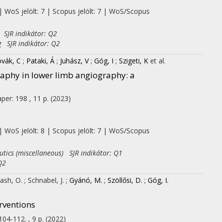
| WoS jelölt: 7 | Scopus jelölt: 7 | WoS/Scopus
 SJR indikátor: Q2
g SJR indikátor: Q2
vák, C
;
Pataki, Á
;
Juhász, V
;
Góg, I
;
Szigeti, K
et al.
raphy in lower limb angiography: a
per: 198 , 11 p.
(2023)
| WoS jelölt: 8 | Scopus jelölt: 7 | WoS/Scopus
tics (miscellaneous) SJR indikátor: Q1
Q2
gash, O.
;
Schnabel, J.
;
Gyánó, M.
;
Szöllősi, D.
;
Góg, I.
rventions
104-112. , 9 p.
(2022)