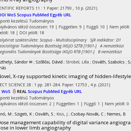
ENTIFIC REPORTS
11
:
1
Paper: 21790 , 10 p.
(2021)
DOI
WoS
Scopus
PubMed
Egyéb URL
ponti kezelésű
Tudományos
Nyilvános idéző összesen: 19
| Független: 9 | Függő: 10 | Nem jelölt:
on
jelölt: 18 | DOI jelölt: 18
yóirat szakterülete: Scopus - Multidisciplinary SJR indikátor: D1
ciológiai Tudományos Bizottság IXGJO SZTB [1901-] A nemzetközi
ionális Tudományok Bizottsága IXGJO RTB [1901-] B nemzetközi
zthelyi, Sándor ✉
;
Szőllősi, Dávid
;
Strobel, Lilla
;
Osváth, Szabolcs
;
S
más
ovel, X‐ray supported kinetic imaging of hidden‐lifestyl
ECT SCIENCE
28
:
1
pp. 281-284. Paper: 12753 , 4 p.
(2021)
I
WoS
REAL
Scopus
PubMed
Egyéb URL
ponti kezelésű
Tudományos
Nyilvános idéző összesen: 2
| Független: 1 | Függő: 1 | Nem jelölt: 0 |
nó, M
;
Szigeti, K
;
Osváth, S
;
Kiss, J
;
Csobay-Novák, C
;
Nemes, B
ose management capability of digital variance angiogra
ose in lower limb angiography