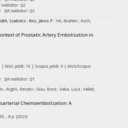
 indikátor: Q2
g SJR indikátor: Q2
áth, Szabolcs
;
Kiss, János P
;
Yel, Ibrahim
;
Koch,
ontext of Prostatic Artery Embolization in
0 | WoS jelölt: 10 | Scopus jelölt: 9 | WoS/Scopus
g SJR indikátor: Q1
rdo
;
Argirò, Renato
;
Guiu, Boris
;
Saba, Luca
;
Vallati,
ansarterial Chemoembolization
: A
42. , 8 p.
(2023)