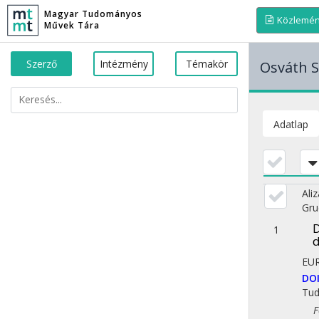
Magyar Tudományos
Közlemé
Művek Tára
Szerző
Intézmény
Témakör
Osváth S
Adatlap
Ali
Gru
D
1
d
EU
DO
Tu
Fol