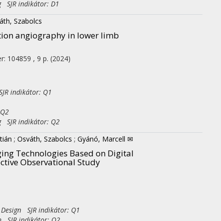
g SJR indikátor: D1
áth, Szabolcs
ction angiography in lower limb
r: 104859 , 9 p.
(2024)
SJR indikátor: Q1
 Q2
g SJR indikátor: Q2
ztián
;
Osváth, Szabolcs
;
Gyánó, Marcell ✉
ing Technologies Based on Digital
ctive Observational Study
 Design SJR indikátor: Q1
n SJR indikátor: Q2