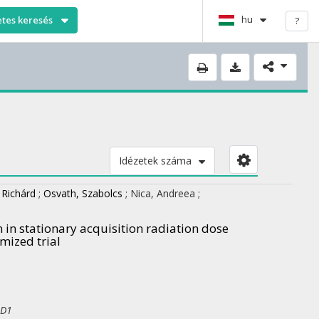
hu
etes keresés
?
Idézetek száma
 Richárd
;
Osvath, Szabolcs
;
Nica, Andreea
;
 in stationary acquisition radiation dose
mized trial
 D1