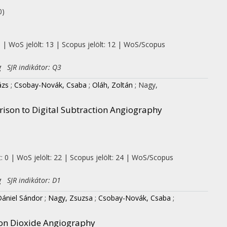
0)
0 | WoS jelölt: 13 | Scopus jelölt: 12 | WoS/Scopus
g SJR indikátor: Q3
ázs
;
Csobay-Novák, Csaba
;
Oláh, Zoltán
;
Nagy,
ison to Digital Subtraction Angiography
: 0 | WoS jelölt: 22 | Scopus jelölt: 24 | WoS/Scopus
g SJR indikátor: D1
Dániel Sándor
;
Nagy, Zsuzsa
;
Csobay-Novák, Csaba
;
bon Dioxide Angiography