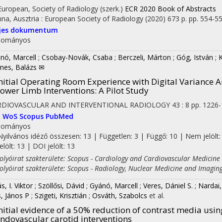
 European, Society of Radiology (szerk.)
ECR 2020 Book of Abstracts
nna, Ausztria :
European Society of Radiology
(2020)
673 p.
pp. 554-555
ljes dokumentum
dományos
nó, Marcell
;
Csobay-Novák, Csaba
;
Berczeli, Márton
;
Góg, István
;
K
es, Balázs ✉
nitial Operating Room Experience with Digital Variance 
ower Limb Interventions: A Pilot Study
RDIOVASCULAR AND INTERVENTIONAL RADIOLOGY
43
:
8
pp. 1226-
I
WoS
Scopus
PubMed
dományos
Nyilvános idéző összesen: 13
| Független: 3 | Függő: 10 | Nem jelölt:
jelölt: 13 | DOI jelölt: 13
yóirat szakterülete: Scopus - Cardiology and Cardiovascular Medicine
yóirat szakterülete: Scopus - Radiology, Nuclear Medicine and Imagin
s, I. Viktor
;
Szöllősi, Dávid
;
Gyánó, Marcell
;
Veres, Dániel S.
;
Nardai
s, János P
;
Szigeti, Krisztián
;
Osváth, Szabolcs
et al.
nitial evidence of a 50% reduction of contrast media usin
ndovascular carotid interventions