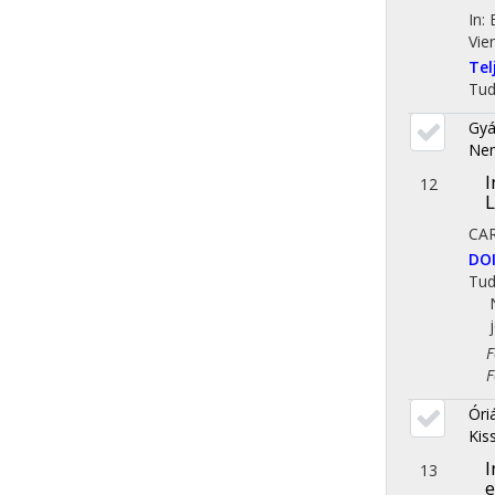
In:
Vie
Te
Tu
Gyá
Nem
I
12
L
CA
DO
Tu
Fol
Fol
Óriá
Kis
I
13
e