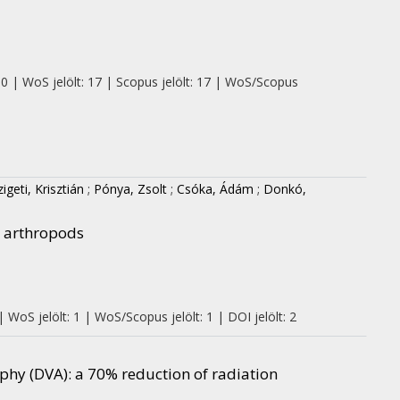
 0 | WoS jelölt: 17 | Scopus jelölt: 17 | WoS/Scopus
zigeti, Krisztián
;
Pónya, Zsolt
;
Csóka, Ádám
;
Donkó,
e arthropods
 WoS jelölt: 1 | WoS/Scopus jelölt: 1 | DOI jelölt: 2
phy (DVA): a 70% reduction of radiation