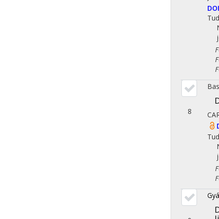
DO
Tu
Fol
Fol
Fol
Bas
D
8
CA
Tu
Fol
Fol
Gyá
D
l