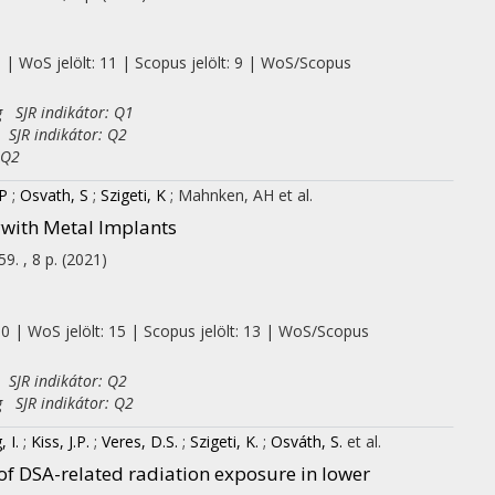
0 | WoS jelölt: 11 | Scopus jelölt: 9 | WoS/Scopus
g SJR indikátor: Q1
 SJR indikátor: Q2
 Q2
JP
;
Osvath, S
;
Szigeti, K
;
Mahnken, AH
et al.
with Metal Implants
59. , 8 p.
(2021)
 0 | WoS jelölt: 15 | Scopus jelölt: 13 | WoS/Scopus
 SJR indikátor: Q2
g SJR indikátor: Q2
 I.
;
Kiss, J.P.
;
Veres, D.S.
;
Szigeti, K.
;
Osváth, S.
et al.
of DSA-related radiation exposure in lower