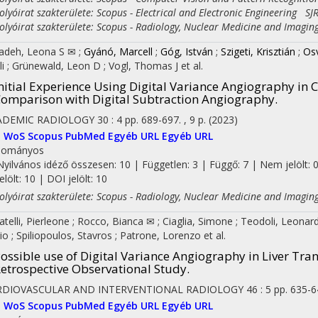
yóirat szakterülete: Scopus - Electrical and Electronic Engineering SJR
yóirat szakterülete: Scopus - Radiology, Nuclear Medicine and Imagin
zadeh, Leona S ✉
;
Gyánó, Marcell
;
Góg, István
;
Szigeti, Krisztián
;
Osv
li
;
Grünewald, Leon D
;
Vogl, Thomas J
et al.
nitial Experience Using Digital Variance Angiography in C
omparison with Digital Subtraction Angiography.
ADEMIC RADIOLOGY
30
:
4
pp. 689-697. , 9 p.
(2023)
I
WoS
Scopus
PubMed
Egyéb URL
Egyéb URL
dományos
Nyilvános idéző összesen: 10
| Független: 3 | Függő: 7 | Nem jelölt: 
jelölt: 10 | DOI jelölt: 10
yóirat szakterülete: Scopus - Radiology, Nuclear Medicine and Imagin
atelli, Pierleone
;
Rocco, Bianca ✉
;
Ciaglia, Simone
;
Teodoli, Leona
lio
;
Spiliopoulos, Stavros
;
Patrone, Lorenzo
et al.
ossible use of Digital Variance Angiography in Liver Tr
etrospective Observational Study.
RDIOVASCULAR AND INTERVENTIONAL RADIOLOGY
46
:
5
pp. 635-6
I
WoS
Scopus
PubMed
Egyéb URL
Egyéb URL