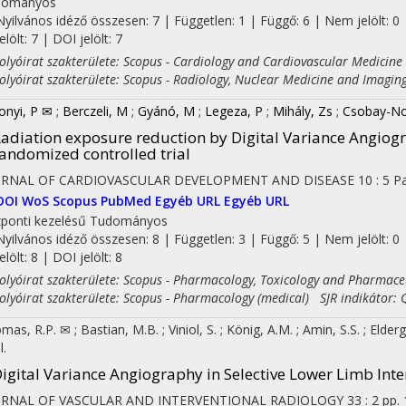
dományos
Nyilvános idéző összesen: 7
| Független: 1 | Függő: 6 | Nem jelölt: 0 
jelölt: 7 | DOI jelölt: 7
yóirat szakterülete: Scopus - Cardiology and Cardiovascular Medicine
yóirat szakterülete: Scopus - Radiology, Nuclear Medicine and Imagin
onyi, P ✉
;
Berczeli, M
;
Gyánó, M
;
Legeza, P
;
Mihály, Zs
;
Csobay-No
adiation exposure reduction by Digital Variance Angiog
andomized controlled trial
URNAL OF CARDIOVASCULAR DEVELOPMENT AND DISEASE
10
:
5
Pa
DOI
WoS
Scopus
PubMed
Egyéb URL
Egyéb URL
ponti kezelésű
Tudományos
Nyilvános idéző összesen: 8
| Független: 3 | Függő: 5 | Nem jelölt: 0 
jelölt: 8 | DOI jelölt: 8
yóirat szakterülete: Scopus - Pharmacology, Toxicology and Pharmaceu
yóirat szakterülete: Scopus - Pharmacology (medical) SJR indikátor: 
mas, R.P. ✉
;
Bastian, M.B.
;
Viniol, S.
;
König, A.M.
;
Amin, S.S.
;
Elder
l.
igital Variance Angiography in Selective Lower Limb Inte
URNAL OF VASCULAR AND INTERVENTIONAL RADIOLOGY
33
:
2
pp. 