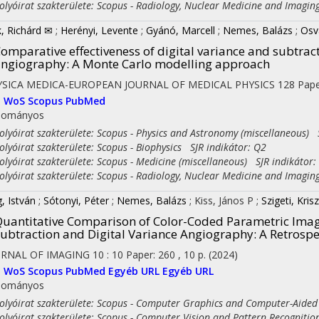
yóirat szakterülete: Scopus - Radiology, Nuclear Medicine and Imagin
k, Richárd ✉
;
Herényi, Levente
;
Gyánó, Marcell
;
Nemes, Balázs
;
Osv
omparative effectiveness of digital variance and subtra
ngiography: A Monte Carlo modelling approach
YSICA MEDICA-EUROPEAN JOURNAL OF MEDICAL PHYSICS
128
Pape
I
WoS
Scopus
PubMed
dományos
yóirat szakterülete: Scopus - Physics and Astronomy (miscellaneous) 
yóirat szakterülete: Scopus - Biophysics SJR indikátor: Q2
yóirat szakterülete: Scopus - Medicine (miscellaneous) SJR indikátor:
yóirat szakterülete: Scopus - Radiology, Nuclear Medicine and Imagin
, István
;
Sótonyi, Péter
;
Nemes, Balázs
;
Kiss, János P
;
Szigeti, Kris
uantitative Comparison of Color-Coded Parametric Imag
ubtraction and Digital Variance Angiography: A Retrospe
URNAL OF IMAGING
10
:
10
Paper: 260 , 10 p.
(2024)
I
WoS
Scopus
PubMed
Egyéb URL
Egyéb URL
dományos
yóirat szakterülete: Scopus - Computer Graphics and Computer-Aided
yóirat szakterülete: Scopus - Computer Vision and Pattern Recognitio