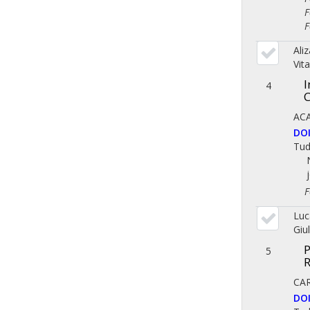
Fol
Fol
Ali
Vita
I
4
C
AC
DO
Tu
Fol
Luc
Giu
P
5
R
CA
DO