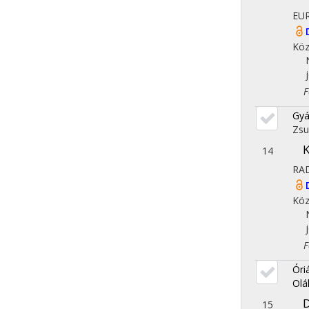
EU
Köz
Fol
Gyá
Zs
K
14
RA
Köz
Fol
Óri
Olá
D
15