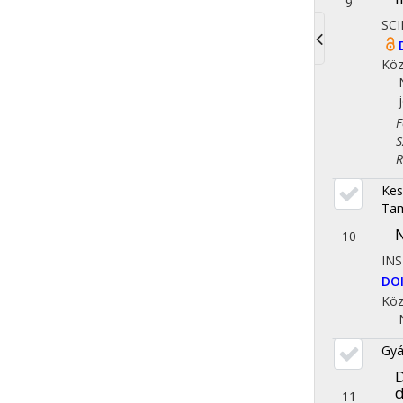
9
SCI
Toggle
Köz
navigati
Fol
Szo
Reg
Kes
Ta
N
10
INS
DO
Köz
Gyá
D
d
11