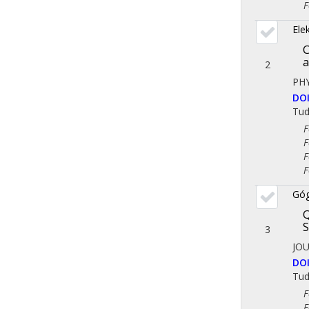
Fol
Ele
C
a
2
PH
DO
Tu
Fol
Fol
Fol
Fol
Góg
Q
S
3
JO
DO
Tu
Fol
Fol