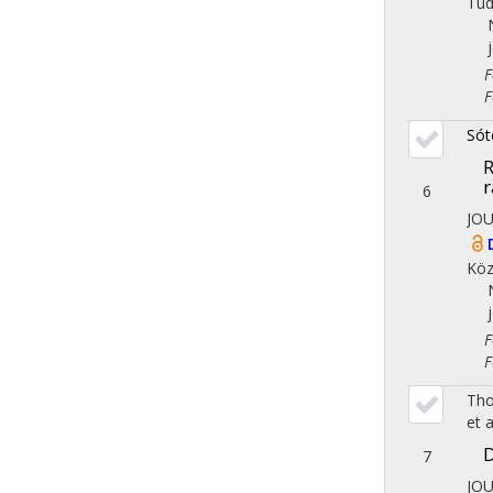
Tu
Fol
Fol
Sót
R
r
6
JO
Köz
Fol
Fol
Tho
et a
D
7
JO