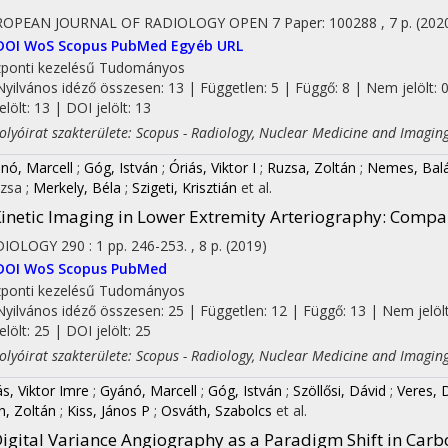
ROPEAN JOURNAL OF RADIOLOGY OPEN
7
Paper: 100288 , 7 p.
(202
DOI
WoS
Scopus
PubMed
Egyéb URL
ponti kezelésű
Tudományos
Nyilvános idéző összesen: 13
| Független: 5 | Függő: 8 | Nem jelölt: 
jelölt: 13 | DOI jelölt: 13
yóirat szakterülete: Scopus - Radiology, Nuclear Medicine and Imagin
nó, Marcell
;
Góg, István
;
Óriás, Viktor I
;
Ruzsa, Zoltán
;
Nemes, Bal
uzsa
;
Merkely, Béla
;
Szigeti, Krisztián
et al.
inetic Imaging in Lower Extremity Arteriography
: Compar
DIOLOGY
290
:
1
pp. 246-253. , 8 p.
(2019)
DOI
WoS
Scopus
PubMed
ponti kezelésű
Tudományos
Nyilvános idéző összesen: 25
| Független: 12 | Függő: 13 | Nem jelölt
jelölt: 25 | DOI jelölt: 25
yóirat szakterülete: Scopus - Radiology, Nuclear Medicine and Imagin
ás, Viktor Imre
;
Gyánó, Marcell
;
Góg, István
;
Szöllősi, Dávid
;
Veres, 
h, Zoltán
;
Kiss, János P
;
Osváth, Szabolcs
et al.
igital Variance Angiography as a Paradigm Shift in Car