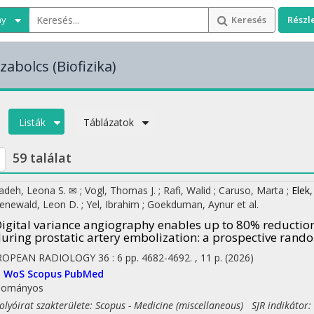
ny
Keresés
Részl
zabolcs
(Biofizika)
Listák
Táblázatok
59 találat
zadeh, Leona S. ✉
;
Vogl, Thomas J.
;
Rafi, Walid
;
Caruso, Marta
;
Elek,
enewald, Leon D.
;
Yel, Ibrahim
;
Goekduman, Aynur
et al.
igital variance angiography enables up to 80% reduction
uring prostatic artery embolization: a prospective rando
ROPEAN RADIOLOGY
36
:
6
pp. 4682-4692. , 11 p.
(2026)
I
WoS
Scopus
PubMed
dományos
yóirat szakterülete: Scopus - Medicine (miscellaneous) SJR indikátor: