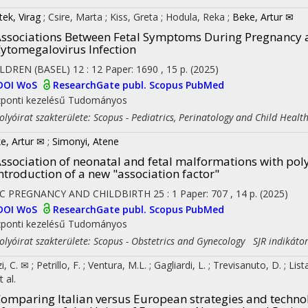
tek, Virag
;
Csire, Marta
;
Kiss, Greta
;
Hodula, Reka
;
Beke, Artur ✉
ssociations Between Fetal Symptoms During Pregnancy a
ytomegalovirus Infection
LDREN (BASEL)
12
:
12
Paper: 1690 , 15 p.
(2025)
DOI
WoS
ResearchGate publ.
Scopus
PubMed
ponti kezelésű
Tudományos
yóirat szakterülete: Scopus - Pediatrics, Perinatology and Child Healt
e, Artur ✉
;
Simonyi, Atene
ssociation of neonatal and fetal malformations with p
ntroduction of a new "association factor"
C PREGNANCY AND CHILDBIRTH
25
:
1
Paper: 707 , 14 p.
(2025)
DOI
WoS
ResearchGate publ.
Scopus
PubMed
ponti kezelésű
Tudományos
yóirat szakterülete: Scopus - Obstetrics and Gynecology SJR indikáto
zi, C. ✉
;
Petrillo, F.
;
Ventura, M.L.
;
Gagliardi, L.
;
Trevisanuto, D.
;
List
t al.
omparing Italian versus European strategies and technolo