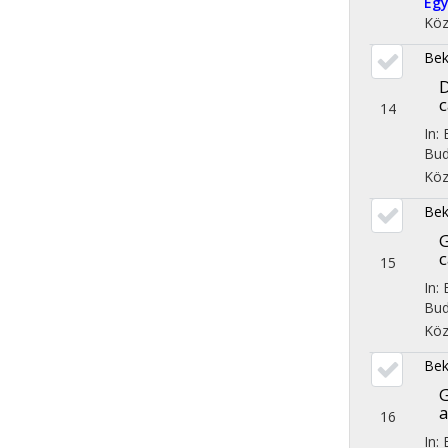
Egy
Köz
Bek
D
c
14
In:
Bud
Köz
Bek
c
15
In:
Bud
Köz
Bek
a
16
In: