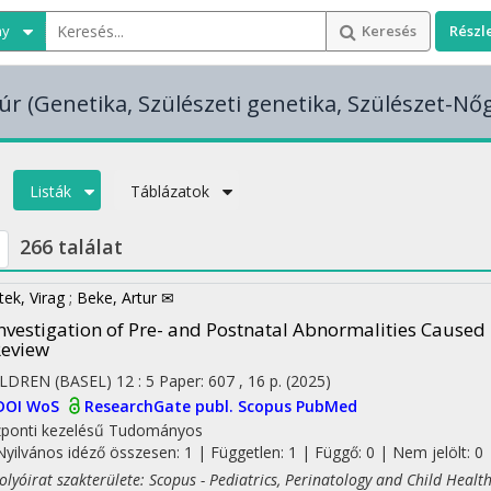
ny
Keresés
Részl
úr
(Genetika, Szülészeti genetika, Szülészet-Nő
Listák
Táblázatok
266 találat
tek, Virag
;
Beke, Artur ✉
nvestigation of Pre- and Postnatal Abnormalities Caused
eview
LDREN (BASEL)
12
:
5
Paper: 607 , 16 p.
(2025)
DOI
WoS
ResearchGate publ.
Scopus
PubMed
ponti kezelésű
Tudományos
Nyilvános idéző összesen: 1
| Független: 1 | Függő: 0 | Nem jelölt: 0 |
yóirat szakterülete: Scopus - Pediatrics, Perinatology and Child Healt