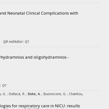
nd Neonatal Clinical Complications with
h SJR indikátor: Q1
olyhydramnios and oligohydramnios -
r: Q1
a, G.
;
Dellacà, R.
;
Beke, A.
;
Buonocore, G.
;
Charitou,
gies for respiratory care in NICU: results