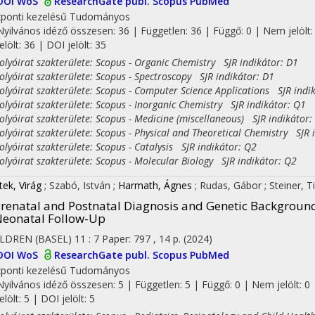
DOI
WoS
ResearchGate publ.
Scopus
PubMed
ponti kezelésű
Tudományos
Nyilvános idéző összesen: 36
| Független: 36 | Függő: 0 | Nem jelölt:
jelölt: 36 | DOI jelölt: 35
yóirat szakterülete: Scopus - Organic Chemistry SJR indikátor: D1
yóirat szakterülete: Scopus - Spectroscopy SJR indikátor: D1
yóirat szakterülete: Scopus - Computer Science Applications SJR indi
yóirat szakterülete: Scopus - Inorganic Chemistry SJR indikátor: Q1
yóirat szakterülete: Scopus - Medicine (miscellaneous) SJR indikátor:
yóirat szakterülete: Scopus - Physical and Theoretical Chemistry SJR 
yóirat szakterülete: Scopus - Catalysis SJR indikátor: Q2
yóirat szakterülete: Scopus - Molecular Biology SJR indikátor: Q2
tek, Virág
;
Szabó, István
;
Harmath, Ágnes
;
Rudas, Gábor
;
Steiner, 
renatal and Postnatal Diagnosis and Genetic Backgrou
eonatal Follow-Up
LDREN (BASEL)
11
:
7
Paper: 797 , 14 p.
(2024)
DOI
WoS
ResearchGate publ.
Scopus
PubMed
ponti kezelésű
Tudományos
Nyilvános idéző összesen: 5
| Független: 5 | Függő: 0 | Nem jelölt: 0 
jelölt: 5 | DOI jelölt: 5