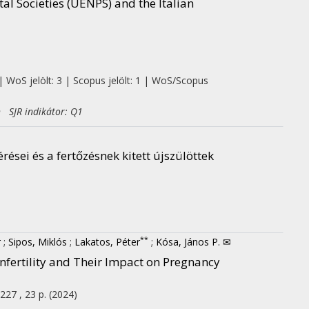
al Societies (UENPS) and the Italian
| WoS jelölt: 3 | Scopus jelölt: 1 | WoS/Scopus
h SJR indikátor: Q1
sei és a fertőzésnek kitett újszülöttek
**
r
;
Sipos, Miklós
;
Lakatos, Péter
;
Kósa, János P. ✉
nfertility and Their Impact on Pregnancy
227 , 23 p.
(2024)