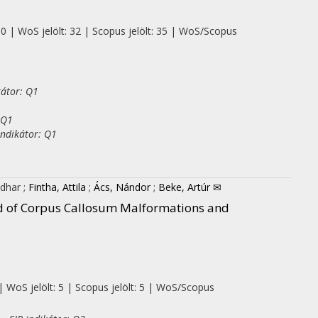
 0 | WoS jelölt: 32 | Scopus jelölt: 35 | WoS/Scopus
kátor: Q1
 Q1
indikátor: Q1
Tidhar
;
Fintha, Attila
;
Ács, Nándor
;
Beke, Artúr ✉
nd of Corpus Callosum Malformations and
| WoS jelölt: 5 | Scopus jelölt: 5 | WoS/Scopus