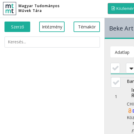
Magyar Tudományos
Közlemé
Művek Tára
Szerző
Intézmény
Témakör
Beke Art
Adatlap
Bar
I
R
1
CHI
Köz
Fol