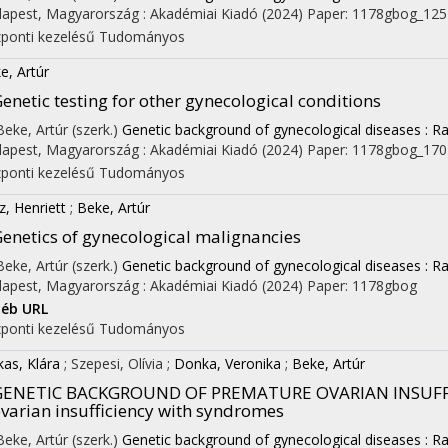
apest, Magyarország :
Akadémiai Kiadó
(2024)
Paper: 1178gbog_125
ponti kezelésű
Tudományos
e, Artúr
enetic testing for other gynecological conditions
 Beke, Artúr (szerk.)
Genetic background of gynecological diseases : Ra
apest, Magyarország :
Akadémiai Kiadó
(2024)
Paper: 1178gbog_170
ponti kezelésű
Tudományos
z, Henriett
;
Beke, Artúr
enetics of gynecological malignancies
 Beke, Artúr (szerk.)
Genetic background of gynecological diseases : Ra
apest, Magyarország :
Akadémiai Kiadó
(2024)
Paper: 1178gbog
éb URL
ponti kezelésű
Tudományos
kas, Klára
;
Szepesi, Olívia
;
Donka, Veronika
;
Beke, Artúr
GENETIC BACKGROUND OF PREMATURE OVARIAN INSUFF
varian insufficiency with syndromes
 Beke, Artúr (szerk.)
Genetic background of gynecological diseases : Ra