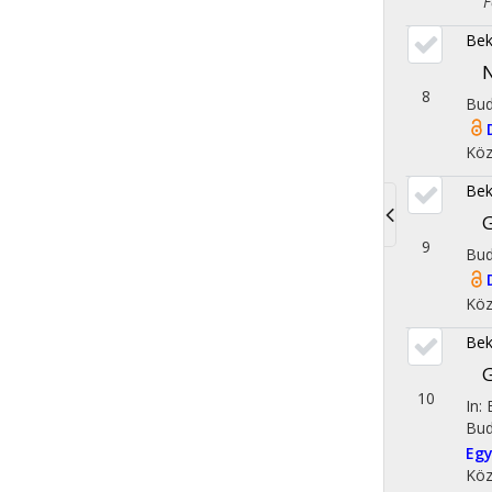
Fol
Bek
N
8
Bud
Köz
Bek
G
Toggle
9
Bud
navigati
Köz
Bek
G
10
In:
Bud
Egy
Köz