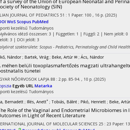
f a survey of the Union of European Neonatal and Perinat
ociety of Neonatology (SIN)
LIAN JOURNAL OF PEDIATRICS
51
:
1
Paper: 100 , 16 p.
(2025)
DOI
WoS
Scopus
PubMed
ponti kezelésű
Tudományos
Nyilvános idéző összesen: 3
| Független: 1 | Függő: 2 | Nem jelölt: 0 
jelölt: 3 | DOI jelölt: 3
yóirat szakterülete: Scopus - Pediatrics, Perinatology and Child Healt
kő, Nándor
;
Bartek, Virág
;
Beke, Artúr ✉
;
Ács, Nándor
 méhen belüli toxoplasmafertőzés magzati ultrahangeltéré
ostnatalis tünetei
GYAR NŐORVOSOK LAPJA
88
:
2
pp. 85-94. , 10 p.
(2025)
opszia
Egyéb URL
Matarka
ponti kezelésű
Tudományos
*
la, Bernadett
;
Illés, Anett
;
Tobiás, Bálint
;
Pikó, Henriett
;
Beke, Artú
he Role of the Vaginal and Endometrial Microbiomes in I
utcomes in Light of Recent Literature
TERNATIONAL JOURNAL OF MOLECULAR SCIENCES
25
:
23
Paper: 13