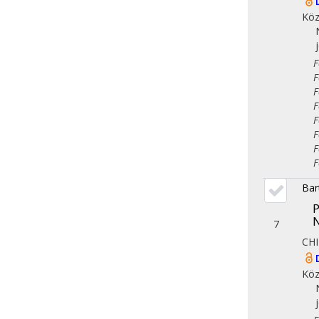
Köz
Fol
Fol
Fol
Fol
Fol
Fol
Fol
Fol
Bar
P
N
7
CHI
Köz