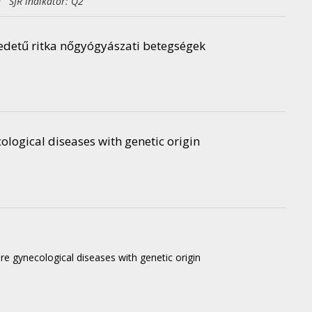
h SJR indikátor: Q2
redetű ritka nőgyógyászati betegségek
cological diseases with genetic origin
re gynecological diseases with genetic origin