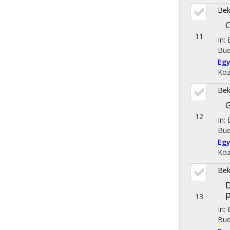
Bek
C
11
In:
Bud
Egy
Köz
Bek
G
12
In:
Bud
Egy
Köz
Bek
p
13
In:
Bud