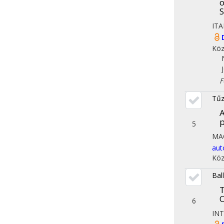
o
S
ITA
Köz
Fol
Tűz
A
p
5
MA
aut
Köz
Bal
T
O
6
IN