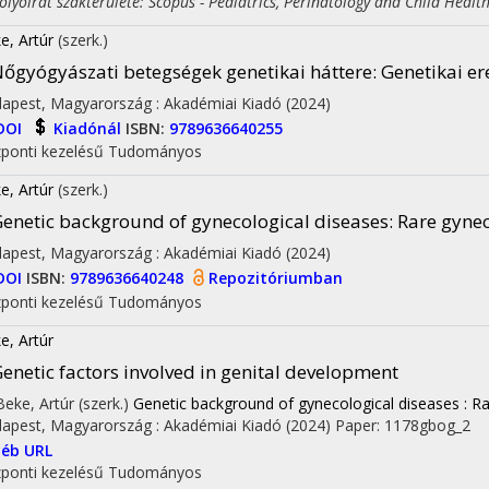
yóirat szakterülete: Scopus - Pediatrics, Perinatology and Child Healt
e, Artúr
(szerk.)
őgyógyászati betegségek genetikai háttere
: Genetikai e
apest, Magyarország :
Akadémiai Kiadó
(2024)
DOI
Kiadónál
ISBN:
9789636640255
ponti kezelésű
Tudományos
e, Artúr
(szerk.)
enetic background of gynecological diseases
: Rare gyne
apest, Magyarország :
Akadémiai Kiadó
(2024)
on
DOI
ISBN:
9789636640248
Repozitóriumban
ponti kezelésű
Tudományos
e, Artúr
enetic factors involved in genital development
 Beke, Artúr (szerk.)
Genetic background of gynecological diseases : Ra
apest, Magyarország :
Akadémiai Kiadó
(2024)
Paper: 1178gbog_2
éb URL
ponti kezelésű
Tudományos