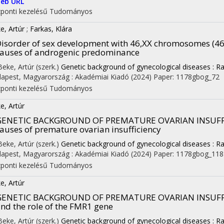
éb URL
ponti kezelésű
Tudományos
e, Artúr
;
Farkas, Klára
isorder of sex development with 46,XX chromosomes (46
auses of androgenic predominance
 Beke, Artúr (szerk.)
Genetic background of gynecological diseases : Ra
apest, Magyarország :
Akadémiai Kiadó
(2024)
Paper: 1178gbog_72
ponti kezelésű
Tudományos
e, Artúr
GENETIC BACKGROUND OF PREMATURE OVARIAN INSUFF
auses of premature ovarian insufficiency
 Beke, Artúr (szerk.)
Genetic background of gynecological diseases : Ra
apest, Magyarország :
Akadémiai Kiadó
(2024)
Paper: 1178gbog_118
ponti kezelésű
Tudományos
e, Artúr
GENETIC BACKGROUND OF PREMATURE OVARIAN INSUFF
nd the role of the FMR1 gene
 Beke, Artúr (szerk.)
Genetic background of gynecological diseases : Ra