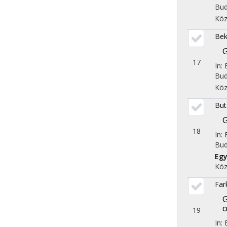
Bud
Köz
Bek
G
17
In:
Bud
Köz
But
G
18
In:
Bud
Egy
Köz
Far
o
19
In: