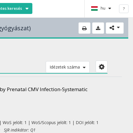
hu
etes keresés
?
gyógyászat)
Idézetek száma
 by Prenatal CMV Infection-Systematic
 WoS jelölt: 1 | WoS/Scopus jelölt: 1 | DOI jelölt: 1
h SJR indikátor: Q1