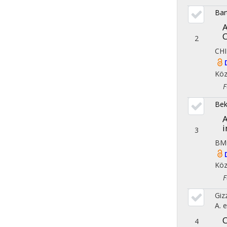
Bar
A
C
2
CHI
Köz
Fol
Bek
A
i
3
BM
Köz
Fol
Giz
A.
e
C
4