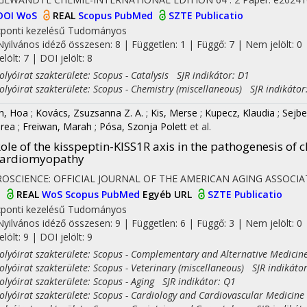
DOI
WoS
REAL
Scopus
PubMed
SZTE Publicatio
ponti kezelésű
Tudományos
Nyilvános idéző összesen: 8
| Független: 1 | Függő: 7 | Nem jelölt: 0 
jelölt: 7 | DOI jelölt: 8
yóirat szakterülete: Scopus - Catalysis SJR indikátor: D1
yóirat szakterülete: Scopus - Chemistry (miscellaneous) SJR indikátor
h, Hoa
;
Kovács, Zsuzsanna Z. A.
;
Kis, Merse
;
Kupecz, Klaudia
;
Sejbe
rea
;
Freiwan, Marah
;
Pósa, Szonja Polett
et al.
ole of the kisspeptin-KISS1R axis in the pathogenesis of
cardiomyopathy
OSCIENCE: OFFICIAL JOURNAL OF THE AMERICAN AGING ASSOCIA
I
REAL
WoS
Scopus
PubMed
Egyéb URL
SZTE Publicatio
ponti kezelésű
Tudományos
Nyilvános idéző összesen: 9
| Független: 6 | Függő: 3 | Nem jelölt: 0 
jelölt: 9 | DOI jelölt: 9
yóirat szakterülete: Scopus - Complementary and Alternative Medicin
yóirat szakterülete: Scopus - Veterinary (miscellaneous) SJR indikáto
yóirat szakterülete: Scopus - Aging SJR indikátor: Q1
yóirat szakterülete: Scopus - Cardiology and Cardiovascular Medicine