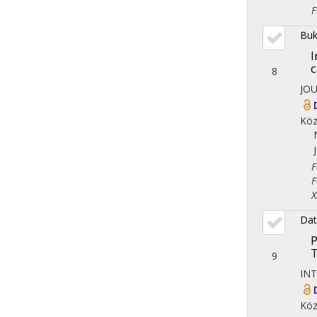
Fol
Buk
I
c
8
JO
Köz
Fol
Fol
X. 
Dat
P
T
9
IN
Köz