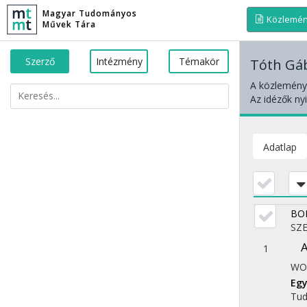
Magyar Tudományos
Közlemé
Művek Tára
Szerző
Intézmény
Témakör
Tóth Gá
A közleménye
Az idézők nyi
Adatlap
BO
SZE
1
WO
Egy
Tu