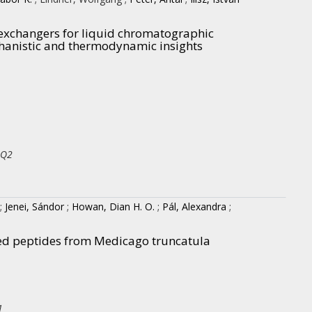
exchangers for liquid chromatographic
chanistic and thermodynamic insights
 Q2
;
Jenei, Sándor
;
Howan, Dian H. O.
;
Pál, Alexandra
;
ed peptides from Medicago truncatula
1