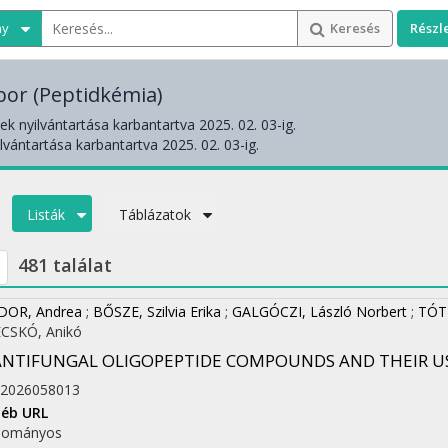
ny
Keresés
Részl
bor
(Peptidkémia)
k nyilvántartása karbantartva 2025. 02. 03-ig.
lvántartása karbantartva 2025. 02. 03-ig.
Listák
Táblázatok
481 találat
DOR, Andrea
;
BŐSZE, Szilvia Erika
;
GALGÓCZI, László Norbert
;
TÓT
CSKÓ, Anikó
ANTIFUNGAL OLIGOPEPTIDE COMPOUNDS AND THEIR U
2026058013
éb URL
dományos