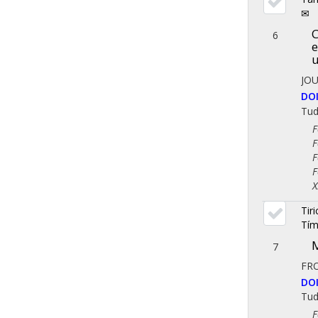
✉
C
6
e
u
JO
DO
Tu
Fol
Fol
Fol
Fol
X. 
Tiri
Tím
M
7
FR
DO
Tu
Fol