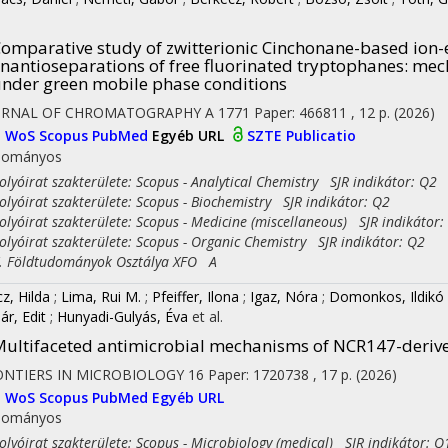
omparative study of zwitterionic Cinchonane-based ion-
nantioseparations of free fluorinated tryptophanes: me
nder green mobile phase conditions
URNAL OF CHROMATOGRAPHY A
1771
Paper: 466811 , 12 p.
(2026)
I
WoS
Scopus
PubMed
Egyéb URL
SZTE Publicatio
dományos
yóirat szakterülete: Scopus - Analytical Chemistry SJR indikátor: Q2
yóirat szakterülete: Scopus - Biochemistry SJR indikátor: Q2
yóirat szakterülete: Scopus - Medicine (miscellaneous) SJR indikátor:
yóirat szakterülete: Scopus - Organic Chemistry SJR indikátor: Q2
Földtudományok Osztálya XFO A
cz, Hilda
;
Lima, Rui M.
;
Pfeiffer, Ilona
;
Igaz, Nóra
;
Domonkos, Ildikó
ár, Edit
;
Hunyadi-Gulyás, Éva
et al.
ultifaceted antimicrobial mechanisms of NCR147-deriv
ONTIERS IN MICROBIOLOGY
16
Paper: 1720738 , 17 p.
(2026)
I
WoS
Scopus
PubMed
Egyéb URL
dományos
yóirat szakterülete: Scopus - Microbiology (medical) SJR indikátor: Q