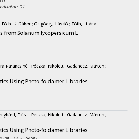
 Q1
indikátor: Q1
;
Tóth, K. Gábor
;
Galgóczy, László
;
Tóth, Liliána
ins from Solanum lycopersicum L
ra Karancsiné
;
Péczka, Nikolett
;
Gadanecz, Márton
;
ics Using Photo‐foldamer Libraries
enyhárd, Dóra
;
Péczka, Nikolett
;
Gadanecz, Márton
;
ics Using Photo‐foldamer Libraries
0435 , 14 p.
(2025)