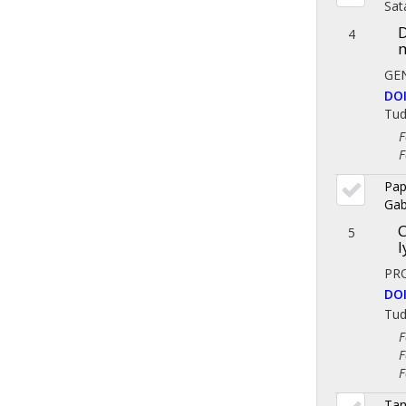
Sat
D
4
m
GE
DO
Tu
Fol
Fol
Pap
Gab
C
5
l
PR
DO
Tu
Fol
Fol
Fol
Tan