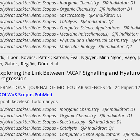
yóirat szakterülete: Scopus - Inorganic Chemistry SJR indikátor: D1
yóirat szakterülete: Scopus - Organic Chemistry SJR indikátor: D1
yóirat szakterülete: Scopus - Spectroscopy SJR indikátor: D1
yóirat szakterülete: Scopus - Catalysis SJR indikátor: Q1
yóirat szakterülete: Scopus - Computer Science Applications SJR indi
on
yóirat szakterülete: Scopus - Medicine (miscellaneous) SJR indikátor:
yóirat szakterülete: Scopus - Physical and Theoretical Chemistry SJR 
yóirat szakterülete: Scopus - Molecular Biology SJR indikátor: Q2
dú, Tibor
;
Kovács, Patrik
;
Katona, Éva
;
Nguyen, Minh Ngoc
;
Vágó, J
h, Gábor
;
Reglődi, Dóra
et al.
xploring the Link Between PACAP Signalling and Hyalur
rogression
TERNATIONAL JOURNAL OF MOLECULAR SCIENCES
26
:
24
Paper: 12
DOI
WoS
Scopus
PubMed
ponti kezelésű
Tudományos
yóirat szakterülete: Scopus - Inorganic Chemistry SJR indikátor: D1
yóirat szakterülete: Scopus - Organic Chemistry SJR indikátor: D1
yóirat szakterülete: Scopus - Spectroscopy SJR indikátor: D1
yóirat szakterülete: Scopus - Catalysis SJR indikátor: Q1
yóirat szakterülete: Scopus - Computer Science Applications SJR indi