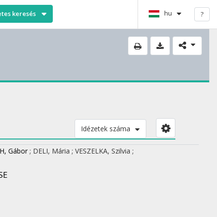
hu
etes keresés
?
Idézetek száma
H, Gábor
;
DELI, Mária
;
VESZELKA, Szilvia
;
SE