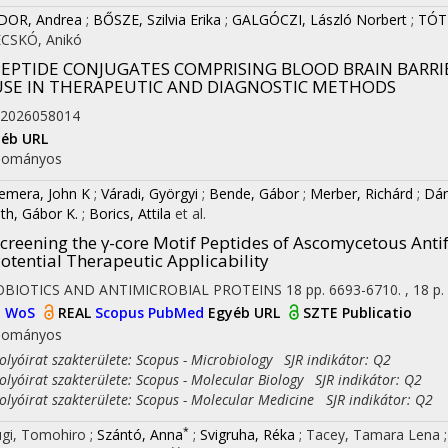
DOR, Andrea
;
BŐSZE, Szilvia Erika
;
GALGÓCZI, László Norbert
;
TÓT
CSKÓ, Anikó
PEPTIDE CONJUGATES COMPRISING BLOOD BRAIN BARRI
USE IN THERAPEUTIC AND DIAGNOSTIC METHODS
2026058014
éb URL
dományos
emera, John K
;
Váradi, Györgyi
;
Bende, Gábor
;
Merber, Richárd
;
Dán
th, Gábor K.
;
Borics, Attila
et al.
creening the γ-core Motif Peptides of Ascomycetous Antif
otential Therapeutic Applicability
OBIOTICS AND ANTIMICROBIAL PROTEINS
18
pp. 6693-6710. , 18 p.
I
WoS
REAL
Scopus
PubMed
Egyéb URL
SZTE Publicatio
dományos
yóirat szakterülete: Scopus - Microbiology SJR indikátor: Q2
yóirat szakterülete: Scopus - Molecular Biology SJR indikátor: Q2
yóirat szakterülete: Scopus - Molecular Medicine SJR indikátor: Q2
*
gi, Tomohiro
;
Szántó, Anna
;
Svigruha, Réka
;
Tacey, Tamara Lena