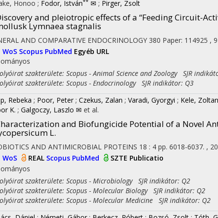
**
ake, Honoo
;
Fodor, István
✉
;
Pirger, Zsolt
iscovery and pleiotropic effects of a “Feeding Circuit-Ac
ollusk Lymnaea stagnalis
NERAL AND COMPARATIVE ENDOCRINOLOGY
380
Paper: 114925 , 9
I
WoS
Scopus
PubMed
Egyéb URL
dományos
yóirat szakterülete: Scopus - Animal Science and Zoology SJR indikát
yóirat szakterülete: Scopus - Endocrinology SJR indikátor: Q3
p, Rebeka
;
Poor, Peter
;
Czekus, Zalan
;
Varadi, Gyorgyi
;
Kele, Zolta
or K.
;
Galgoczy, Laszlo ✉
et al.
haracterization and Biofungicide Potential of a Novel A
ycopersicum L.
OBIOTICS AND ANTIMICROBIAL PROTEINS
18
:
4
pp. 6018-6037. , 20
I
WoS
REAL
Scopus
PubMed
SZTE Publicatio
dományos
yóirat szakterülete: Scopus - Microbiology SJR indikátor: Q2
yóirat szakterülete: Scopus - Molecular Biology SJR indikátor: Q2
yóirat szakterülete: Scopus - Molecular Medicine SJR indikátor: Q2
ács, Dániel
;
Németi, Gábor
;
Berkecz, Róbert
;
Bozsó, Zsolt
;
Tóth, G