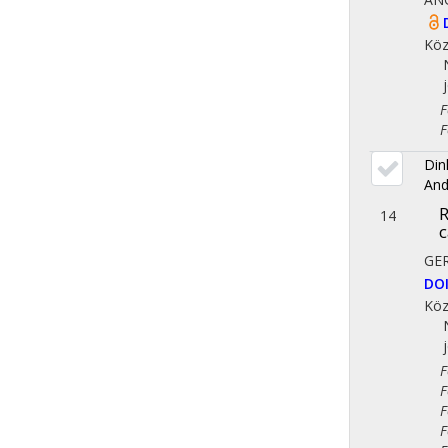
Köz
Fol
Fol
Din
And
R
14
GER
DO
Köz
Fol
Fol
Fol
Fol