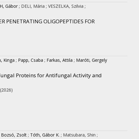
H, Gábor
;
DELI, Mária
;
VESZELKA, Szilvia
;
ER PENETRATING OLIGOPEPTIDES FOR
, Kinga
;
Papp, Csaba
;
Farkas, Attila
;
Maróti, Gergely
ungal Proteins for Antifungal Activity and
(2026)
;
Bozsó, Zsolt
;
Tóth, Gábor K.
;
Matsubara, Shin
;