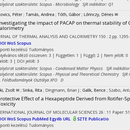
yóirat szakterülete: Scopus - Microbiology SJR indikátor: Q1
ovics, Péter
;
Tamás, Andrea
;
Tóth, Gábor
;
Lőrinczy, Dénes ✉
nvestigating the impact of PACAP on thermal stability of 
alorimetry
URNAL OF THERMAL ANALYSIS AND CALORIMETRY
150
:
2
pp. 1295-
DOI
WoS
Scopus
ponti kezelésű
Tudományos
Nyilvános idéző összesen: 3
| Független: 1 | Függő: 2 | Nem jelölt: 0 
jelölt: 3 | DOI jelölt: 3
yóirat szakterülete: Scopus - Condensed Matter Physics SJR indikátor
yóirat szakterülete: Scopus - Physical and Theoretical Chemistry SJR 
Földtudományok Osztálya XFO D
ki, Zsolt ✉
;
Sinka, Rita
;
Dingmann, Brian J
;
Galik, Bence
;
Szabo, Ant
rotective Effect of a Hexapeptide Derived from Rotifer-
oxicity
TERNATIONAL JOURNAL OF MOLECULAR SCIENCES
26
:
11
Paper: 51
DOI
WoS
Scopus
PubMed
Egyéb URL
SZTE Publicatio
ponti kezelésű
Tudományos