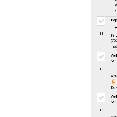
Fol
Fol
Fol
Pap
H
11
In:
(20
Tu
Wéb
Sch
T
12
AN
Köz
Wéb
Sch
T
13
AN