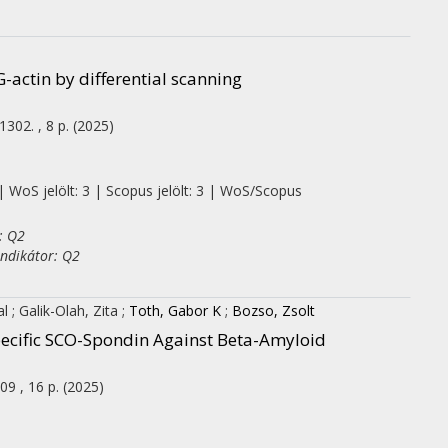
G-actin by differential scanning
1302. , 8 p.
(2025)
| WoS jelölt: 3 | Scopus jelölt: 3 | WoS/Scopus
: Q2
indikátor: Q2
al
;
Galik-Olah, Zita
;
Toth, Gabor K
;
Bozso, Zsolt
Specific SCO-Spondin Against Beta-Amyloid
09 , 16 p.
(2025)