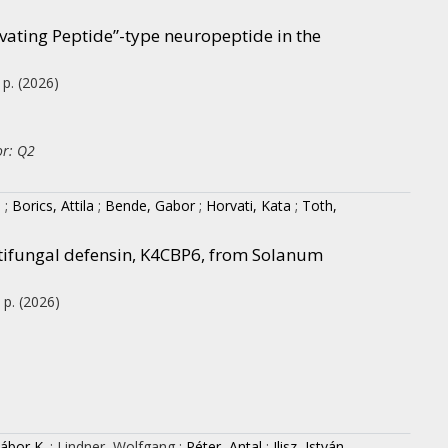
tivating Peptide”-type neuropeptide in the
 p.
(2026)
or: Q2
n
;
Borics, Attila
;
Bende, Gabor
;
Horvati, Kata
;
Toth,
ntifungal defensin, K4CBP6, from Solanum
 p.
(2026)
ábor K.
;
Lindner, Wolfgang
;
Péter, Antal
;
Ilisz, István