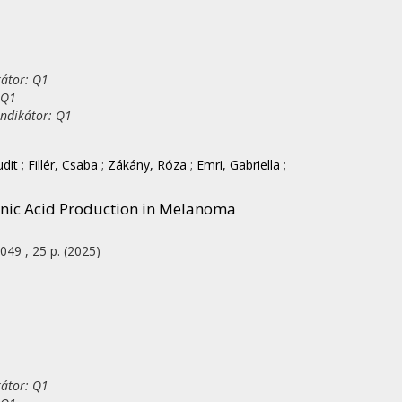
kátor: Q1
 Q1
indikátor: Q1
udit
;
Fillér, Csaba
;
Zákány, Róza
;
Emri, Gabriella
;
onic Acid Production in Melanoma
049 , 25 p.
(2025)
kátor: Q1