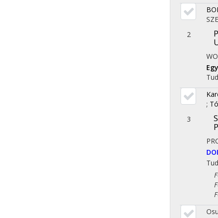
BO
SZE
2
WO
Egy
Tu
Kar
;
Tó
S
3
P
PR
DO
Tu
Fol
Fol
Fol
Osu