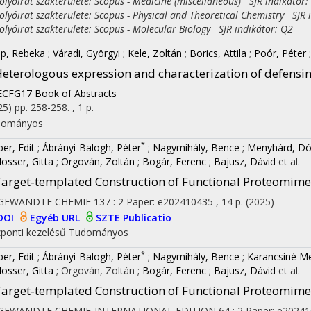
yóirat szakterülete: Scopus - Medicine (miscellaneous) SJR indikátor:
yóirat szakterülete: Scopus - Physical and Theoretical Chemistry SJR 
yóirat szakterülete: Scopus - Molecular Biology SJR indikátor: Q2
p, Rebeka
;
Váradi, Györgyi
;
Kele, Zoltán
;
Borics, Attila
;
Poór, Péter
eterologous expression and characterization of defens
ECFG17 Book of Abstracts
25)
pp. 258-258. , 1 p.
dományos
*
er, Edit
;
Ábrányi-Balogh, Péter
;
Nagymihály, Bence
;
Menyhárd, Dó
losser, Gitta
;
Orgován, Zoltán
;
Bogár, Ferenc
;
Bajusz, Dávid
et al.
arget‐templated Construction of Functional Proteomimet
GEWANDTE CHEMIE
137
:
2
Paper: e202410435 , 14 p.
(2025)
DOI
Egyéb URL
SZTE Publicatio
ponti kezelésű
Tudományos
*
er, Edit
;
Ábrányi-Balogh, Péter
;
Nagymihály, Bence
;
Karancsiné M
losser, Gitta
;
Orgován, Zoltán
;
Bogár, Ferenc
;
Bajusz, Dávid
et al.
arget‐templated Construction of Functional Proteomimet
GEWANDTE CHEMIE-INTERNATIONAL EDITION
64
:
2
Paper: e20241