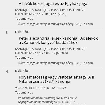
A hívők közös jogai és az Egyház jogai
KÁNONJOG: A KÁNONJOGI POSZTGRADUÁLIS INTÉZET
FOLYÓIRATA
28
pp. 7-18. , 12 p.
(2026)
Tudományos
Állam- és Jogtudományi Bizottság IXGJO ÁJB [1901-] A hazai
Erdő, Péter
3
Péter alexandriai érsek kánonjai. Adalékok
a „Kánonok könyve” kiadásához
KÁNONJOG: A KÁNONJOGI POSZTGRADUÁLIS INTÉZET
FOLYÓIRATA
27
pp. 77-88. , 12 p.
(2025)
Tudományos
Állam- és Jogtudományi Bizottság IXGJO ÁJB [1901-] A hazai
Erdő, Péter
4
Folyamatosság vagy változatlanság?
: A II.
Nikaiai zsinat (787) kánonjai
VIGILIA
90
:
5
pp. 407-418. , 12 p.
(2025)
Tudományos
Irodalomtudományi Bizottság I.NYIO Irod Biz A
Néprajztudományi Bizottság I.NYIO [1901-] A