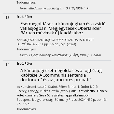
Tudományos
Történettudományi Bizottság II. FTO TTB [1901-] A
Erdő, Péter
13
Esetmegoldások a kánonjogban és a zsidó
vallásjogban
: Megjegyzések Oberlander
Báruch művének új kiadásához
KÁNONJOG: A KÁNONJOGI POSZTGRADUÁLIS INTÉZET
FOLYÓIRATA
26
:
1
pp. 67-72. , 6 p.
(2024)
Tudományos
Állam- és Jogtudományi Bizottság IXGJO ÁJB [1901-] A hazai
Erdő, Péter
14
A kánonjogi esetmegoldás és a joghézag
kitöltése
: A „communis sententia
doctorum” és az „auctores probati”
In: Komáromi, László; Szabó, Péter; Birher, Nándor Máté;
Cserey, György; Puskás, Attila (szerk.)
Munus et dilectio : Ünnepi
kötet Kuminetz Géza 65. születésnapja alkalmából
Budapest, Magyarország :
Pázmány Press
(2024)
450 p.
pp. 13-
27. , 15 p.
Tudományos