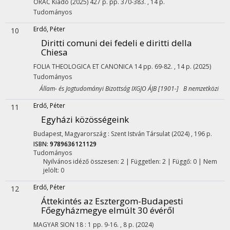
ORAC Kiadó
(2025)
427 p.
pp. 370-383. , 14 p.
Tudományos
Erdő, Péter
10
Diritti comuni dei fedeli e diritti della
Chiesa
FOLIA THEOLOGICA ET CANONICA
14
pp. 69-82. , 14 p.
(2025)
Tudományos
Állam- és Jogtudományi Bizottság IXGJO ÁJB [1901-] B nemzetközi
Erdő, Péter
11
Egyházi közösségeink
Budapest, Magyarország :
Szent István Társulat
(2024)
,
196 p.
ISBN:
9789636121129
Tudományos
Nyilvános idéző összesen: 2
| Független: 2 | Függő: 0 | Nem
jelölt: 0
Erdő, Péter
12
Áttekintés az Esztergom-Budapesti
Főegyházmegye elmúlt 30 évéről
MAGYAR SION
18
:
1
pp. 9-16. , 8 p.
(2024)