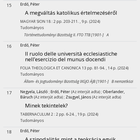
Erdő, Péter
15
A megváltás katolikus értelmezéséről
MAGYAR SION
18
:
2
pp. 203-211. , 9 p.
(2024)
Tudományos
Történettudományi Bizottság II. FTO TTB [1901-] A
Erdő, Péter
16
Il ruolo delle università ecclesiastiche
nell’esercizio del munus docendi
FOLIA THEOLOGICA ET CANONICA
13
pp. 81-94. , 14 p.
(2024)
Tudományos
Állam- és Jogtudományi Bizottság IXGJO ÁJB [1901-] B nemzetközi
Negyela, László
;
Erdő, Péter
(Az interjút adta)
;
Oberlander,
17
Báruch
(Az interjút adta)
;
Zsugyel, János
(Az interjút adta)
Minek tekintelek?
TABERNACULUM
2
:
2
pp. 6-24. , 19 p.
(2024)
Tudományos
Erdő, Péter
18
A szinodalitás mint a teokrácia egyik