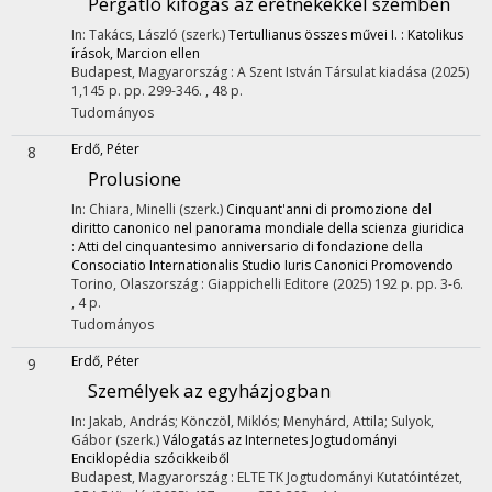
Pergátló kifogás az eretnekekkel szemben
In: Takács, László (szerk.)
Tertullianus összes művei I. : Katolikus
írások, Marcion ellen
Budapest, Magyarország :
A Szent István Társulat kiadása
(2025)
1,145 p.
pp. 299-346. , 48 p.
Tudományos
Erdő, Péter
8
Prolusione
In: Chiara, Minelli (szerk.)
Cinquant'anni di promozione del
diritto canonico nel panorama mondiale della scienza giuridica
: Atti del cinquantesimo anniversario di fondazione della
Consociatio Internationalis Studio Iuris Canonici Promovendo
Torino, Olaszország :
Giappichelli Editore
(2025)
192 p.
pp. 3-6.
, 4 p.
Tudományos
Erdő, Péter
9
Személyek az egyházjogban
In: Jakab, András; Könczöl, Miklós; Menyhárd, Attila; Sulyok,
Gábor (szerk.)
Válogatás az Internetes Jogtudományi
Enciklopédia szócikkeiből
Budapest, Magyarország :
ELTE TK Jogtudományi Kutatóintézet
,