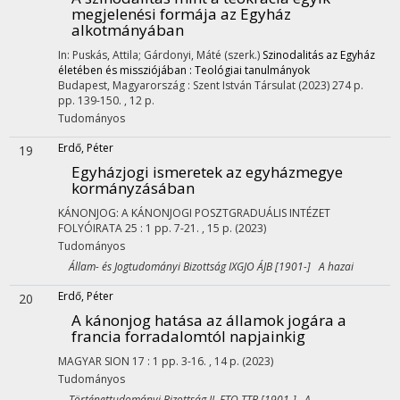
megjelenési formája az Egyház
alkotmányában
In: Puskás, Attila; Gárdonyi, Máté (szerk.)
Szinodalitás az Egyház
életében és missziójában : Teológiai tanulmányok
Budapest, Magyarország :
Szent István Társulat
(2023)
274 p.
pp. 139-150. , 12 p.
Tudományos
Erdő, Péter
19
Egyházjogi ismeretek az egyházmegye
kormányzásában
KÁNONJOG: A KÁNONJOGI POSZTGRADUÁLIS INTÉZET
FOLYÓIRATA
25
:
1
pp. 7-21. , 15 p.
(2023)
Tudományos
Állam- és Jogtudományi Bizottság IXGJO ÁJB [1901-] A hazai
Erdő, Péter
20
A kánonjog hatása az államok jogára a
francia forradalomtól napjainkig
MAGYAR SION
17
:
1
pp. 3-16. , 14 p.
(2023)
Tudományos
Történettudományi Bizottság II. FTO TTB [1901-] A