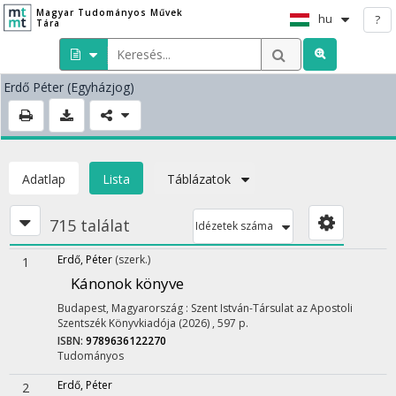
Magyar Tudományos Művek
hu
?
Tára
Erdő Péter
(Egyházjog)
Adatlap
Lista
Táblázatok
715 találat
Idézetek száma
Erdő, Péter
(szerk.)
1
Kánonok könyve
Budapest, Magyarország :
Szent István-Társulat az Apostoli
Szentszék Könyvkiadója
(2026)
,
597 p.
ISBN:
9789636122270
Tudományos
Erdő, Péter
2