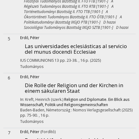
Filozófiai Tudományos Bizottság II. FTO FTB [1901-] A
Régészeti Tudományos Bizottság II. FTO RTB [1901-] A
Történettudományi Bizottság II. FTO TTB [1901-] A
Ókortörténeti Tudományos Bizottság II. FTO ÓTB [1901-] A
Politikatudományi Bizottság IXGJO PTB [1901-] D hazai
Szociológiai Tudományos Bizottság IXGJO SZTB [1901-] D hazai
Erdő, Péter
5
Las universidades eclesiásticas al servicio
del munus docendi Ecclesiae
IUS COMMUNIONIS
13
pp. 23-38. , 16 p.
(2025)
Tudományos
Erdő, Péter
6
Die Rolle der Religion und der Kirchen in
einem säkularen Staat
In: Kreft, Heinrich (szerk.)
Religion und Diplomatie. Ein Blick aus
Wissenschaft, Politik und Religionsgemeinschaften
Baden-Baden, Németország :
Nomos Verlagsgesellschaft
(2025)
pp. 75-90. , 16 p.
Tudományos
Erdő, Péter
(Fordító)
7