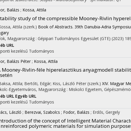
or, Balázs
;
Kossa, Attila
tability study of the compressible Mooney-Rivlin hypere
Kossa, Attila (szerk.)
Book of Abstracts. 39th Danubia-Adria Symposi
gary
fok, Magyarország :
Gépipari Tudományos Egyesület (GTE)
(2023)
189
éb URL
ponti kezelésű
Tudományos
or, Balázs Péter
;
Kossa, Attila
 Mooney-Rivlin-féle hiperelasztikus anyagmodell stabilit
setén
 Baksa, Attila; Bertóti, Edgár; Kiss, László Péter (szerk.)
XIV. Magyar Me
kolc-Egyetemváros, Magyarország :
Miskolci Egyetem, Gépészmérnöki
yéb URL
Egyéb URL
on
ponti kezelésű
Tudományos
ács, László
;
Berezvai, Szabolcs
;
Fodor, Balázs
;
Erdős, Gergely
ntroduction of the concept of Intelligent Material Charac
nreinforced polymeric materials for simulation purpose