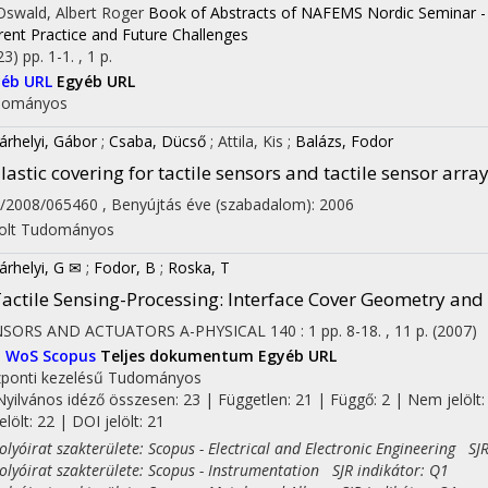
 Oswald, Albert Roger
Book of Abstracts of NAFEMS Nordic Seminar - M
rent Practice and Future Challenges
23)
pp. 1-1. , 1 p.
yéb URL
Egyéb URL
dományos
árhelyi, Gábor
;
Csaba, Dücső
;
Attila, Kis
;
Balázs, Fodor
lastic covering for tactile sensors and tactile sensor arra
/2008/065460
,
Benyújtás éve (szabadalom): 2006
olt
Tudományos
árhelyi, G ✉
;
Fodor, B
;
Roska, T
actile Sensing-Processing: Interface Cover Geometry and 
NSORS AND ACTUATORS A-PHYSICAL
140
:
1
pp. 8-18. , 11 p.
(2007)
I
WoS
Scopus
Teljes dokumentum
Egyéb URL
ponti kezelésű
Tudományos
Nyilvános idéző összesen: 23
| Független: 21 | Függő: 2 | Nem jelölt:
jelölt: 22 | DOI jelölt: 21
yóirat szakterülete: Scopus - Electrical and Electronic Engineering SJR
yóirat szakterülete: Scopus - Instrumentation SJR indikátor: Q1