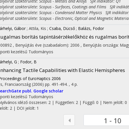
yóirat szakterülete: Scopus - Metals and Alloys SJR indikátor: Q1
yóirat szakterülete: Scopus - Surfaces, Coatings and Films SJR indiká
yóirat szakterülete: Scopus - Condensed Matter Physics SJR indikátor
yóirat szakterülete: Scopus - Electronic, Optical and Magnetic Materia
árhelyi, Gábor
;
Attila, Kis
;
Csaba, Dücső
;
Balázs, Fodor
ugalmas borítás tapintásérzékelőkhöz és rugalmas borítá
600892
,
Benyújtás éve (szabadalom): 2006
,
Benyújtás országa: Mag
ponti kezelésű
Tudományos
árhelyi, G
;
Fodor, B
nhancing Tactile Capabilities with Elastic Hemispheres
Proceedings of EuroHaptics 2006
is, Franciaország
(2006)
pp. 491-494. , 4 p.
earchGate publ.
Google scholar
ponti kezelésű
Tudományos
Nyilvános idéző összesen: 2
| Független: 2 | Függő: 0 | Nem jelölt: 0 
jelölt: 2 | DOI jelölt: 1
1 - 10