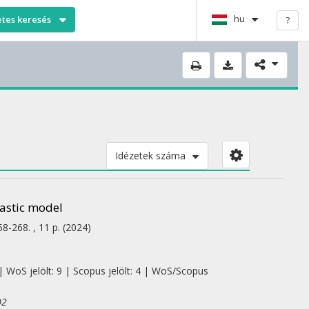
hu
etes keresés
?
Idézetek száma
lastic model
58-268. , 11 p.
(2024)
| WoS jelölt: 9 | Scopus jelölt: 4 | WoS/Scopus
Q2