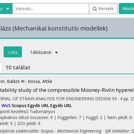
ny
Keresés
Részl
lázs
(Mechanikai konstitutív modellek)
Lista
Táblázatok
10 találat
or, Balázs ✉
;
Kossa, Attila
tability study of the compressible Mooney-Rivlin hypere
URNAL OF STRAIN ANALYSIS FOR ENGINEERING DESIGN
59
:
4
pp. 2
I
WoS
Scopus
Egyéb URL
Egyéb URL
ponti kezelésű
Tudományos
Nyilvános idéző összesen: 9
| Független: 7 | Függő: 2 | Nem jelölt: 0 
jelölt: 9 | DOI jelölt: 9
yóirat szakterülete: Scopus - Mechanical Engineering SJR indikátor: 