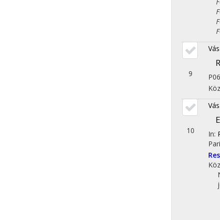
Fol
Fol
Fol
Fol
Vás
R
9
P0
Köz
Vás
E
10
In:
Par
Res
Köz