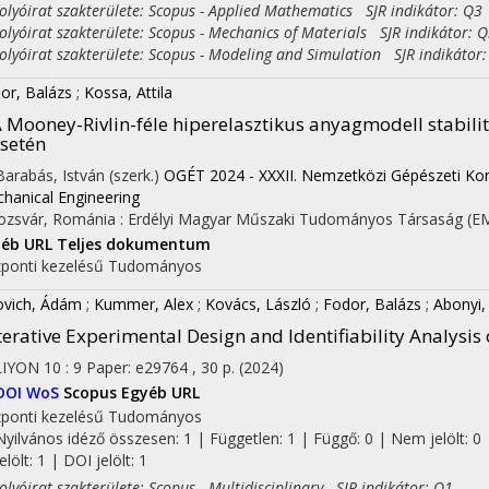
yóirat szakterülete: Scopus - Applied Mathematics SJR indikátor: Q3
yóirat szakterülete: Scopus - Mechanics of Materials SJR indikátor: 
yóirat szakterülete: Scopus - Modeling and Simulation SJR indikátor
or, Balázs
;
Kossa, Attila
 Mooney-Rivlin-féle hiperelasztikus anyagmodell stabilit
setén
 Barabás, István (szerk.)
OGÉT 2024 - XXXII. Nemzetközi Gépészeti Kon
hanical Engineering
ozsvár, Románia :
Erdélyi Magyar Műszaki Tudományos Társaság (E
yéb URL
Teljes dokumentum
ponti kezelésű
Tudományos
ovich, Ádám
;
Kummer, Alex
;
Kovács, László
;
Fodor, Balázs
;
Abonyi,
terative Experimental Design and Identifiability Analysi
LIYON
10
:
9
Paper: e29764 , 30 p.
(2024)
DOI
WoS
Scopus
Egyéb URL
ponti kezelésű
Tudományos
Nyilvános idéző összesen: 1
| Független: 1 | Függő: 0 | Nem jelölt: 0 
jelölt: 1 | DOI jelölt: 1
yóirat szakterülete: Scopus - Multidisciplinary SJR indikátor: Q1