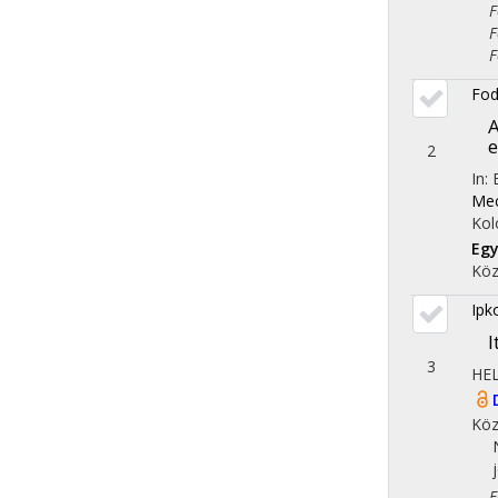
Fol
Fol
Fol
Fod
A
e
2
In:
Mec
Kol
Eg
Köz
Ipk
I
3
HE
Köz
Fol