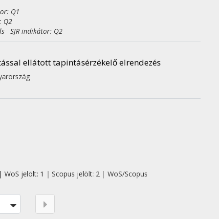
tor: Q1
: Q2
ls SJR indikátor: Q2
ssal ellátott tapintásérzékelő elrendezés
yarország
| WoS jelölt: 1 | Scopus jelölt: 2 | WoS/Scopus