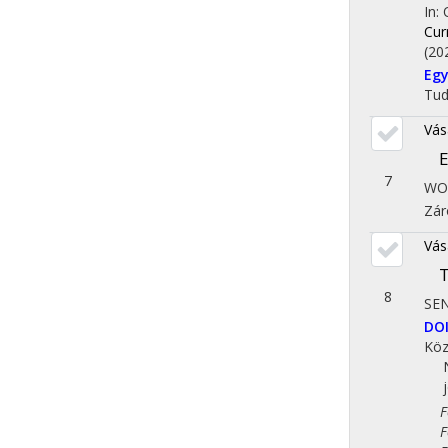
In:
Cur
(20
Eg
Tu
Vás
E
7
WO
Zár
Vás
T
8
SE
DO
Köz
Fol
Fol