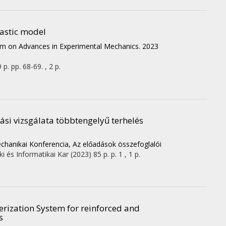
lastic model
um on Advances in Experimental Mechanics. 2023
 p.
pp. 68-69. , 2 p.
ási vizsgálata többtengelyű terhelés
chanikai Konferencia, Az előadások összefoglalói
 és Informatikai Kar
(2023)
85 p.
p. 1 , 1 p.
terization System for reinforced and
s