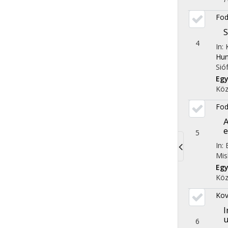
Fod
S
4
In: 
Hun
Sió
Egy
Köz
Fod
A
e
5
In:
Mis
Toggle
Eg
navigati
Köz
Kov
I
u
6