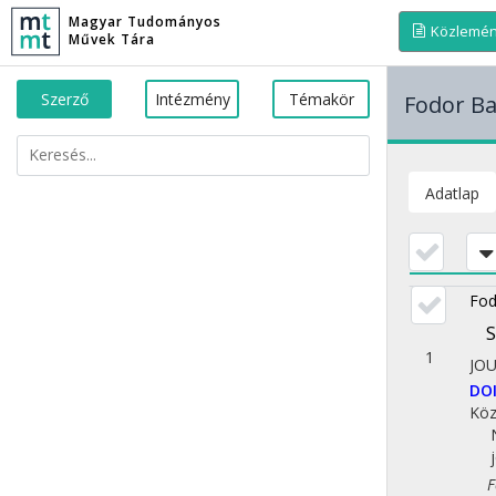
Magyar Tudományos
Közlemé
Művek Tára
Szerző
Intézmény
Témakör
Fodor Ba
Adatlap
Fod
S
1
JO
DO
Köz
Fol