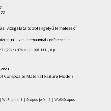
Q3
: Q3
ási vizsgálata többtengelyű terhelések
ferencia : 32nd International Conference on
MT)
(2024)
476 p.
pp. 106-111. , 6 p.
 János
s of Composite Material Failure Models
| WoS jelölt: 1 | Scopus jelölt: 1 | WoS/Scopus