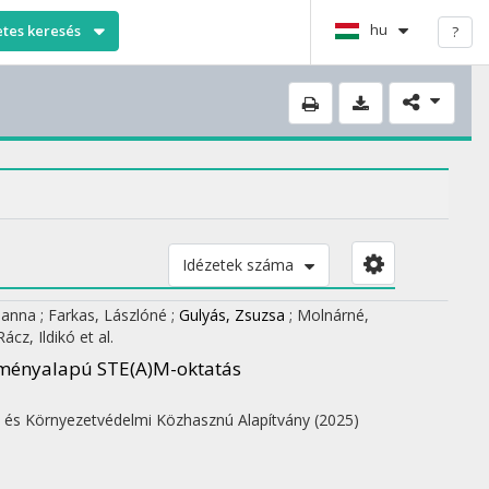
hu
etes keresés
?
Idézetek száma
zsanna
;
Farkas, Lászlóné
;
Gulyás, Zsuzsa
;
Molnárné,
Rácz, Ildikó
et al.
lményalapú STE(A)M-oktatás
 és Környezetvédelmi Közhasznú Alapítvány
(2025)