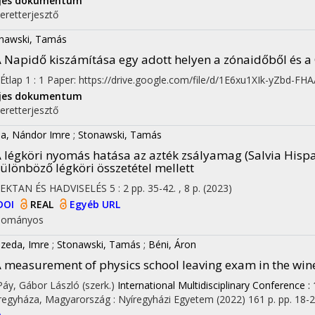
ljes dokumentum
eretterjesztő
nawski, Tamás
 Napidő kiszámítása egy adott helyen a zónaidőből és 
Étlap
1
:
1
Paper: https://drive.google.com/file/d/1E6xu1XIk-yZbd-F
ljes dokumentum
eretterjesztő
a, Nándor Imre
;
Stonawski, Tamás
 légköri nyomás hatása az azték zsályamag (Salvia Hispa
ülönböző légköri összetétel mellett
EKTAN ÉS HADVISELÉS
5
:
2
pp. 35-42. , 8 p.
(2023)
DOI
REAL
Egyéb URL
dományos
zeda, Imre
;
Stonawski, Tamás
;
Béni, Áron
 measurement of physics school leaving exam in the wine
 Páy, Gábor László (szerk.)
International Multidisciplinary Conference : 
regyháza, Magyarország :
Nyíregyházi Egyetem
(2022)
161 p.
pp. 18-22