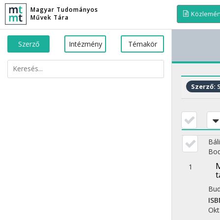
Magyar Tudományos
Közlemé
Művek Tára
Szerző
Intézmény
Témakör
Szerző:
S
Bál
Bod
M
1
Bud
ISB
Okt