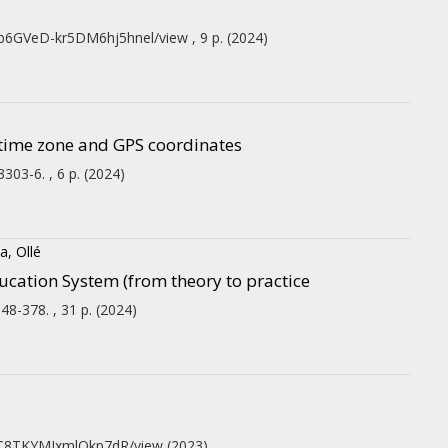
Xb6GVeD-kr5DM6hj5hnel/view , 9 p.
(2024)
e time zone and GPS coordinates
3303-6. , 6 p.
(2024)
a, Ollé
ation System (from theory to practice
348-378. , 31 p.
(2024)
3XbC8TKYMIxmlOkp7dR/view
(2023)