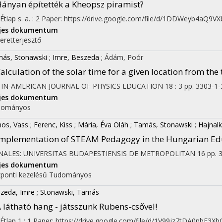
ányan építették a Kheopsz piramist?
Étlap
s. a.
:
2
Paper: https://drive.google.com/file/d/1DDWeyb4aQ9V
ljes dokumentum
eretterjesztő
ás, Stonawski
;
Imre, Beszeda
;
Ádám, Poór
alculation of the solar time for a given location from th
TIN-AMERICAN JOURNAL OF PHYSICS EDUCATION
18
:
3
pp. 3303-1-
ljes dokumentum
dományos
mos, Vass
;
Ferenc, Kiss
;
Mária, Éva Oláh
;
Tamás, Stonawski
;
Hajnalk
mplementation of STEAM Pedagogy in the Hungarian Educ
NALES: UNIVERSITAS BUDAPESTIENSIS DE METROPOLITAN
16
pp. 
ljes dokumentum
ponti kezelésű
Tudományos
zeda, Imre
;
Stonawski, Tamás
 látható hang - játsszunk Rubens-csővel!
Étlap
1
:
1
Paper: https://drive.google.com/file/d/1V99jz7tDA0nbE