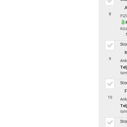
A
8
FIZ
Köz
Sto
K
9
Ank
Te
Ism
Sto
F
10
Ank
Te
Ism
Sto