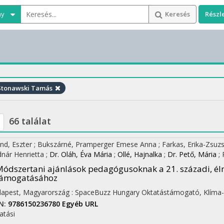
ny
Keresés
Részl
tonawski Tamás
66 találat
ind, Eszter
;
Bukszárné, Pramperger Emese Anna
;
Farkas, Erika-Zsu
nár Henrietta
;
Dr. Oláh, Éva Mária
;
Ollé, Hajnalka
;
Dr. Pető, Mária
;
ódszertani ajánlások pedagógusoknak a 21. századi, é
támogatásához
apest, Magyarország :
SpaceBuzz Hungary Oktatástámogató, Klíma-
N:
9786150236780
Egyéb URL
atási