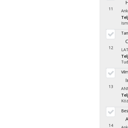
H
11
Ank
Te
Ism
Tam
C
12
LA
Te
Tu
Vil
I
13
AN
Te
Köz
Bes
A
14
Ank