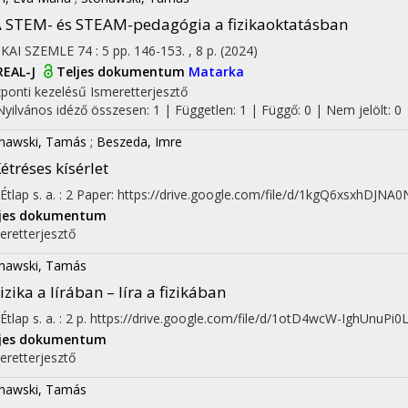
 STEM- és STEAM-pedagógia a fizikaoktatásban
IKAI SZEMLE
74
:
5
pp. 146-153. , 8 p.
(2024)
REAL-J
Teljes dokumentum
Matarka
ponti kezelésű
Ismeretterjesztő
Nyilvános idéző összesen: 1
| Független: 1 | Függő: 0 | Nem jelölt: 0
nawski, Tamás
;
Beszeda, Imre
étréses kísérlet
Étlap
s. a.
:
2
Paper: https://drive.google.com/file/d/1kgQ6xsxhDJN
ljes dokumentum
eretterjesztő
nawski, Tamás
izika a lírában – líra a fizikában
Étlap
s. a.
:
2
p. https://drive.google.com/file/d/1otD4wcW-IghUnuPi0
ljes dokumentum
eretterjesztő
nawski, Tamás