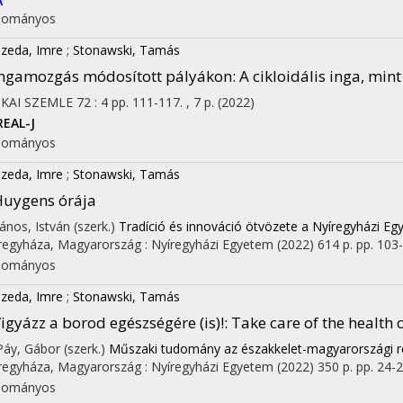
A
dományos
zeda, Imre
;
Stonawski, Tamás
ngamozgás módosított pályákon
: A cikloidális inga, min
IKAI SZEMLE
72
:
4
pp. 111-117. , 7 p.
(2022)
REAL-J
dományos
zeda, Imre
;
Stonawski, Tamás
uygens órája
János, István (szerk.)
Tradíció és innováció ötvözete a Nyíregyházi E
regyháza, Magyarország :
Nyíregyházi Egyetem
(2022)
614 p.
pp. 103-
dományos
zeda, Imre
;
Stonawski, Tamás
igyázz a borod egészségére (is)!: Take care of the health 
 Páy, Gábor (szerk.)
Műszaki tudomány az északkelet-magyarországi r
regyháza, Magyarország :
Nyíregyházi Egyetem
(2022)
350 p.
pp. 24-29
dományos