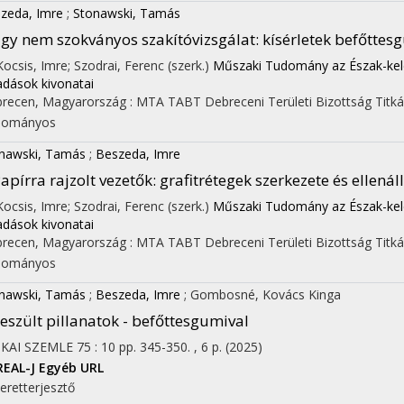
zeda, Imre
;
Stonawski, Tamás
gy nem szokványos szakítóvizsgálat: kísérletek befőttes
 Kocsis, Imre; Szodrai, Ferenc (szerk.)
Műszaki Tudomány az Észak-kele
adások kivonatai
recen, Magyarország :
MTA TABT Debreceni Területi Bizottság Titk
dományos
nawski, Tamás
;
Beszeda, Imre
apírra rajzolt vezetők: grafitrétegek szerkezete és ellenál
 Kocsis, Imre; Szodrai, Ferenc (szerk.)
Műszaki Tudomány az Észak-kele
adások kivonatai
recen, Magyarország :
MTA TABT Debreceni Területi Bizottság Titk
dományos
nawski, Tamás
;
Beszeda, Imre
;
Gombosné, Kovács Kinga
eszült pillanatok - befőttesgumival
IKAI SZEMLE
75
:
10
pp. 345-350. , 6 p.
(2025)
REAL-J
Egyéb URL
eretterjesztő