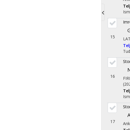
Te
Ism
Toggle
Imr
navigati
G
15
LA
Te
Tu
Sto
N
16
FI
(20
Te
Ism
Sto
A
17
Ank