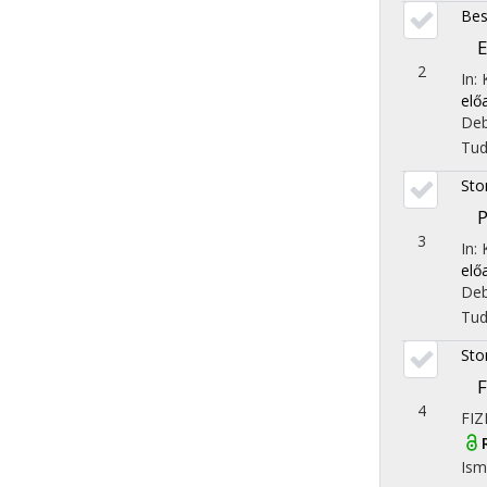
Bes
E
2
In:
elő
Deb
Tu
Sto
P
3
In:
elő
Deb
Tu
Sto
F
4
FIZ
Ism