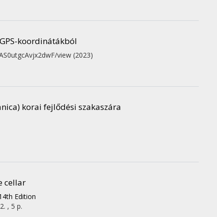
a GPS-koordinátákból
HAAS0utgcAvjx2dwF/view
(2023)
nica) korai fejlődési szakaszára
 cellar
14th Edition
. , 5 p.