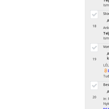
Te
Ism
Sto
A
18
Ank
Te
Ism
Von
A
k
19
LÉL
Tu
Bes
A
20
In:
Nyí