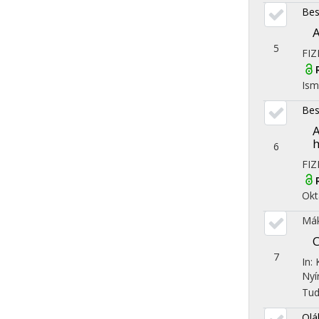
Bes
A
5
FIZ
Ism
Bes
A
h
6
FIZ
Okt
Mák
C
7
In:
Nyí
Tu
Olá