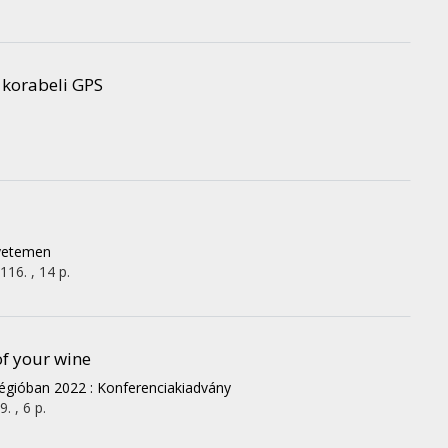
t korabeli GPS
gyetemen
116. , 14 p.
of your wine
égióban 2022 : Konferenciakiadvány
. , 6 p.