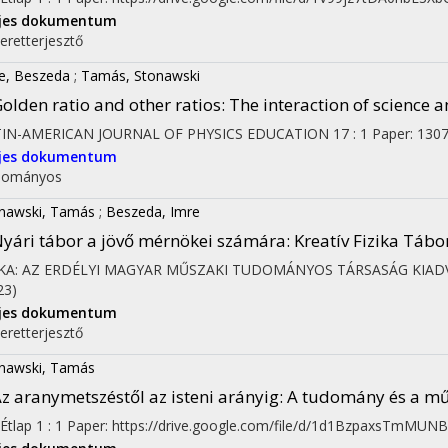
ljes dokumentum
eretterjesztő
e, Beszeda
;
Tamás, Stonawski
on
olden ratio and other ratios
: The interaction of science a
TIN-AMERICAN JOURNAL OF PHYSICS EDUCATION
17
:
1
Paper: 1307
ljes dokumentum
dományos
nawski, Tamás
;
Beszeda, Imre
yári tábor a jövő mérnökei számára
: Kreatív Fizika Tábo
RKA: AZ ERDÉLYI MAGYAR MŰSZAKI TUDOMÁNYOS TÁRSASÁG KIAD
23)
ljes dokumentum
eretterjesztő
nawski, Tamás
z aranymetszéstől az isteni arányig
: A tudomány és a mű
Étlap
1
:
1
Paper: https://drive.google.com/file/d/1d1BzpaxsTmMUNB