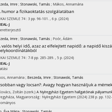
zeda, Imre
;
Stonawski, Tamás
;
Mákos, Annamária
 humor a fizikaoktatás szolgálatában
IKAI SZEMLE
74
:
3
pp. 96-101. , 6 p.
(2024)
REAL-J
eretterjesztő
zeda, Imre
;
Stonawski, Tamás
;
Poór, Ádám
 valós helyi idő, azaz az elfelejtett napidő
: a napidő kisz
elykoordinátákból
IKAI SZEMLE
74
:
7-8
pp. 285-289. , 5 p.
(2024)
REAL-J
atási
os, Annamária
;
Beszeda, Imre
;
Stonawski, Tamás
sobban vagy locsan?
: Avagy hogyan használjuk a mémeke
 Kovács, Zoltán (szerk.)
A Nyíregyházi Egyetem hallgatóinak pályamun
regyháza, Magyarország :
Nyíregyházi Egyetem
(2024)
238 p.
pp. 132-
dományos
h, Éva Mária
;
Stonawski, Tamás