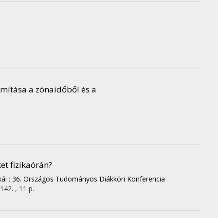
ámítása a zónaidőből és a
t fizikaórán?
kái : 36. Országos Tudományos Diákköri Konferencia
142. , 11 p.