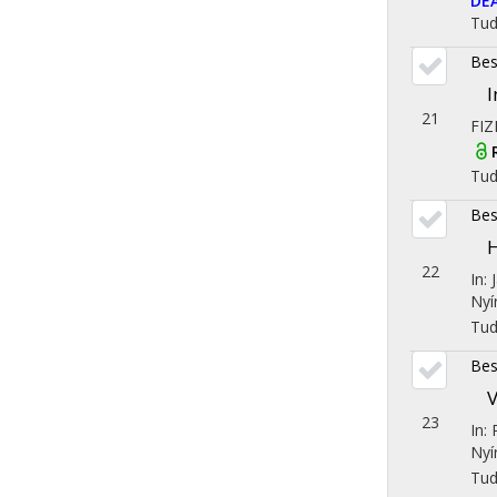
DE
Tu
Bes
I
21
FIZ
Tu
Bes
H
22
In: 
Nyí
Tu
Bes
V
23
In:
Nyí
Tu