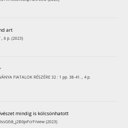
nd art
 , 6 p.
(2023)
r
VÁNYA FIATALOK RÉSZÉRE
32
:
1
pp. 38-41. , 4 p.
vészet mindig is kölcsönhatott
IssGEdi_j2B0piFcrF/view
(2023)