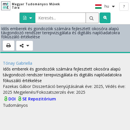
Magyar Tudományos Művek
hu
?
Tára
Idős emberek és gondozóik számára fejlesztett okosóra alapú
távgondozó rendszer terepvizsgálata és digitális naplóadatokra
fókuszáló értékelése
Tónay Gabriella
Idős emberek és gondozóik számára fejlesztett okosóra alapú
távgondozó rendszer terepvizsgálata és digitális naplóadatokra
fókuszáló értékelése
Fazekas Gábor
Disszertáció benyújtásának éve: 2025,
Védés éve:
2025
Megjelenés/Fokozatszerzés éve: 2025
DOI
SE Repozitórium
Tudományos