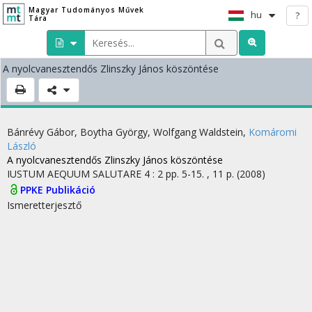
Magyar Tudományos Művek
hu
?
Tára
A nyolcvanesztendős Zlinszky János köszöntése
Bánrévy Gábor
,
Boytha György
,
Wolfgang Waldstein
,
Komáromi
László
A nyolcvanesztendős Zlinszky János köszöntése
IUSTUM AEQUUM SALUTARE
4
:
2
pp. 5-15. , 11 p.
(2008)
PPKE Publikáció
Ismeretterjesztő