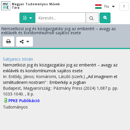
Magyar Tudományos Művek
hu
?
Tára
Nemzetközi jog és közigazgatási jog az emberért – avagy az
exklávék és kondomíniumok sajátos esete
Sabjanics István
Nemzetközi jog és közigazgatási jog az emberért – avagy az
exklávék és kondomíniumok sajátos esete
In: Erdődy, János; Komáromi, László (szerk.)
„Ad imaginem et
similitudinem nostram” : Emberkép a jogban
Budapest, Magyarország :
Pázmány Press
(2024)
1,087 p.
pp.
1033-1040. , 8 p.
PPKE Publikáció
Tudományos