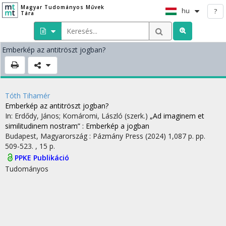
Magyar Tudományos Művek
hu
?
Tára
Emberkép az antitröszt jogban?
Tóth Tihamér
Emberkép az antitröszt jogban?
In: Erdődy, János; Komáromi, László (szerk.)
„Ad imaginem et
similitudinem nostram” : Emberkép a jogban
Budapest, Magyarország :
Pázmány Press
(2024)
1,087 p.
pp.
509-523. , 15 p.
PPKE Publikáció
Tudományos