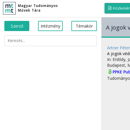
Magyar Tudományos
Közlemé
Művek Tára
Szerző
Intézmény
Témakör
A jogok 
Artner Péter
A jogok véd
In: Erdődy, 
Budapest, 
PPKE Pub
Tudományo