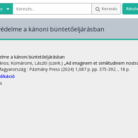
ny
Keresés
Részl
védelme a kánoni büntetőeljárásban
elme a kánoni büntetőeljárásban
János; Komáromi, László (szerk.)
„Ad imaginem et similitudinem nost
Magyarország :
Pázmány Press
(2024)
1,087 p.
pp. 375-392. , 18 p.
likáció
s