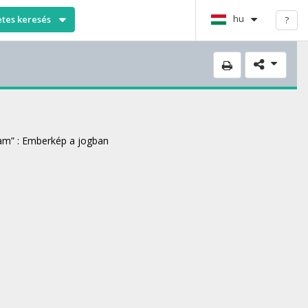
hu
etes keresés
?
ram” : Emberkép a jogban