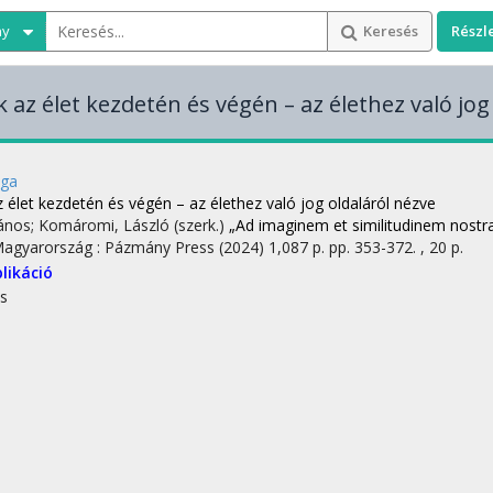
ny
Keresés
Részl
 az élet kezdetén és végén – az élethez való jog
nga
 élet kezdetén és végén – az élethez való jog oldaláról nézve
János; Komáromi, László (szerk.)
„Ad imaginem et similitudinem nost
Magyarország :
Pázmány Press
(2024)
1,087 p.
pp. 353-372. , 20 p.
likáció
s