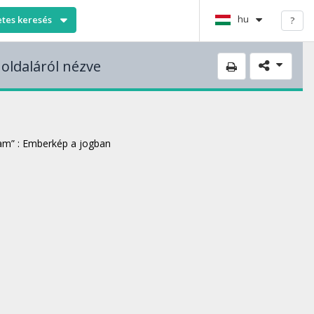
hu
etes keresés
?
 oldaláról nézve
ram” : Emberkép a jogban