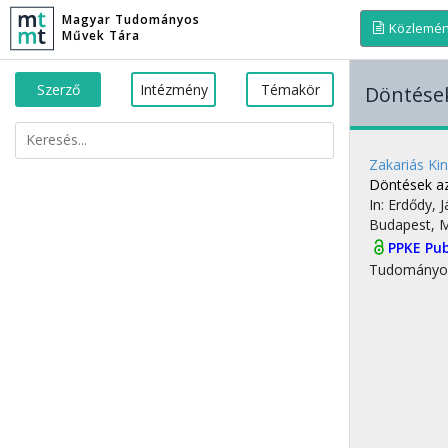
Magyar Tudományos
Közlemé
Művek Tára
Szerző
Intézmény
Témakör
Döntések
Zakariás Ki
Döntések az
In: Erdődy, 
Budapest, 
PPKE Pub
Tudományo