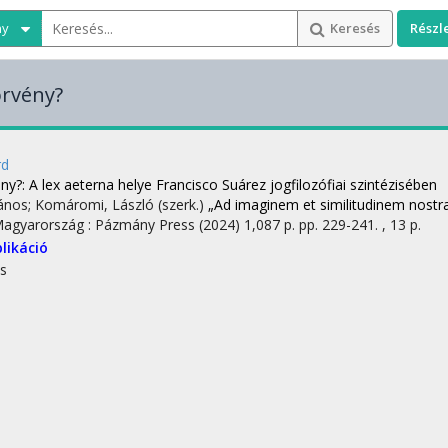
ny
Keresés
Részl
örvény?
rd
ény?
: A lex aeterna helye Francisco Suárez jogfilozófiai szintézisében
János; Komáromi, László (szerk.)
„Ad imaginem et similitudinem nost
Magyarország :
Pázmány Press
(2024)
1,087 p.
pp. 229-241. , 13 p.
likáció
s