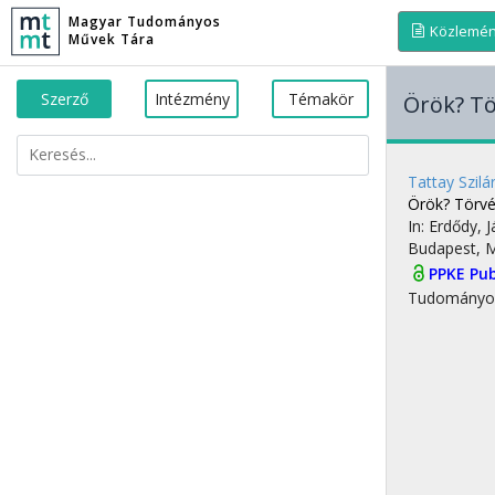
Magyar Tudományos
Közlemé
Művek Tára
Szerző
Intézmény
Témakör
Örök? T
Tattay Szilá
Örök? Törv
In: Erdődy, 
Budapest, 
PPKE Pub
Tudományo