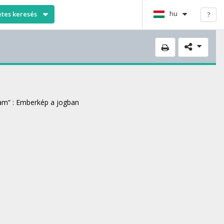
hu
etes keresés
?
ram” : Emberkép a jogban