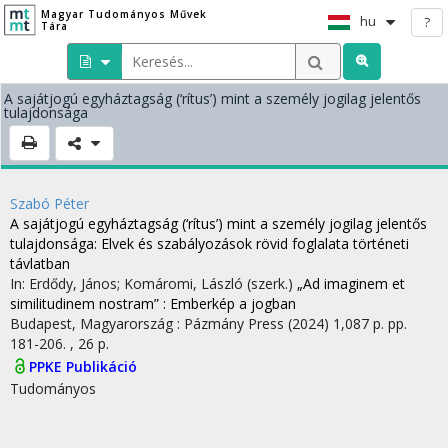
Magyar Tudományos Művek
hu
?
Tára
A sajátjogú egyháztagság (‘rítus’) mint a személy jogilag jelentős
tulajdonsága
Szabó Péter
A sajátjogú egyháztagság (‘rítus’) mint a személy jogilag jelentős
tulajdonsága
: Elvek és szabályozások rövid foglalata történeti
távlatban
In: Erdődy, János; Komáromi, László (szerk.)
„Ad imaginem et
similitudinem nostram” : Emberkép a jogban
Budapest, Magyarország :
Pázmány Press
(2024)
1,087 p.
pp.
181-206. , 26 p.
PPKE Publikáció
Tudományos