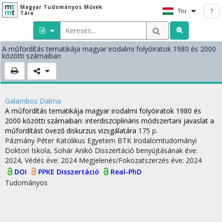
Magyar Tudományos Művek
hu
?
Tára
A műfordítás tematikája magyar irodalmi folyóiratok 1980 és 2000
közötti számaiban
Galambos Dalma
A műfordítás tematikája magyar irodalmi folyóiratok 1980 és
2000 közötti számaiban
: interdiszciplináris módszertani javaslat a
műfordítást övező diskurzus vizsgálatára
175 p.
Pázmány Péter Katolikus Egyetem BTK Irodalomtudományi
Doktori Iskola,
Sohár Anikó
Disszertáció benyújtásának éve:
2024,
Védés éve: 2024
Megjelenés/Fokozatszerzés éve: 2024
DOI
PPKE Disszertáció
Real-PhD
Tudományos