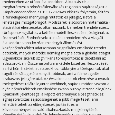
medencében az utóbbi évtizedekben. A kutatás célja:
meghatározni a hőmérsékletváltozás regionális sajátosságait a
Kárpát-medencében az 1981–2020-as időszak folyamán, feltárni
a felmelegedés mennyiségi mutatóit és jellegét, illetve a
lehetséges mozgatórugóit. Módszerek: elsősorban matematikai-
statisztikai elemzéseket alkalmaztunk, kiemelten trendelemzést,
töréspontvizsgálatot, a kétféle modell illeszkedése jóságának az
összevetését. Eredmények: a lineáris trendelemzés a vizsgált
évtizedekre vonatkozóan mindegyik állomás évi
középhőmérsékleti adatsorában szignifikáns emelkedő trendet
detektált, melyek mértéke némileg meghaladta a globális átlagot.
Ugyanakkor sikerült szignifikáns töréspontokat is detektálni az
adatsorokban. Összehasonlítva a kétféle közelítés illeszkedését
az évi hőmérsékleti adatsorokhoz, többnyire a töréspontok által
tagolt részátlagoké bizonyult jobbnak, ami a felmelegedés
szakaszos jellegére utal. Az évszakos adatok elemzése a nyarak
melegedését találta legintenzívebbnek, sajátos módon viszont a
nyári hőmérsékletek emelkedése inkább bizonyult trendjellegűnek.
Gyakorlati jelentősége: a kapott eredmények elősegíthetik az
éghajlatváltozás sajátosságainak a jobb megértését, ami
lehetővé teheti az előrejelzések javítását és a
következményekhez való alkalmazkodás megkönnyítését.
Következtetések: a globális felmelegedés regionális szinten