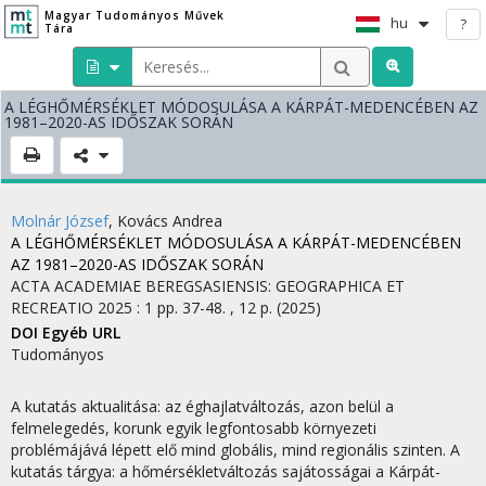
Magyar Tudományos Művek
hu
?
Tára
A LÉGHŐMÉRSÉKLET MÓDOSULÁSA A KÁRPÁT-MEDENCÉBEN AZ
1981–2020-AS IDŐSZAK SORÁN
Molnár József
,
Kovács Andrea
A LÉGHŐMÉRSÉKLET MÓDOSULÁSA A KÁRPÁT-MEDENCÉBEN
AZ 1981–2020-AS IDŐSZAK SORÁN
ACTA ACADEMIAE BEREGSASIENSIS: GEOGRAPHICA ET
RECREATIO
2025
:
1
pp. 37-48. , 12 p.
(2025)
DOI
Egyéb URL
Tudományos
A kutatás aktualitása: az éghajlatváltozás, azon belül a
felmelegedés, korunk egyik legfontosabb környezeti
problémájává lépett elő mind globális, mind regionális szinten. A
kutatás tárgya: a hőmérsékletváltozás sajátosságai a Kárpát-