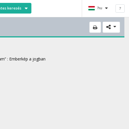
hu
etes keresés
?
ram” : Emberkép a jogban