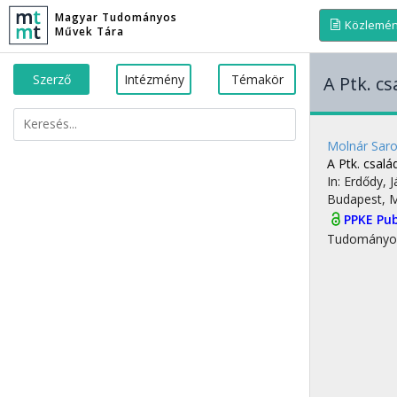
Magyar Tudományos
Közlemé
Művek Tára
Szerző
Intézmény
Témakör
A Ptk. c
Molnár Saro
A Ptk. csal
In: Erdődy, 
Budapest, 
PPKE Pub
Tudományo