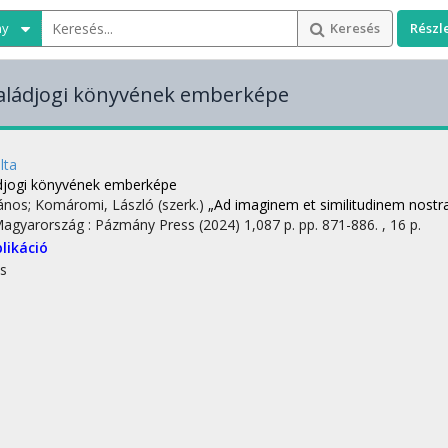
ny
Keresés
Részl
saládjogi könyvének emberképe
lta
ádjogi könyvének emberképe
János; Komáromi, László (szerk.)
„Ad imaginem et similitudinem nost
Magyarország :
Pázmány Press
(2024)
1,087 p.
pp. 871-886. , 16 p.
likáció
s