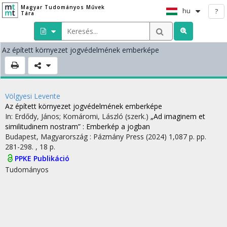
Magyar Tudományos Művek
hu
?
Tára
Az épített környezet jogvédelmének emberképe
Völgyesi Levente
Az épített környezet jogvédelmének emberképe
In: Erdődy, János; Komáromi, László (szerk.)
„Ad imaginem et
similitudinem nostram” : Emberkép a jogban
Budapest, Magyarország :
Pázmány Press
(2024)
1,087 p.
pp.
281-298. , 18 p.
PPKE Publikáció
Tudományos