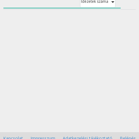
Idézetek száma
Kapcsolat
Impresszum
Adatkezelési tájékoztató
Belépés