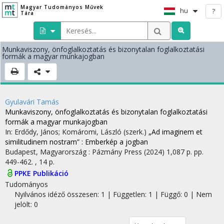
Magyar Tudományos Művek
hu
?
Tára
Munkaviszony, önfoglalkoztatás és bizonytalan foglalkoztatási
formák a magyar munkajogban
Gyulavári Tamás
Munkaviszony, önfoglalkoztatás és bizonytalan foglalkoztatási
formák a magyar munkajogban
In: Erdődy, János; Komáromi, László (szerk.)
„Ad imaginem et
similitudinem nostram” : Emberkép a jogban
Budapest, Magyarország :
Pázmány Press
(2024)
1,087 p.
pp.
449-462. , 14 p.
PPKE Publikáció
Tudományos
Nyilvános idéző összesen: 1
| Független: 1 | Függő: 0 | Nem
jelölt: 0