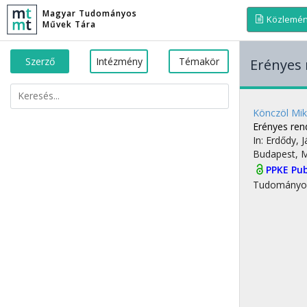
Magyar Tudományos
Közlemé
Művek Tára
Szerző
Intézmény
Témakör
Erényes 
Könczöl Mik
Erényes ren
In: Erdődy, 
Budapest, 
PPKE Pub
Tudományo