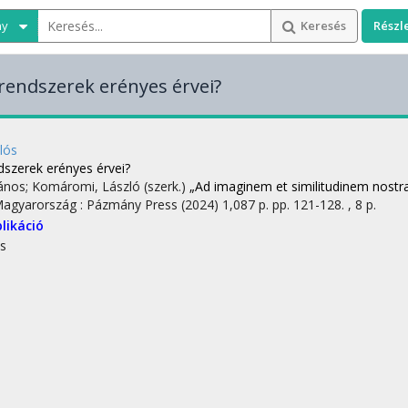
ny
Keresés
Részl
rendszerek erényes érvei?
lós
dszerek erényes érvei?
János; Komáromi, László (szerk.)
„Ad imaginem et similitudinem nost
Magyarország :
Pázmány Press
(2024)
1,087 p.
pp. 121-128. , 8 p.
likáció
s