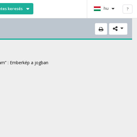
hu
etes keresés
?
ram” : Emberkép a jogban