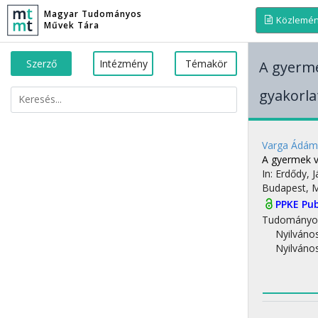
Magyar Tudományos
Közlemé
Művek Tára
Szerző
Intézmény
Témakör
A gyerme
gyakorl
Varga Ádám
A gyermek v
In: Erdődy, 
Budapest, 
PPKE Pub
Tudományo
Nyilváno
Nyilváno