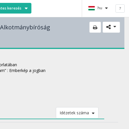
hu
etes keresés
?
 Alkotmánybíróság
orlatában
ram” : Emberkép a jogban
Idézetek száma