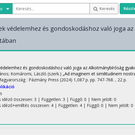
ny
Keresés
Részl
k védelemhez és gondoskodáshoz való joga az
atában
édelemhez és gondoskodáshoz való joga az Alkotmánybíróság gyak
János; Komáromi, László (szerk.)
„Ad imaginem et similitudinem nost
Magyarország :
Pázmány Press
(2024)
1,087 p.
pp. 747-768. , 22 p.
likáció
s
s idéző összesen: 3
| Független: 3 | Függő: 0 | Nem jelölt: 0
s idéző+említés összesen: 4
| Független: 4 | Függő: 0 | Nem jelölt: 0