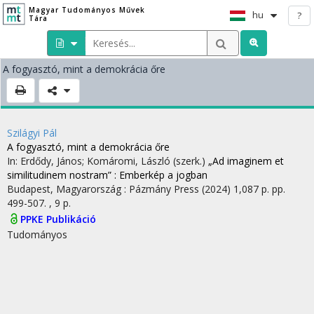
Magyar Tudományos Művek
hu
?
Tára
A fogyasztó, mint a demokrácia őre
Szilágyi Pál
A fogyasztó, mint a demokrácia őre
In: Erdődy, János; Komáromi, László (szerk.)
„Ad imaginem et
similitudinem nostram” : Emberkép a jogban
Budapest, Magyarország :
Pázmány Press
(2024)
1,087 p.
pp.
499-507. , 9 p.
PPKE Publikáció
Tudományos