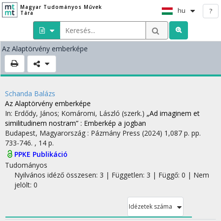
Magyar Tudományos Művek
hu
?
Tára
Az Alaptörvény emberképe
Schanda Balázs
Az Alaptörvény emberképe
In: Erdődy, János; Komáromi, László (szerk.)
„Ad imaginem et
similitudinem nostram” : Emberkép a jogban
Budapest, Magyarország :
Pázmány Press
(2024)
1,087 p.
pp.
733-746. , 14 p.
PPKE Publikáció
Tudományos
Nyilvános idéző összesen: 3
| Független: 3 | Függő: 0 | Nem
jelölt: 0
Idézetek száma