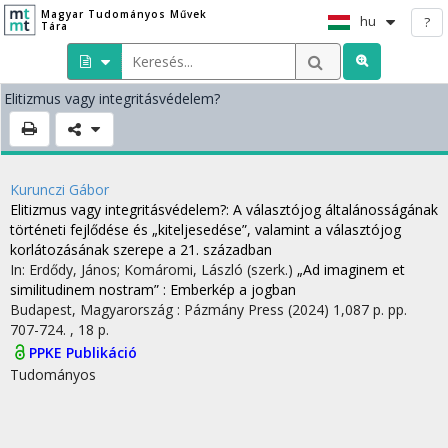
Magyar Tudományos Művek
hu
?
Tára
Elitizmus vagy integritásvédelem?
Kurunczi Gábor
Elitizmus vagy integritásvédelem?
: A választójog általánosságának
történeti fejlődése és „kiteljesedése”, valamint a választójog
korlátozásának szerepe a 21. században
In: Erdődy, János; Komáromi, László (szerk.)
„Ad imaginem et
similitudinem nostram” : Emberkép a jogban
Budapest, Magyarország :
Pázmány Press
(2024)
1,087 p.
pp.
707-724. , 18 p.
PPKE Publikáció
Tudományos