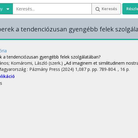
ny
Keresés
Részl
perek a tendenciózusan gyengébb felek szolgál
ória
ek a tendenciózusan gyengébb felek szolgálatában?
János; Komáromi, László (szerk.)
„Ad imaginem et similitudinem nost
Magyarország :
Pázmány Press
(2024)
1,087 p.
pp. 789-804. , 16 p.
likáció
s