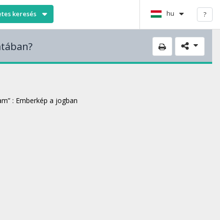
hu
etes keresés
?
atában?
ram” : Emberkép a jogban