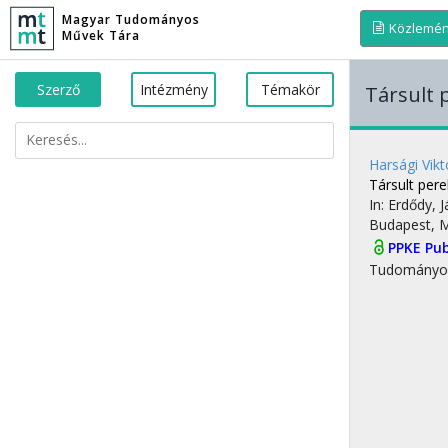
Magyar Tudományos
Közlemé
Művek Tára
Szerző
Intézmény
Témakör
Társult 
Harsági Vikt
Társult per
In: Erdődy, 
Budapest, 
PPKE Pub
Tudományo