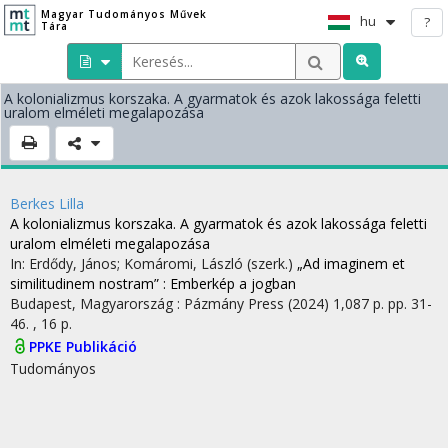
Magyar Tudományos Művek
hu
?
Tára
A kolonializmus korszaka. A gyarmatok és azok lakossága feletti
uralom elméleti megalapozása
Berkes Lilla
A kolonializmus korszaka. A gyarmatok és azok lakossága feletti
uralom elméleti megalapozása
In: Erdődy, János; Komáromi, László (szerk.)
„Ad imaginem et
similitudinem nostram” : Emberkép a jogban
Budapest, Magyarország :
Pázmány Press
(2024)
1,087 p.
pp. 31-
46. , 16 p.
PPKE Publikáció
Tudományos