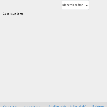
Idézetek száma
Ez a lista üres
Kapcsolat
Impresszum
Adatkezelési tájékoztató
Belépés