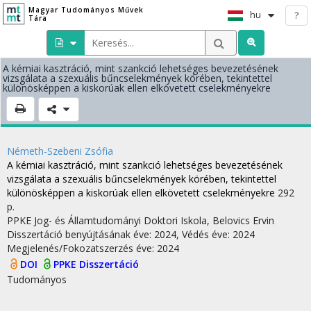
Magyar Tudományos Művek
hu
?
Tára
A kémiai kasztráció, mint szankció lehetséges bevezetésének
vizsgálata a szexuális bűncselekmények körében, tekintettel
különösképpen a kiskorúak ellen elkövetett cselekményekre
Németh-Szebeni Zsófia
A kémiai kasztráció, mint szankció lehetséges bevezetésének
vizsgálata a szexuális bűncselekmények körében, tekintettel
különösképpen a kiskorúak ellen elkövetett cselekményekre
292
p.
PPKE Jog- és Államtudományi Doktori Iskola,
Belovics Ervin
Disszertáció benyújtásának éve: 2024,
Védés éve: 2024
Megjelenés/Fokozatszerzés éve: 2024
DOI
PPKE Disszertáció
Tudományos