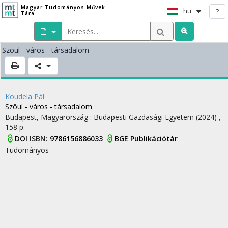
Magyar Tudományos Művek
hu
?
Tára
Szöul - város - társadalom
Koudela Pál
Szöul - város - társadalom
Budapest, Magyarország :
Budapesti Gazdasági Egyetem
(2024)
,
158 p.
DOI
ISBN:
9786156886033
BGE Publikációtár
Tudományos