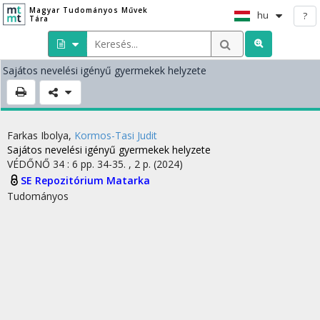
Magyar Tudományos Művek
hu
?
Tára
Sajátos nevelési igényű gyermekek helyzete
Farkas Ibolya
,
Kormos-Tasi Judit
Sajátos nevelési igényű gyermekek helyzete
VÉDŐNŐ
34
:
6
pp. 34-35. , 2 p.
(2024)
SE Repozitórium
Matarka
Tudományos