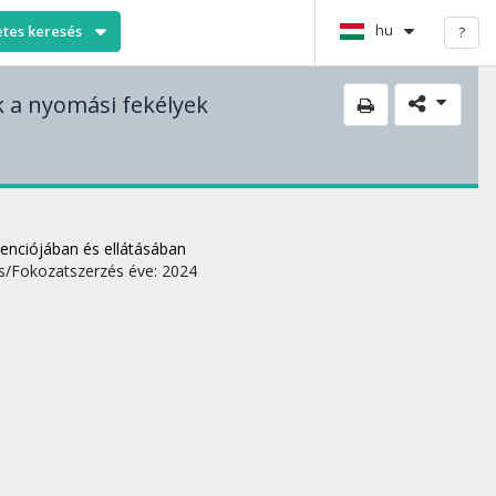
hu
etes keresés
?
 a nyomási fekélyek
enciójában és ellátásában
s/Fokozatszerzés éve: 2024