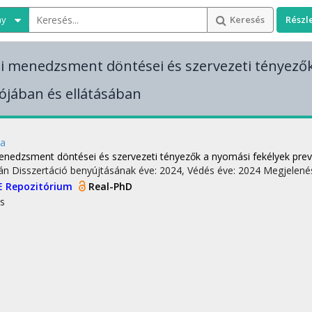
ny
Keresés
Részl
i menedzsment döntései és szervezeti tényezők
ójában és ellátásában
la
enedzsment döntései és szervezeti tényezők a nyomási fekélyek prev
tán
Disszertáció benyújtásának éve: 2024,
Védés éve: 2024
Megjelené
E Repozitórium
Real-PhD
s