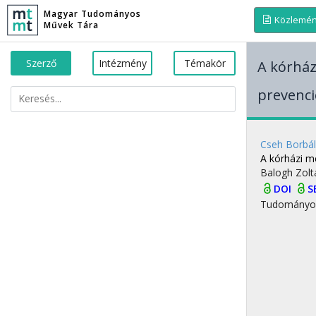
Magyar Tudományos
Közlemé
Művek Tára
Szerző
Intézmény
Témakör
A kórház
prevenci
Cseh Borbá
A kórházi m
Balogh Zol
DOI
S
Tudományo