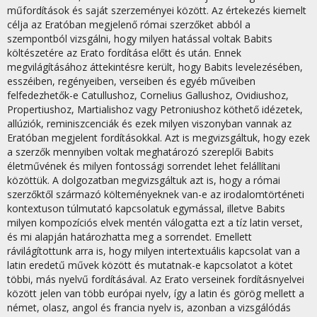
műfordítások és saját szerzeményei között. Az értekezés kiemelt
célja az Eratóban megjelenő római szerzőket abból a
szempontból vizsgálni, hogy milyen hatással voltak Babits
költészetére az Erato fordítása előtt és után. Ennek
megvilágításához áttekintésre került, hogy Babits levelezésében,
esszéiben, regényeiben, verseiben és egyéb műveiben
felfedezhetők-e Catullushoz, Cornelius Gallushoz, Ovidiushoz,
Propertiushoz, Martialishoz vagy Petroniushoz köthető idézetek,
allúziók, reminiszcenciák és ezek milyen viszonyban vannak az
Eratóban megjelent fordításokkal. Azt is megvizsgáltuk, hogy ezek
a szerzők mennyiben voltak meghatározó szereplői Babits
életművének és milyen fontossági sorrendet lehet felállítani
közöttük. A dolgozatban megvizsgáltuk azt is, hogy a római
szerzőktől származó költeményeknek van-e az irodalomtörténeti
kontextuson túlmutató kapcsolatuk egymással, illetve Babits
milyen kompozíciós elvek mentén válogatta ezt a tíz latin verset,
és mi alapján határozhatta meg a sorrendet. Emellett
rávilágítottunk arra is, hogy milyen intertextuális kapcsolat van a
latin eredetű művek között és mutatnak-e kapcsolatot a kötet
többi, más nyelvű fordításával. Az Erato verseinek fordításnyelvei
között jelen van több európai nyelv, így a latin és görög mellett a
német, olasz, angol és francia nyelv is, azonban a vizsgálódás