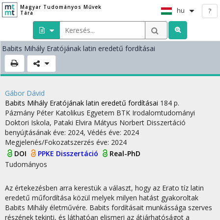
Magyar Tudományos Művek
hu
?
Tára
Babits Mihály Eratójának latin eredetű fordításai
Gábor Dávid
Babits Mihály Eratójának latin eredetű fordításai
184 p.
Pázmány Péter Katolikus Egyetem BTK Irodalomtudományi
Doktori Iskola,
Pataki Elvira
Mátyus Norbert
Disszertáció
benyújtásának éve: 2024,
Védés éve: 2024
Megjelenés/Fokozatszerzés éve: 2024
DOI
PPKE Disszertáció
Real-PhD
Tudományos
Az értekezésben arra kerestük a választ, hogy az Erato tíz latin
eredetű műfordítása közül melyek milyen hatást gyakoroltak
Babits Mihály életművére. Babits fordításait munkássága szerves
részének tekinti, és láthatóan elismeri az átjárhatóságot a