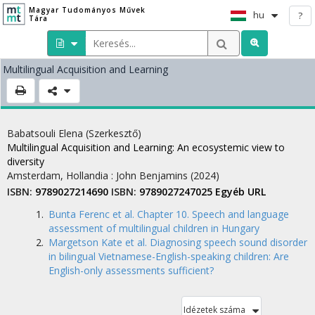
Magyar Tudományos Művek
hu
?
Tára
Multilingual Acquisition and Learning
Babatsouli Elena
(Szerkesztő)
Multilingual Acquisition and Learning
: An ecosystemic view to
diversity
Amsterdam, Hollandia :
John Benjamins
(2024)
ISBN:
9789027214690
ISBN:
9789027247025
Egyéb URL
Bunta Ferenc et al. Chapter 10. Speech and language
assessment of multilingual children in Hungary
Margetson Kate et al. Diagnosing speech sound disorder
in bilingual Vietnamese-English-speaking children: Are
English-only assessments sufficient?
Idézetek száma