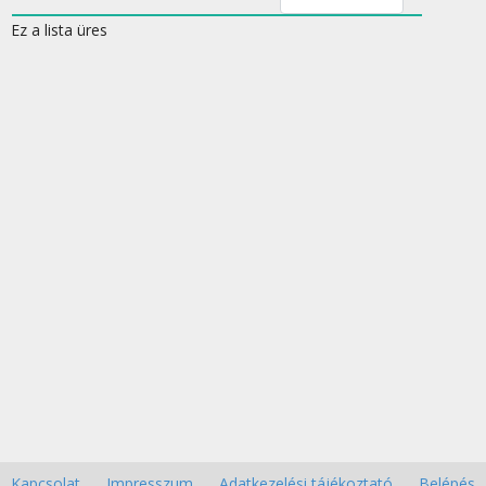
Ez a lista üres
Kapcsolat
Impresszum
Adatkezelési tájékoztató
Belépés