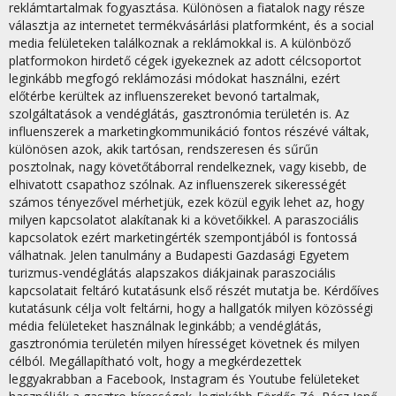
reklámtartalmak fogyasztása. Különösen a fiatalok nagy része
választja az internetet termékvásárlási platformként, és a social
media felületeken találkoznak a reklámokkal is. A különböző
platformokon hirdető cégek igyekeznek az adott célcsoportot
leginkább megfogó reklámozási módokat használni, ezért
előtérbe kerültek az influenszereket bevonó tartalmak,
szolgáltatások a vendéglátás, gasztronómia területén is. Az
influenszerek a marketingkommunikáció fontos részévé váltak,
különösen azok, akik tartósan, rendszeresen és sűrűn
posztolnak, nagy követőtáborral rendelkeznek, vagy kisebb, de
elhivatott csapathoz szólnak. Az influenszerek sikerességét
számos tényezővel mérhetjük, ezek közül egyik lehet az, hogy
milyen kapcsolatot alakítanak ki a követőikkel. A paraszociális
kapcsolatok ezért marketingérték szempontjából is fontossá
válhatnak. Jelen tanulmány a Budapesti Gazdasági Egyetem
turizmus-vendéglátás alapszakos diákjainak paraszociális
kapcsolatait feltáró kutatásunk első részét mutatja be. Kérdőíves
kutatásunk célja volt feltárni, hogy a hallgatók milyen közösségi
média felületeket használnak leginkább; a vendéglátás,
gasztronómia területén milyen hírességet követnek és milyen
célból. Megállapítható volt, hogy a megkérdezettek
leggyakrabban a Facebook, Instagram és Youtube felületeket