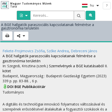
Magyar Tudományos Művek
hu
?
Tára
A BGE hallgatók paraszociális kapcsolatainak felmérése a
gasztronómia területén
Fekete-Frojimovics Zsófia
,
Szőke Andrea
,
Debreceni János
A BGE hallgatók paraszociális kapcsolatainak felmérése a
gasztronómia területén
In: Szegedi, Krisztina (szerk.)
Szemelvények a BGE kutatásaiból II.
kötet
Budapest, Magyarország :
Budapesti Gazdasági Egyetem
(2023)
339 p.
pp. 83-88. , 6 p.
DOI
BGE Publikációtár
Tudományos
A digitális és technológiai innováció folyamatos változásával és
szerepének erősödésével átalakultak a fogyasztói szokások és a