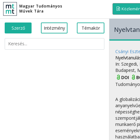
Magyar Tudományos
Közlemé
Művek Tára
Szerző
Intézmény
Témakör
Nyelvtan
Csányi Eszt
Nyelvtanulás
In: Szegedi, 
Budapest, 
DOI
B
Tudományo
A globalizá
anyanyelvűek
népességhez
szempontjáb
munkaerő pia
eseményekről
használatba