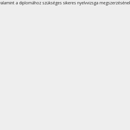
 valamint a diplomához szükséges sikeres nyelvvizsga megszerzésének 
on