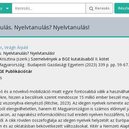
ny
Keresés
Részl
ulás. Nyelvtanulás? Nyelvtanulás!
er
,
Virágh Árpád
. Nyelvtanulás? Nyelvtanulás!
Krisztina (szerk.)
Szemelvények a BGE kutatásaiból II. kötet
Magyarország :
Budapesti Gazdasági Egyetem
(2023)
339 p.
pp. 59-67. 
GE Publikációtár
s
ció és a növekvő mobilizáció miatt egyre fontosabbá válik a használh
re, hiszen a becslések szerint mindössze 15 millió ember beszél magya
 viszonyítva elenyésző (Ritchie, 2023). Az idegen nyelvek ismerete 
ól elengedhetetlen, hanem itt Magyarországon is számos előnnyel jár.
con, az naprakész információkhoz tud eredeti nyelven hozzáférni, tájé
. A cikk röviden összefoglalja az idegen nyelvek helyzetét az Európa
n és az oktatásban bekövetkezett változásokat. Kitér a Nemzeti Alap