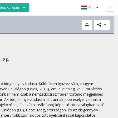
hu
etes keresés
?
, 9 p.
ató idegennyelv tudása. Különösen igaz ez ránk, magyar
rul a világon (Fejes, 2010), ami a jelenlegi kb. 8 milliárdos
azonban nem csak a nemzetközi színtéren történő megjelenés
 Aki idegen nyelvtudással bír, annak jobb esélyei vannak a
kozódni, és ezáltal reális(abb) képet alkotni a világban zajló
i Unióban (EU), illetve Magyarországon, és az idegennyelv
tanterv többször módosított nyelvtanítással kapcsolatos