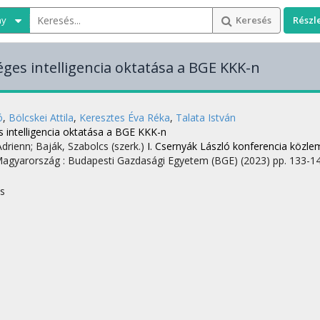
ny
Keresés
Részl
ges intelligencia oktatása a BGE KKK-n
ó
,
Bölcskei Attila
,
Keresztes Éva Réka
,
Talata István
 intelligencia oktatása a BGE KKK-n
Adrienn; Baják, Szabolcs (szerk.)
I. Csernyák László konferencia közle
Magyarország :
Budapesti Gazdasági Egyetem (BGE)
(2023)
pp. 133-14
s