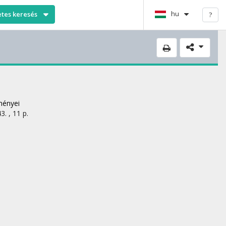
hu
etes keresés
?
ményei
3. , 11 p.