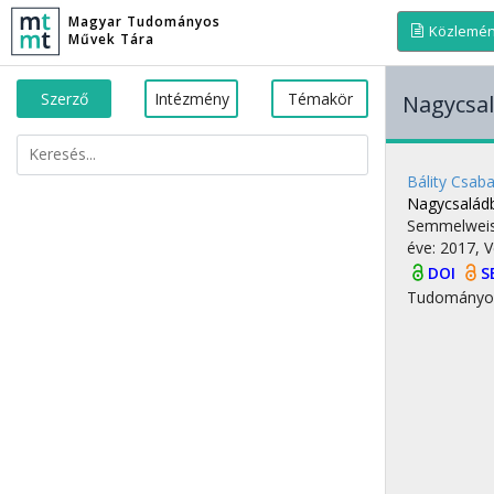
Magyar Tudományos
Közlemé
Művek Tára
Szerző
Intézmény
Témakör
Nagycsal
Bálity Csab
Nagycsaládb
Semmelwei
éve: 2017,
V
DOI
S
Tudományo