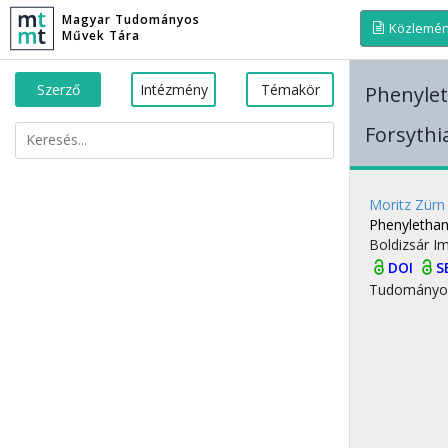
Magyar Tudományos
Közlemé
Művek Tára
Szerző
Intézmény
Témakör
Phenylet
Forsythi
Moritz Zürn
Phenylethano
Boldizsár I
DOI
S
Tudományo