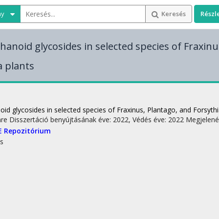
ny
Keresés
Részl
hanoid glycosides in selected species of Fraxinu
a plants
id glycosides in selected species of Fraxinus, Plantago, and Forsythi
mre
Disszertáció benyújtásának éve: 2022,
Védés éve: 2022
Megjelené
E Repozitórium
s