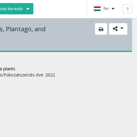
hu
etes keresés
?
s, Plantago, and
a plants
s/Fokozatszerzés éve: 2022