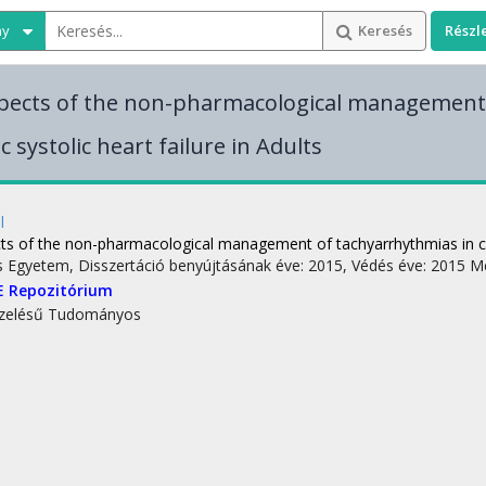
ny
Keresés
Részl
pects of the non-pharmacological management
c systolic heart failure in Adults
l
ts of the non-pharmacological management of tachyarrhythmias in chro
s Egyetem
,
Disszertáció benyújtásának éve: 2015,
Védés éve: 2015
Me
E Repozitórium
zelésű
Tudományos