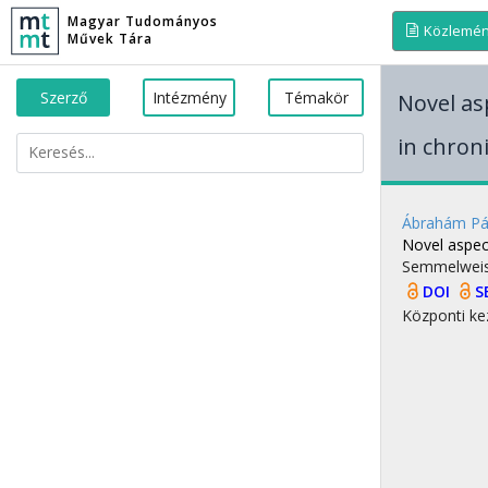
Magyar Tudományos
Közlemé
Művek Tára
Szerző
Intézmény
Témakör
Novel as
in chroni
Ábrahám Pá
Novel aspec
Semmelwei
DOI
S
Központi ke