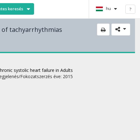
hu
etes keresés
?
 of tachyarrhythmias
nic systolic heart failure in Adults
gjelenés/Fokozatszerzés éve: 2015