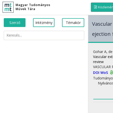
Magyar Tudományos
Közlemé
Művek Tára
Szerző
Intézmény
Témakör
Vascular 
ejection
Gohar A
,
de
Vascular ext
review
VASCULAR
DOI
WoS
Tudományo
Nyilváno