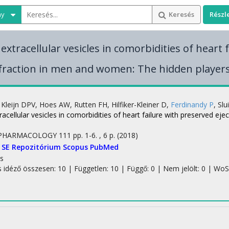
ny
Keresés
Részl
extracellular vesicles in comorbidities of heart
 fraction in men and women: The hidden players
 Kleijn DPV
,
Hoes AW
,
Rutten FH
,
Hilfiker-Kleiner D
,
Ferdinandy P
,
Slu
racellular vesicles in comorbidities of heart failure with preserved e
 PHARMACOLOGY
111
pp. 1-6. , 6 p.
(2018)
SE Repozitórium
Scopus
PubMed
s
s idéző összesen: 10
| Független: 10 | Függő: 0 | Nem jelölt: 0 | WoS j