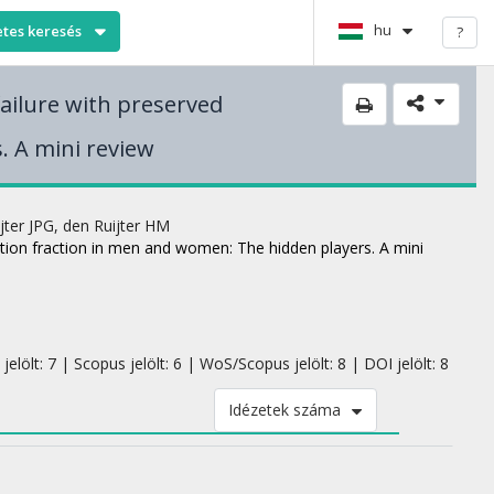
hu
etes keresés
?
 failure with preserved
. A mini review
ijter JPG
,
den Ruijter HM
jection fraction in men and women: The hidden players. A mini
elölt: 7 | Scopus jelölt: 6 | WoS/Scopus jelölt: 8 | DOI jelölt: 8
Idézetek száma