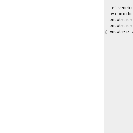
Left ventric
by comorbidi
endothelium 
endothelium 
endothelial 
Toggle
navigati