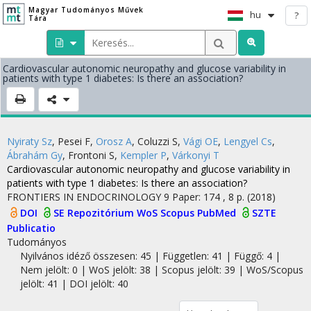
Magyar Tudományos Művek
hu
?
Tára
Cardiovascular autonomic neuropathy and glucose variability in
patients with type 1 diabetes: Is there an association?
Nyiraty Sz
,
Pesei F
,
Orosz A
,
Coluzzi S
,
Vági OE
,
Lengyel Cs
,
Ábrahám Gy
,
Frontoni S
,
Kempler P
,
Várkonyi T
Cardiovascular autonomic neuropathy and glucose variability in
patients with type 1 diabetes: Is there an association?
FRONTIERS IN ENDOCRINOLOGY
9
Paper: 174 , 8 p.
(2018)
DOI
SE Repozitórium
WoS
Scopus
PubMed
SZTE
Publicatio
Tudományos
Nyilvános idéző összesen: 45
| Független: 41 | Függő: 4 |
Nem jelölt: 0 | WoS jelölt: 38 | Scopus jelölt: 39 | WoS/Scopus
jelölt: 41 | DOI jelölt: 40