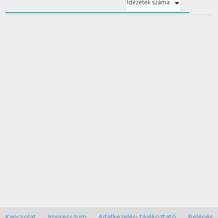
Idézetek száma
Kapcsolat
Impresszum
Adatkezelési tájékoztató
Belépés