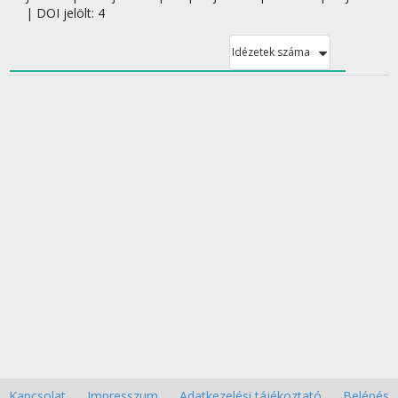
| DOI jelölt: 4
Idézetek száma
Kapcsolat
Impresszum
Adatkezelési tájékoztató
Belépés