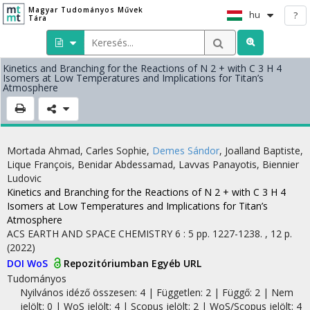
Magyar Tudományos Művek
hu
?
Tára
Kinetics and Branching for the Reactions of N 2 + with C 3 H 4
Isomers at Low Temperatures and Implications for Titan’s
Atmosphere
Mortada Ahmad
,
Carles Sophie
,
Demes Sándor
,
Joalland Baptiste
,
Lique François
,
Benidar Abdessamad
,
Lavvas Panayotis
,
Biennier
Ludovic
Kinetics and Branching for the Reactions of N 2 + with C 3 H 4
Isomers at Low Temperatures and Implications for Titan’s
Atmosphere
ACS EARTH AND SPACE CHEMISTRY
6
:
5
pp. 1227-1238. , 12 p.
(2022)
DOI
WoS
Repozitóriumban
Egyéb URL
Tudományos
Nyilvános idéző összesen: 4
| Független: 2 | Függő: 2 | Nem
jelölt: 0 | WoS jelölt: 4 | Scopus jelölt: 2 | WoS/Scopus jelölt: 4