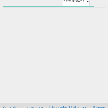
Idézetek száma
Kapcsolat
Impresszum
Adatkezelési tájékoztató
Belépés