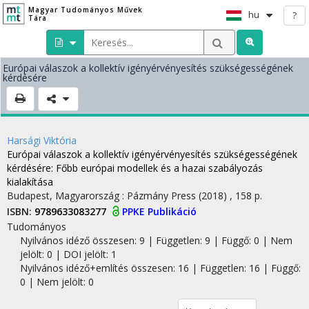
Magyar Tudományos Művek
hu
?
Tára
Európai válaszok a kollektív igényérvényesítés szükségességének
kérdésére
Harsági Viktória
Európai válaszok a kollektív igényérvényesítés szükségességének
kérdésére
: Főbb európai modellek és a hazai szabályozás
kialakítása
Budapest, Magyarország :
Pázmány Press
(2018)
,
158 p.
ISBN:
9789633083277
PPKE Publikáció
Tudományos
Nyilvános idéző összesen: 9
| Független: 9 | Függő: 0 | Nem
jelölt: 0 | DOI jelölt: 1
Nyilvános idéző+említés összesen: 16
| Független: 16 | Függő:
0 | Nem jelölt: 0