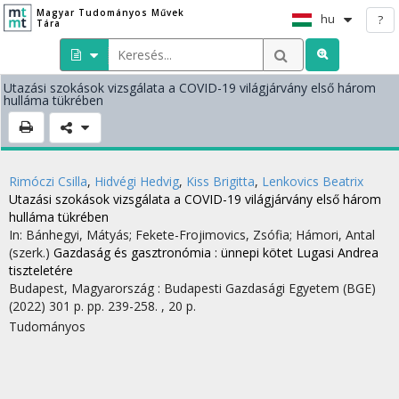
Magyar Tudományos Művek
hu
?
Tára
Utazási szokások vizsgálata a COVID-19 világjárvány első három
hulláma tükrében
Rimóczi Csilla
,
Hidvégi Hedvig
,
Kiss Brigitta
,
Lenkovics Beatrix
Utazási szokások vizsgálata a COVID-19 világjárvány első három
hulláma tükrében
In: Bánhegyi, Mátyás; Fekete-Frojimovics, Zsófia; Hámori, Antal
(szerk.)
Gazdaság és gasztronómia : ünnepi kötet Lugasi Andrea
tiszteletére
Budapest, Magyarország :
Budapesti Gazdasági Egyetem (BGE)
(2022)
301 p.
pp. 239-258. , 20 p.
Tudományos